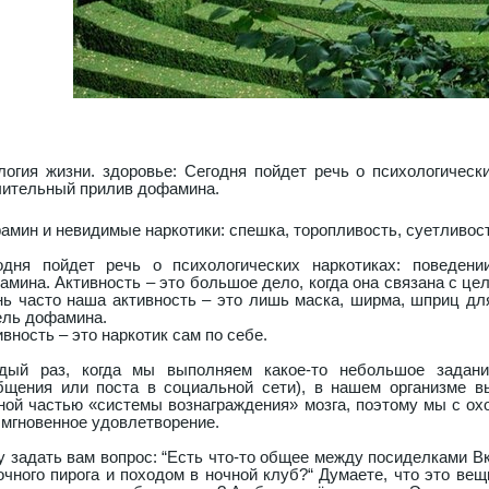
логия жизни. здоровье: Сегодня пойдет речь о психологическ
чительный прилив дофамина.
амин и невидимые наркотики: спешка, торопливость, суетливос
одня пойдет речь о психологических наркотиках: поведени
амина. Активность – это большое дело, когда она связана с це
нь часто наша активность – это лишь маска, ширма, шприц дл
ель дофамина.
вность – это наркотик сам по себе.
дый раз, когда мы выполняем какое-то небольшое задание
бщения или поста в социальной сети), в нашем организме 
ной частью «системы вознаграждения» мозга, поэтому мы с ох
 мгновенное удовлетворение.
у задать вам вопрос: “Есть что-то общее между посиделками Вк
очного пирога и походом в ночной клуб?“ Думаете, что это вещ