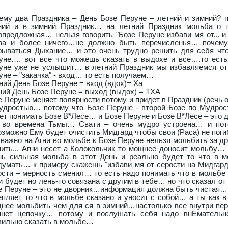
ему два Праздника – День Бозе Перуне – летний и зимний? п
ний и в зимний Праздник… на летний Праздник мольба о т
опредложная… нельзя говорить "Бозе Перуне избави мя от... и от
ва и более ничего…не должно быть перечисленья… почему
рываться Дыхание… и это очень трудно решить для себя чт
уне…. вот все что можешь сказать в выдохе и все….то есть
уне уже не услышит… в летний Праздник мы избавляемся от 
уне – "закачка" - вход… то есть получаем…
ний День Бозе Перуне = вход (вдох)= Ха
ний День Бозе Перуне = выход (выдох) = ТХА
е Перуне меняет полярности потому и придет в Праздник (речь о
удростью… потому что Бозе Перуне - второй Бозе по Мудрос
ет понимать Бозе В*Лесе… и Бозе Перуне и Бозе В*Лесе – это д
 во времена Тьмы… Свати – очень мудро устроена… и пот
озможно Ему будет очистить Мидгард чтобы свои (Раса) не пог
 важно на Агни во мольбе к Бозе Перуне нельзя мольбить за др
нить... Агни несет а Колокольчик то мощнее доносит мольбу…
нь сильная мольба в этот День и реально будет то что в
думать… к примеру скажешь "избави мя от серости на Мидгарде
ости – мерность сменил… то есть надо понимать что в мольбе к
 и будет но лень-то совязана с другим в тебе… но что сказал от
е Перуне – это не дворник…информация должна быть чистая… т
епляет то что в мольбе сказано и уносит с собой… а ты как 
днее мольбить чем для ся в зимний…настолько все внутри перев
янет цепочку… потому и послушать себя надо внЕмательно
вильно сказать в мольбе…