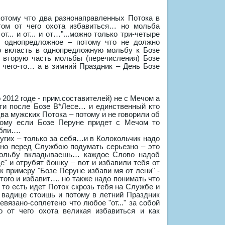
отому что два разнонаправленных Потока в
ом от чего охота избавиться… но мольба
... и от... и от…"...можно только три-четыре
 однопредложное – потому что не должно
о вкласть в однопредложную мольбу к Бозе
 вторую часть мольбы (перечисления) Бозе
чего-то… а в зимний Праздник – День Бозе
 2012 годе - прим.составителей) не с Мечом а
ти после Бозе В*Лесе… и единственный кто
ва мужских Потока – потому и не говорили об
ому если Бозе Перуне придет с Мечом то
ибли….
угих – только за себя…и в Колокольчик надо
 но перед Службою подумать серьезно – это
 мольбу вкладываешь… каждое Слово надоб
" и отрубят бошку – вот и избавили тебя от
 примеру "Бозе Перуне избави мя от лени" -
 того и избавит…. но также надо понимать что
о есть идет Поток скрозь тебя на Службе и
в вадице стоишь и потому в летний Праздник
язано-соплетено что любое "от..." за собой
 от чего охота великая избавиться и как