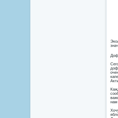
Эко
зна
Доф
Сег
доф
оче
кап
Акти
Каж
соо
важ
нам
Хоч
ябл