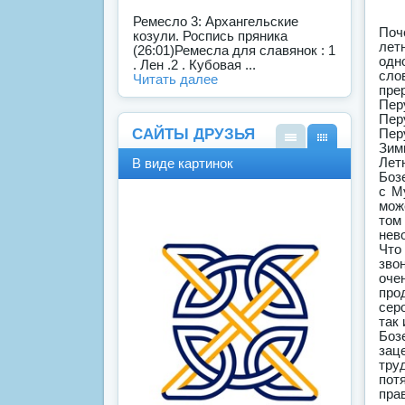
Ремесло 3: Архангельские
Поч
козули. Роспись пряника
лет
(26:01)Ремесла для славянок : 1
одн
. Лен .2 . Кубовая ...
сло
Читать далее
пре
Пер
Пер
САЙТЫ ДРУЗЬЯ
Пер
Зим
В
В
Лет
В виде картинок
виде
виде
Боз
спис
карт
с М
ка
инок
мож
том
нев
Что
зво
оче
про
сер
так
Боз
зац
тру
пот
пра