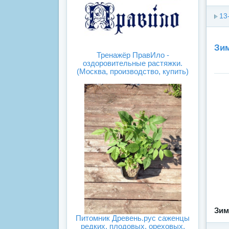
13
Зим
Тренажёр ПравИло -
оздоровительные растяжки.
(Москва, производство, купить)
Зим
Питомник Древень.рус саженцы
редких, плодовых, ореховых.