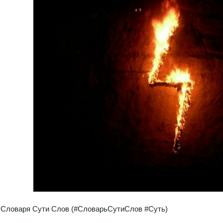
 Словаря Сути Слов (#СловарьСутиСлов #Суть)