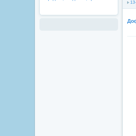
13
Доф