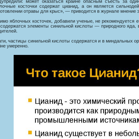
дупредили: может оказаться крайне опасным съесть за один
лочные косточки содержат цианид, а он является сильноде
готовлении отравы для крыс», — приводится в журнале мнение э
имо яблочных косточек, добавили ученые, не рекомендуется ес
 содержатся элементы синильной кислоты — природного яда, 
дителей.
ати, частицы синильной кислоты содержатся и в миндальных о
йне умеренно.