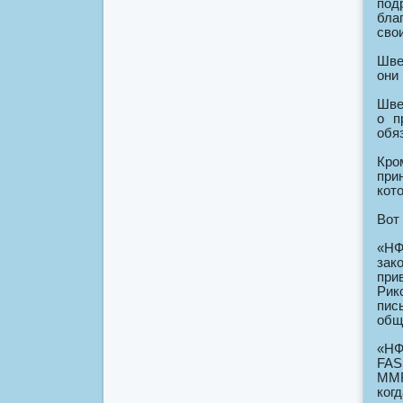
под
бла
сво
Шве
они
Шве
о п
обя
Кро
при
кот
Вот
«НФ
зак
при
Рик
пис
общ
«НФ
FAS
MMR
ког