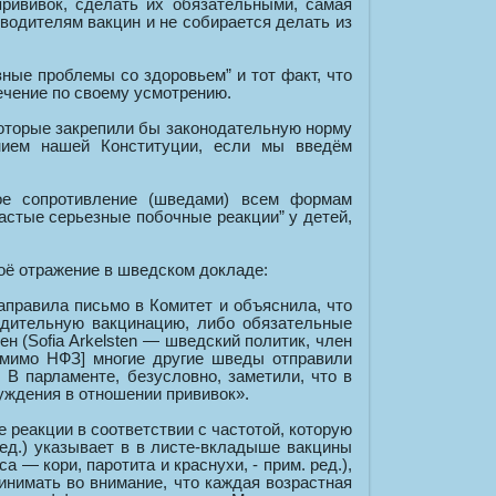
рививок, сделать их обязательными, самая
водителям вакцин и не собирается делать из
ные проблемы со здоровьем” и тот факт, что
ечение по своему усмотрению.
которые закрепили бы законодательную норму
ением нашей Конституции, если мы введём
вое сопротивление (шведами) всем формам
астые серьезные побочные реакции” у детей,
оё отражение в шведском докладе:
аправила письмо в Комитет и объяснила, что
удительную вакцинацию, либо обязательные
 (Sofia Arkelsten — шведский политик, член
помимо НФЗ] многие другие шведы отправили
 В парламенте, безусловно, заметили, что в
ждения в отношении прививок».
реакции в соответствии с частотой, которую
ед.) указывает в в листе-вкладыше вакцины
 кори, паротита и краснухи, - прим. ред.),
ринимать во внимание, что каждая возрастная