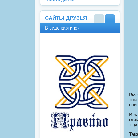
САЙТЫ ДРУЗЬЯ
В
В
В виде картинок
виде
виде
спис
карт
ка
инок
Вме
ток
при
В ч
гли
тща
Так