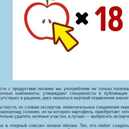
сте с продуктами питания мы употребляем не только полезны
сичные компоненты, утверждают специалисты в публикации
сутствуют в рационе, риск оказаться жертвой отравления значи
астности, по словам экспертов, нежелательные соединения нере
коалкалоид соланин, из-за которого картофель приобретает зе
тельно удалять зеленые участки, а лучше — выбросить испорче
же в «черный список» попали яблоки. Тех, кто любит съедат