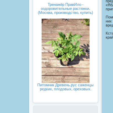
пре
Тренажёр ПравИло -
«Яб
оздоровительные растяжки.
при
(Москва, производство, купить)
Пом
них
вре
Кст
кра
Питомник Древень.рус саженцы
редких, плодовых, ореховых.