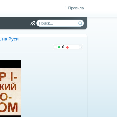
Правила
Чт
ен
ие
1 на Руси
R
S
0
S