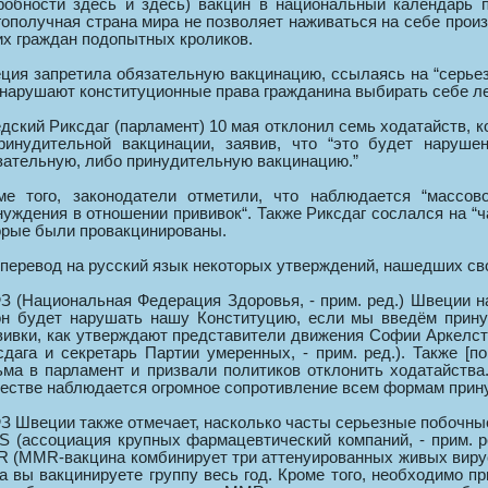
робности здесь и здесь) вакцин в национальный календарь п
гополучная страна мира не позволяет наживаться на себе произ
их граждан подопытных кроликов.
ция запретила обязательную вакцинацию, ссылаясь на “серьез
 нарушают конституционные права гражданина выбирать себе л
дский Риксдаг (парламент) 10 мая отклонил семь ходатайств, 
ринудительной вакцинации, заявив, что “это будет наруш
зательную, либо принудительную вакцинацию.”
ме того, законодатели отметили, что наблюдается “массо
нуждения в отношении прививок“. Также Риксдаг сослался на “ч
орые были провакцинированы.
 перевод на русский язык некоторых утверждений, нашедших св
З (Национальная Федерация Здоровья, - прим. ред.) Швеции н
он будет нарушать нашу Конституцию, если мы введём прин
вивки, как утверждают представители движения Софии Аркелстен
сдага и секретарь Партии умеренных, - прим. ред.). Также [
ьма в парламент и призвали политиков отклонить ходатайства.
естве наблюдается огромное сопротивление всем формам прину
З Швеции также отмечает, насколько часты серьезные побочные 
S (ассоциация крупных фармацевтический компаний, - прим. р
 (MMR-вакцина комбинирует три аттенуированных живых вируса —
да вы вакцинируете группу весь год. Кроме того, необходимо п