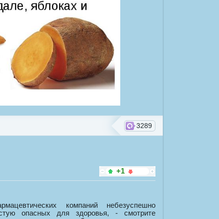
3289
+1
мацевтических компаний небезуспешно
стую опасных для здоровья, - смотрите