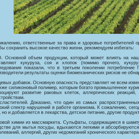
ожалению, ответственные за права и здоровье потребителей о
бы сохранить высокое качество жизни, рекомендуем избегать:
. Основной объем продукции, который может влиять на наш
тавляют кукуруза, соя и хлопок (помимо прочего, кукуру
ледования показали, что в третьем поколении потребление
изводители результаты оценки биомеханических рисков не обна
евых добавок. Основную опасность представляет не всем извес
акже силиконовый полимер, которым богато промышленное курин
воцируют развитие раковых клеток, аллергических реакций, 
стройствам.
сластителей. Доказано, что один из самых распространенных
окий спектр нарушений в работе организма. К сожалению, сегод
, но и добавляется в лекарства, детское питание, другие продук
овой химии из массмаркета. Сульфаты, содержащиеся в шампу
дстве для мытья посуды, вдыхаются легкими и абсорбируются 
олеваний, аллергий, других недомоганий хронического характера