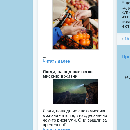
Еще
сод
куп
из 
Воз
и с
15
Про
...
Читать далее
Люди, нашедшие свою
миссию в жизни
Про
Люди, нашедшие свою миссию
в жизни - это те, кто однозначно
чем-то рискнули. Они вышли за
пределы об...
Читать далее