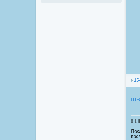
15
ШВ
!! 
Пок
про