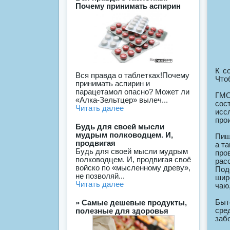
Почему принимать аспирин
К с
Вся правда о таблетках!Почему
Что
принимать аспирин и
парацетамол опасно? Может ли
ГМО
«Алка-Зельтцер» вылеч...
сос
Читать далее
исс
про
Будь для своей мысли
мудрым полководцем. И,
Пищ
продвигая
а т
Будь для своей мысли мудрым
про
полководцем. И, продвигая своё
рас
войско по «мысленному древу»,
Под
не позволяй...
шир
Читать далее
чаю
Быт
» Самые дешевые продукты,
сре
полезные для здоровья
заб