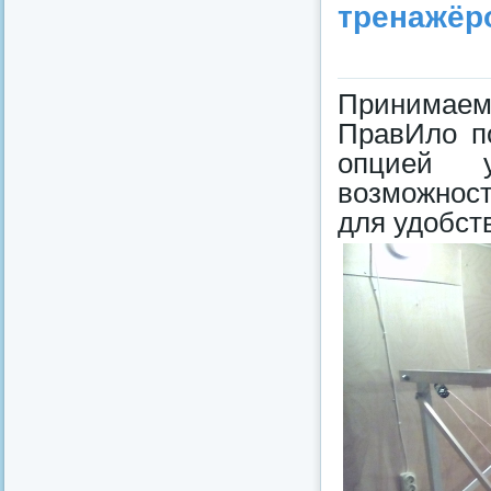
тренажёр
Принимаем
ПравИло п
опцией у
возможност
для удобст