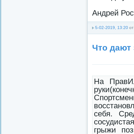
Андрей Рос
5-02-2019, 13:20
о
Что дают
На ПравИ
руки(кон
Спортсме
восстанов
себя. Сре
сосудиста
грыжи поз