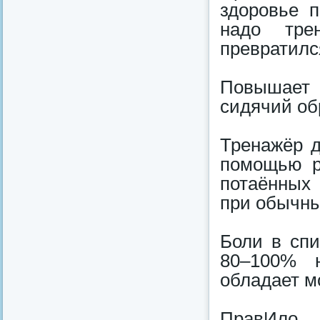
здоровье п
надо тре
превратилс
Повышает 
сидячий об
Тренажёр д
помощью р
потаённых
при обычны
Боли в спи
80–100% н
обладает 
ПравИло 