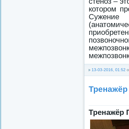
стеноз – эт
котором пр
Сужение
(анатомиче
приобрете
позвоно
межпозв
межпозвонк
13-03-2016, 01:52
о
Тренажёр
Тренажёр 