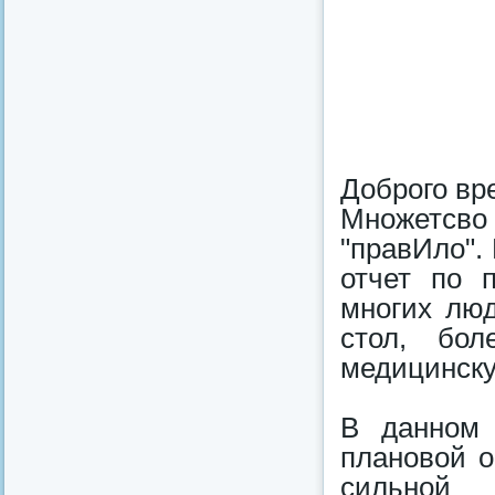
Доброго вр
Множетсв
"правИло".
отчет по 
многих лю
стол, бо
медицинск
В данном 
плановой о
сильной