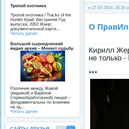
Тропой охотника
27-07-2014, 16:20
о
Тропой охотника / Tracks of the
Hunter Край: Австралия Год
выпуска: 2002 Жанр:
О ПравИло
документальный карти...
Читать далее
Большой сыроедческий
видео архив – Меняет судьбу.
Кирилл Жер
не только -
***
Различия между Живoй
(видовoй) и Вapёнoй
(термообработаннoй) пищей –
фундаментальны по влиянию
на зд...
Читать далее
САЙТЫ ДРУЗЬЯ