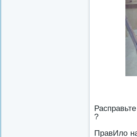
Расправьте
?
ПравИло на