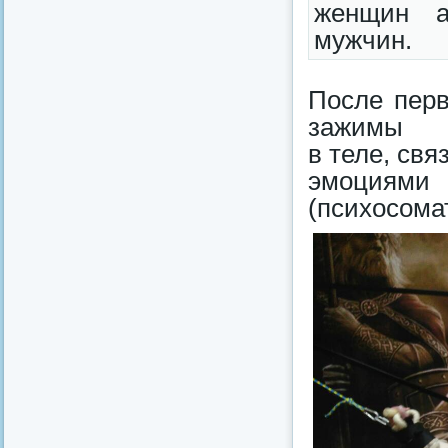
женщин а
мужчин.
После перв
зажимы
в теле, св
эмоциям
(психосома