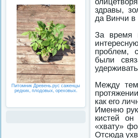
олицетвор
здравы, зо
да Винчи в
За время 
интересную
проблем, 
были связ
удерживать
Между тем
Питомник Древень.рус саженцы
редких, плодовых, ореховых.
протяжении
как его лич
Именно рук
кистей он
«хвату» фо
Отсюда ухв