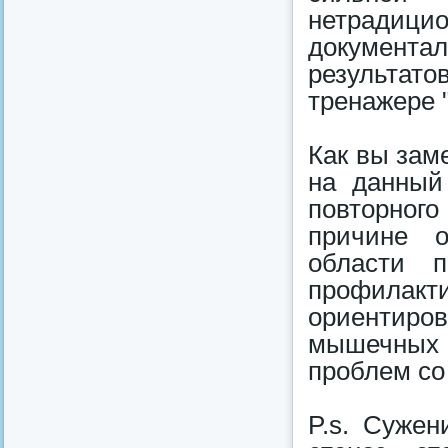
нетрадиц
документа
результато
тренажере 
Как вы зам
на данный
повторног
причине о
области 
профилак
ориентиро
мышечных 
проблем со
P.s. Сужен