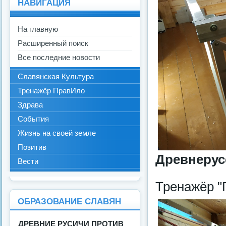
НАВИГАЦИЯ
На главную
Расширенный поиск
Все последние новости
Славянская Культура
Тренажёр ПравИло
Здрава
События
Жизнь на своей земле
Позитив
Древнерус
Вести
Тренажёр "
ОБРАЗОВАНИЕ СЛАВЯН
ДРЕВНИЕ РУСИЧИ ПРОТИВ