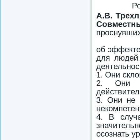
А.В. Трех
Совместн
проснувших
об эффекте
для людей
деятельнос
1. Они скл
2. Они н
действител
3. Они не 
некомпетен
4. В случ
значительн
осознать у