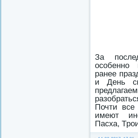
За после
особенно 
ранее праз
и День с
предлагае
разобратьс
Почти все 
имеют ино
Пасха, Тро