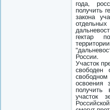
года, рос
получить г
закона уч
отдельн
дальневос
гектар п
территор
"дальневос
России.
Участок пр
свободен 
свободном
освоения 
получить 
участок з
Российско
смогут прет