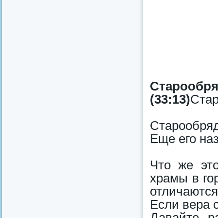
Староо
(33:13)
Стар
Старообря
Еще его на
Что же эт
храмы в го
отличаются
Если вера с
Давайте р