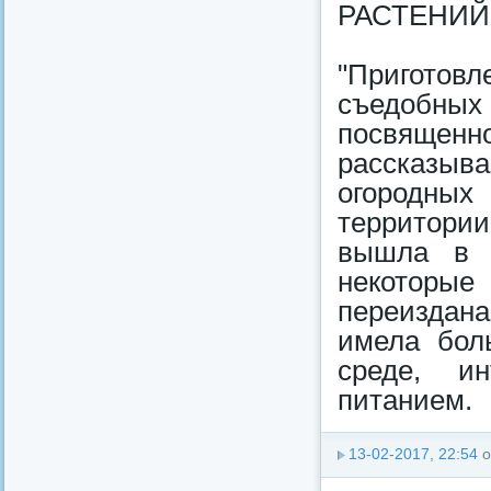
РАСТЕНИЙ 
"Приготов
съедобны
посвяще
рассказыв
огородных
территории
вышла в п
некоторы
переиздан
имела бол
среде, и
питанием.
13-02-2017, 22:54
о