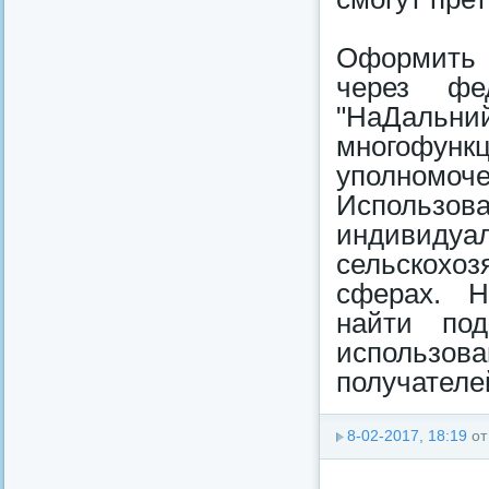
Оформить 
через фе
"НаДал
многофунк
уполномоч
Использ
индивиду
сельскохо
сферах. Н
найти по
использов
получателей
8-02-2017, 18:19
о