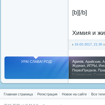
[b][/b]
Химия и жиз
15-02-2017, 21:30
о
Ариев
УРА! СЛАВА! РОД!
,
Арийские
,
А
Журнал
,
ИГРЫ
,
Инг
ПервоПредков
,
Пра
Славянские
,
Славя
славян
русский
,
Показать все теги
Главная страница
Регистрация
Новое на сайте
Все теги