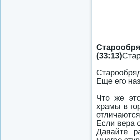
Староо
(33:13)
Стар
Старообря
Еще его на
Что же эт
храмы в го
отличаются
Если вера с
Давайте р