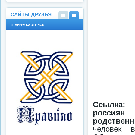
САЙТЫ ДРУЗЬЯ
В
В
В виде картинок
виде
виде
спис
карт
ка
инок
Ссылка: 
россия
родственн
человек 