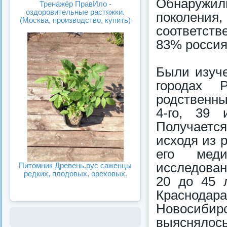
Обнаружили
Тренажёр ПравИло -
оздоровительные растяжки.
поколения
(Москва, производство, купить)
соответств
83% россия
Были изуче
городах 
родственных
4-го, 39 
Получается
исходя из 
его меди
исследован
Питомник Древень.рус саженцы
редких, плодовых, ореховых.
20 до 45 л
Краснодар
Новосибир
выяснялось