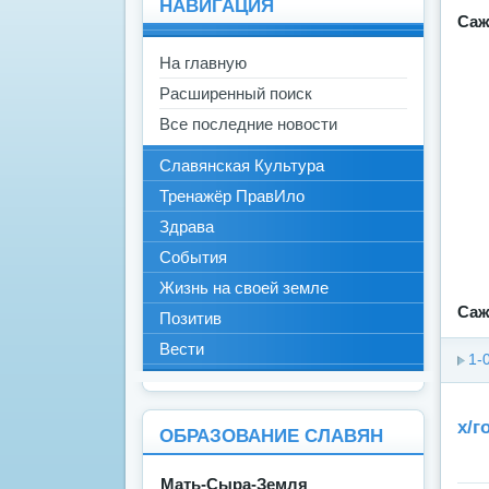
НАВИГАЦИЯ
Саже
На главную
Расширенный поиск
Все последние новости
Славянская Культура
Тренажёр ПравИло
Здрава
События
Жизнь на своей земле
Саже
Позитив
Вести
1-
х/г
ОБРАЗОВАНИЕ СЛАВЯН
Мать-Сыра-Земля