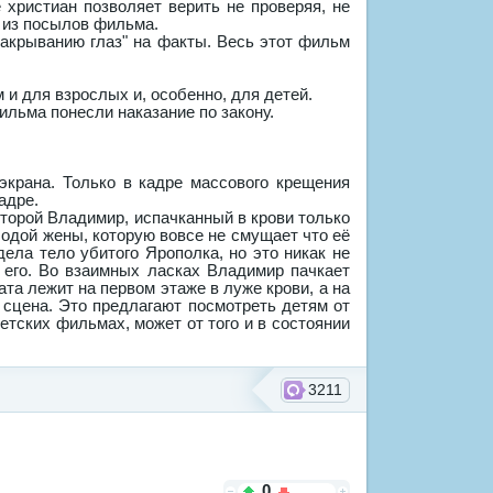
 христиан позволяет верить не проверяя, не
н из посылов фильма.
закрыванию глаз" на факты. Весь этот фильм
 и для взрослых и, особенно, для детей.
льма понесли наказание по закону.
экрана. Только в кадре массового крещения
адре.
торой Владимир, испачканный в крови только
лодой жены, которую вовсе не смущает что её
дела тело убитого Ярополка, но это никак не
 его. Во взаимных ласках Владимир пачкает
та лежит на первом этаже в луже крови, а на
 сцена. Это предлагают посмотреть детям от
ветских фильмах, может от того и в состоянии
3211
0