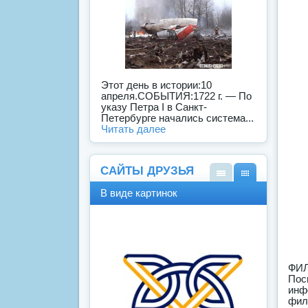
Этот день в истории:10
апреля.СОБЫТИЯ:1722 г. — По
указу Петра I в Санкт-
Петербурге начались система...
Читать далее
САЙТЫ ДРУЗЬЯ
В
В
В виде картинок
виде
виде
спис
карт
ка
инок
ФИЛ
Пос
инф
фил