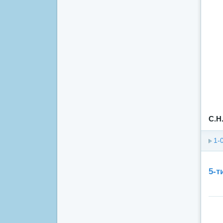
С.Н
1-
5-т