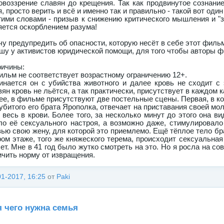
овоззрение славян до крещения. Так как продвинутое сознание
, просто верить и всё и именно так и правильно - такой вот оди
гими словами - призыв к снижению критического мышления и "
яется оскорблением разума!
чу предупредить об опасности, которую несёт в себе этот фильм
шу у активистов юридической помощи, для того чтобы авторы фи
ричины:
Фильм не соответствует возрастному ограничению 12+.
инается он с убийства животного и далее кровь не сходит с 
ян кровь не льётся, а так практически, присутствует в каждом к
ее, в фильме присутствуют две постельные сцены. Первая, в ко
 убитого его брата Ярополка, отвечает на приставания своей мо
 весь в крови. Более того, за несколько минут до этого она ви
ло её сексуального настроя, а возможно даже, стимулировало
вью свою жену, для которой это приемлемо. Ещё тёплое тело бра
ром этаже, того же княжеского терема, происходит сексуальная
лет. Мне в 41 год было жутко смотреть на это. Но я росла на со
ичить норму от извращения.
01-2017, 16:25
от
Paki
 чего нужна семья