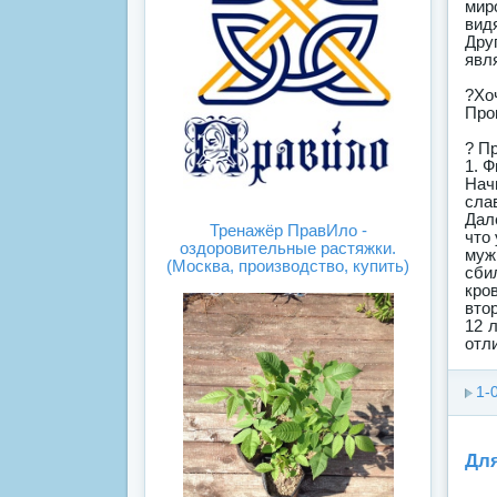
мир
видя
Дру
явл
?Хо
Про
? П
1. 
Нач
слав
Дал
Тренажёр ПравИло -
что
оздоровительные растяжки.
муж
(Москва, производство, купить)
сби
кро
вто
12 
отл
1-
Для