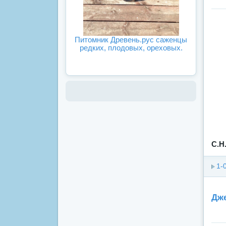
Питомник Древень.рус саженцы
редких, плодовых, ореховых.
С.Н
1-
Дже