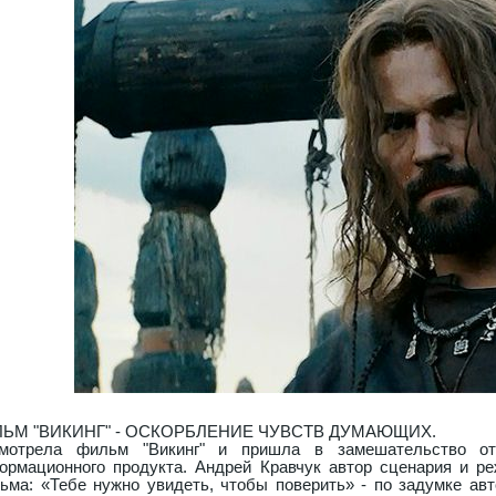
ЬМ "ВИКИНГ" - ОСКОРБЛЕНИЕ ЧУВСТВ ДУМАЮЩИХ.
мотрела фильм "Викинг" и пришла в замешательство от
ормационного продукта. Андрей Кравчук автор сценария и ре
ьма: «Тебе нужно увидеть, чтобы поверить» - по задумке авт