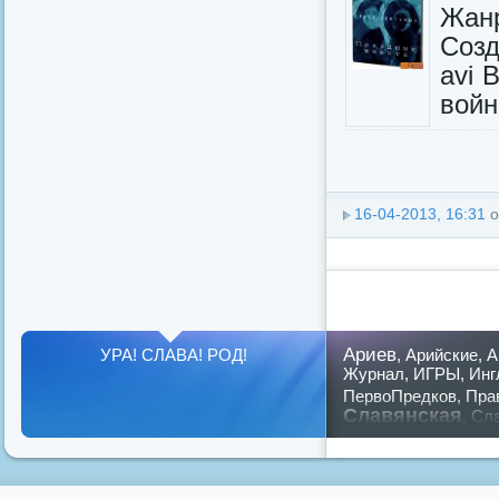
Жанр
Созд
avi 
война
16-04-2013, 16:31
о
Ариев
УРА! СЛАВА! РОД!
,
Арийские
,
А
Журнал
,
ИГРЫ
,
Инг
ПервоПредков
,
Пра
Славянская
,
Сла
предков
,
путин
,
ру
Показать все теги