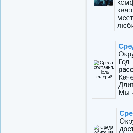
ком
квар
мест
люби
Сре
Окр
Год
рас
Каче
Длит
Мы –
Сре
Окр
дос