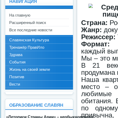
НАВИГАЦИЯ
На главную
Страна:
Ро
Расширенный поиск
Жанр:
доку
Все последние новости
Режиссер:
Славянская Культура
Формат:
Тренажёр ПравИло
каждый вы
Здрава
Мы – это м
События
В 21 век
Жизнь на своей земле
продумана 
Позитив
Наша кварт
Вести
место – о
любимые 
обитания. 
ОБРАЗОВАНИЕ СЛАВЯН
по одном
привычна,
«Летописи Страны Арии» – необыкновенная