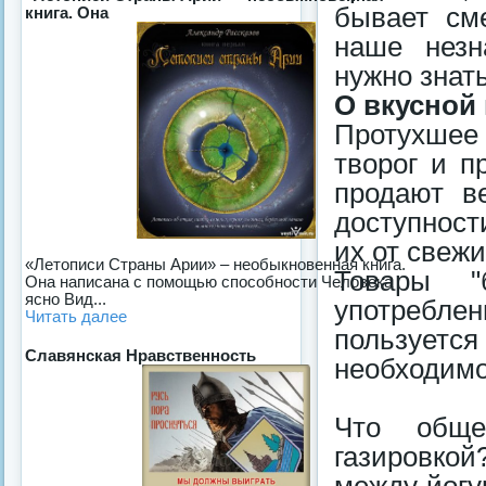
бывает см
книга. Она
наше незн
нужно знат
О вкусной
Протухшее
творог и п
продают в
доступност
их от свеж
«Летописи Страны Арии» – необыкновенная книга.
Товары "
Она написана с помощью способности Человека
ясно Вид...
употребле
Читать далее
пользуетс
Славянская Нравственность
необходим
Что обще
газировкой