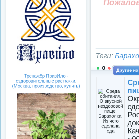
Пожало
Теги:
Барахо
0
Другие но
Тренажёр ПравИло -
Ср
оздоровительные растяжки.
(Москва, производство, купить)
пи
Ок
ед
Ро
до
Ка
~00