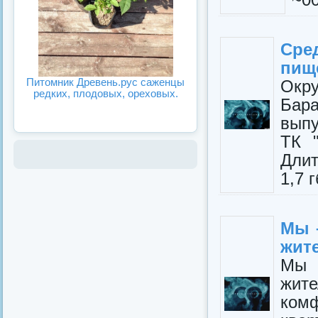
Сре
пище
Питомник Древень.рус саженцы
Окру
редких, плодовых, ореховых.
Бара
выпу
ТК 
Длит
1,7 г
Мы 
жит
Мы 
жит
ком