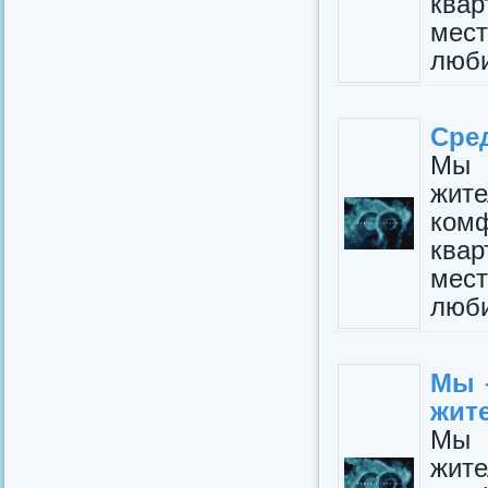
квар
мест
люби
Сред
Мы 
жит
ком
квар
мест
люби
Мы 
жит
Мы 
жит