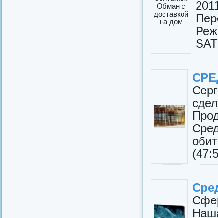
201
Пер
Реж
SAT
СРЕ
Серг
сдел
Прод
Сред
оби
(47:
Сре
Сфе
Наша