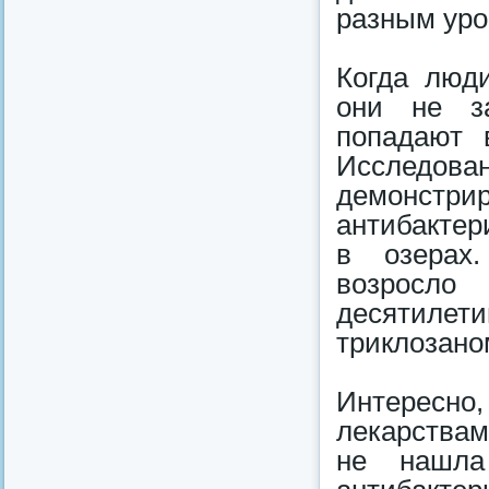
разным уро
Когда люд
они не за
попадают 
Исследов
демонст
антибактер
в озерах.
возросло
десятилети
триклозано
Интересн
лекарствам
не нашла 