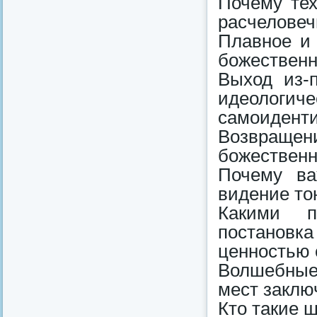
Почему тех
расчеловеч
Плавное и
божественн
Выход из-п
идеологиче
самоидент
Возвращ
божествен
Почему ва
видение тон
Какими п
постановк
ценностью 
Волшебные
мест заклю
Кто такие 