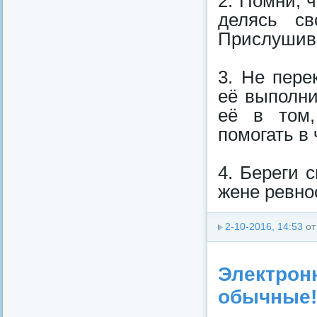
2. Помни, 
делясь св
Прислушив
3. Не пере
её выполни
её в том,
помогать в 
4. Береги 
жене ревнос
2-10-2016, 14:53
о
Электронн
обычные!