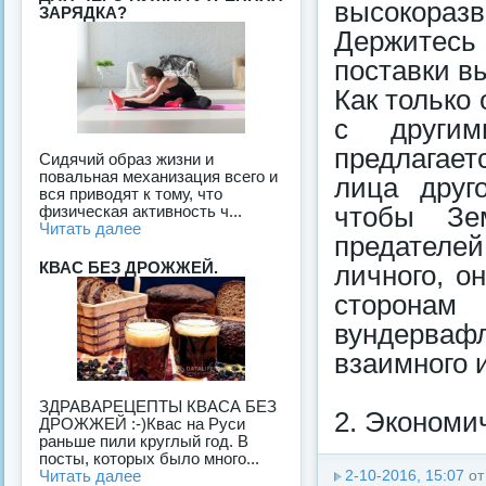
высокоразв
ЗАРЯДКА?
Держитесь 
поставки в
Как только
с другим
предлагает
Сидячий образ жизни и
повальная механизация всего и
лица друг
вся приводят к тому, что
физическая активность ч...
чтобы Зе
Читать далее
предателей
КВАС БЕЗ ДРОЖЖЕЙ.
личного, о
сторонам
вундервафл
взаимного 
ЗДРАВАРЕЦЕПТЫ КВАСА БЕЗ
2. Экономи
ДРОЖЖЕЙ :-)Квас на Руси
раньше пили круглый год. В
посты, которых было много...
Читать далее
2-10-2016, 15:07
о