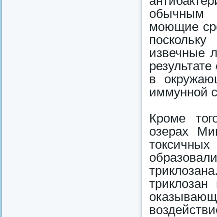
антибакте
обычным 
моющие сре
поскольку
извечные л
результате
в окружаю
иммунной с
Кроме тог
озерах Ми
токсичны
образовали
триклозан
триклозан
оказывающ
воздействи