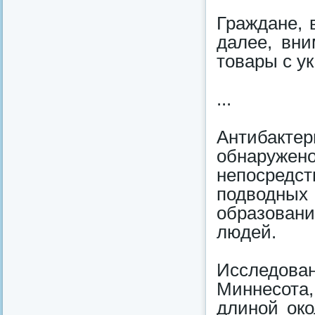
Граждане, 
далее, вни
товары с у
...
Антибактер
обнаруже
непосред
подводных
образовани
людей.
Исследова
Миннесота
длиной око