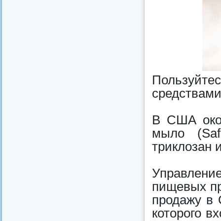
Пользуйте
средствами
В США око
мыло (Saf
триклозан 
Управлени
пищевых пр
продажу в 
которого в