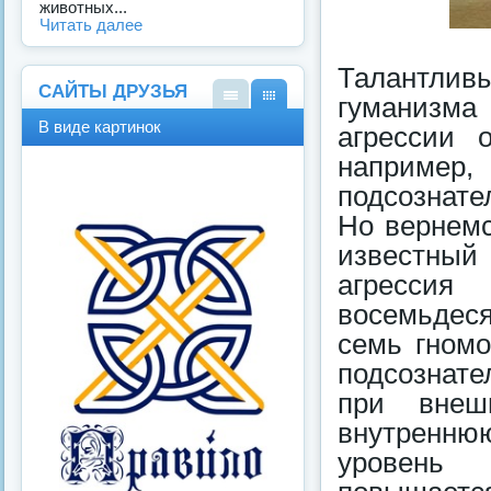
животных...
Читать далее
Талантливы
САЙТЫ ДРУЗЬЯ
гуманизм
В
В
В виде картинок
агрессии 
виде
виде
спис
карт
наприме
ка
инок
подсознате
Но вернемс
известный
агрессия
восемьдеся
семь гномо
подсознат
при внеш
внутренню
уровень 