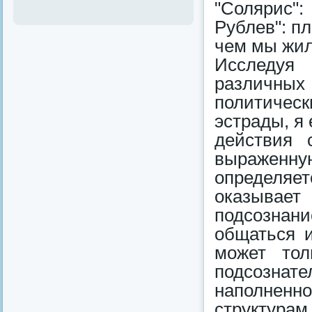
"Солярис"
Рублев": пл
чем мы жил
Исследуя
различных
политическ
эстрады, я
действия 
выражен
определяет
оказывае
подсознан
общаться 
может тол
подсозна
наполнен
структурам