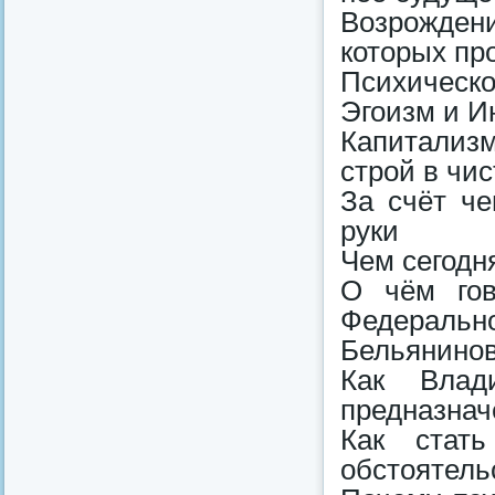
Возрожден
которых пр
Психическ
Эгоизм и 
Капитализ
строй в чи
За счёт че
руки
Чем сегодн
О чём гов
Федеральн
Бельянино
Как Влад
предназнач
Как стать
обстоятель