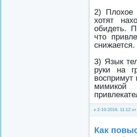
2) Плохое
хотят нах
обидеть. П
что привле
снижается.
3) Язык те
руки на г
воспримут 
мимико
привлекате
2-10-2016, 11:12
о
Как повы