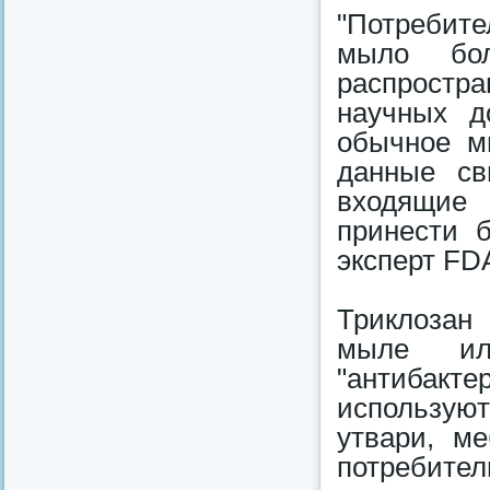
"Потребите
мыло бол
распростр
научных д
обычное м
данные св
входящие 
принести б
эксперт FD
Триклозан 
мыле ил
"антибак
использую
утвари, ме
потребител