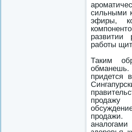
ароматиче
сильными 
эфиры, к
компонент
развитии 
работы щит
Таким обр
обманешь.
придется в
Сингапур
правительс
продажу 
обсуждение
продажи.
аналогам
здоровья, 