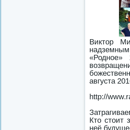
Виктор М
надземны
«Родное» 
возвращ
божествен
августа 201
http://www.
Затрагивае
Кто стоит 
неё будуще