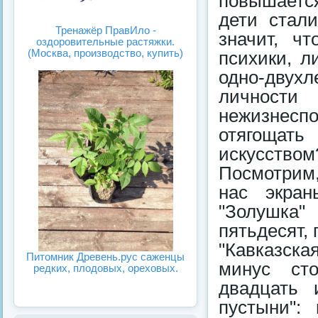
повышается
дети стали
Тренажёр ПравИло -
значит, ч
оздоровительные растяжки.
(Москва, производство, купить)
психики, л
одно-двухл
личности 
нежизнес
отягощать
искусством
Посмотрим,
нас экран
"Золушка"
пятьдесят,
"Кавказск
Питомник Древень.рус саженцы
минус сто
редких, плодовых, ореховых.
двадцать 
пустыни":