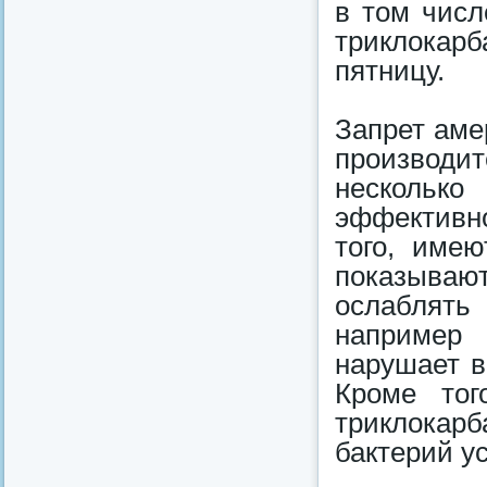
в том числ
триклока
пятницу.
Запрет аме
производи
несколько
эффективно
того, име
показыва
ослаблять
например 
нарушает в
Кроме тог
триклокар
бактерий у