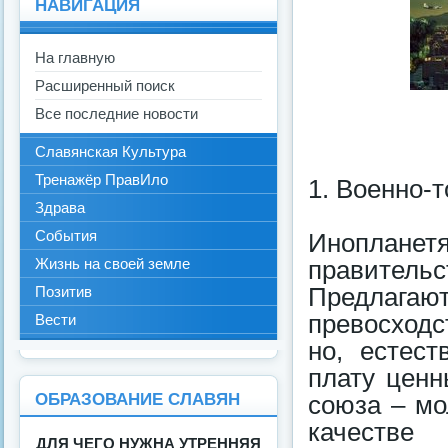
НАВИГАЦИЯ
На главную
Расширенный поиск
Все последние новости
Славянская Культура
Тренажёр ПравИло
1. Военно-
Здрава
События
Иноплане
Жизнь на своей земле
правитель
Позитив
Предлаг
превосход
Вести
но, естест
плату ценн
ОБРАЗОВАНИЕ СЛАВЯН
союза – мо
качестве
ДЛЯ ЧЕГО НУЖНА УТРЕННЯЯ