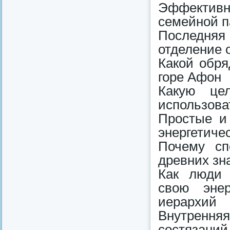
Эффективн
семейной 
Последняя
отделение 
Какой обр
горе Афон
Какую це
использова
Простые и
энергетиче
Почему сп
древних зн
Как люди 
свою эне
иерархий
Внутренн
состязаний 