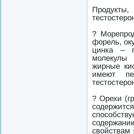
Продукт
тестостеро
? Морепрод
форель, ок
цинка – г
молекулы 
жирные кис
имеют пе
тестостеро
? Орехи (г
содержит
способству
содержан
свойствам 