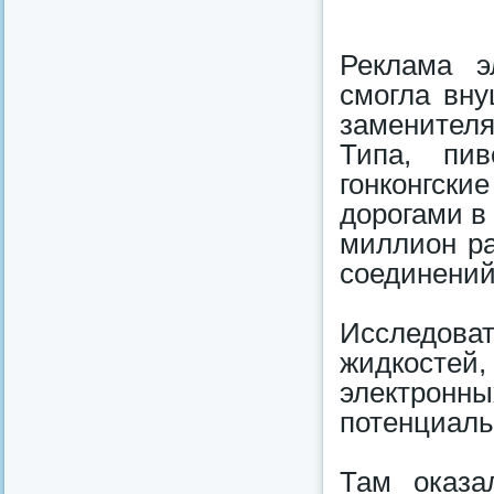
Реклама э
смогла вну
заменител
Типа, пи
гонконгск
дорогами в
миллион ра
соединений
Исследоват
жидкостей
электронны
потенциаль
Там оказа