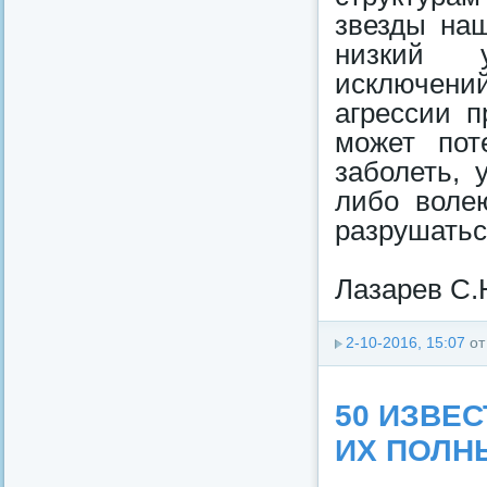
звезды наш
низкий у
исключени
агрессии п
может пот
заболеть, 
либо волею
разрушатьс
Лазарев С.Н
2-10-2016, 15:07
о
50 ИЗВЕ
ИХ ПОЛН