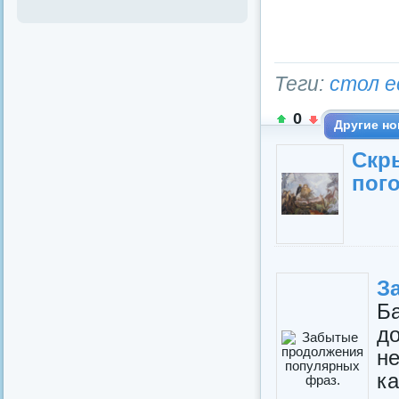
Теги:
стол е
0
Другие но
Скр
пог
З
Б
д
не
ка