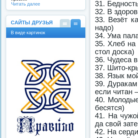
31. Бедност
Читать далее
32. В здоро
33. Везёт к
САЙТЫ ДРУЗЬЯ
надо)
В
В
В виде картинок
34. Ума пал
виде
виде
спис
карт
35. Хлеб на
ка
инок
стол доска)
36. Чудеса 
37. Шито-кры
38. Язык мо
39. Дуракам
если читан —
40. Молодые
бесятся)
41. На чужо
да свой зате
42. На серд