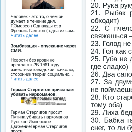
20. Рука рук
21. Рыбак 
Человек - это то, о чем он
обходит)
думает в течение дня.
Р.Эмерсон Однажды сэр
22. С пчел
Френсис Гальтон ( одна из сам...
свяжешься 
Читать далее
23. Голод не
Зомбизация - опускание через
24. Гол как 
СМИ.
25. Губа не 
Новости без крови не
предлагать?В 1961 году
где сладко)
известный канадский психолог,
26. Два сапо
сторонник теории социально...
Читать далее
27. За двум
не поймаеш
Герман Стерлигов призывает
убивать наркоманов.
28. Кто ста
тому оба)
29. Лиха бед
Герман Стерлигов просит
Путина убивать наркоманов —
30. Бабка г
Русское Имперское
снег, то ли б
ДвижениеГерман Стерлигов
проси...