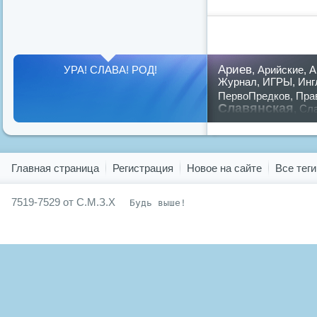
Ариев
УРА! СЛАВА! РОД!
,
Арийские
,
А
Журнал
,
ИГРЫ
,
Инг
ПервоПредков
,
Пра
Славянская
,
Сла
предков
,
путин
,
ру
Показать все теги
Главная страница
Регистрация
Новое на сайте
Все теги
7519-7529 от С.М.З.Х
Будь выше!