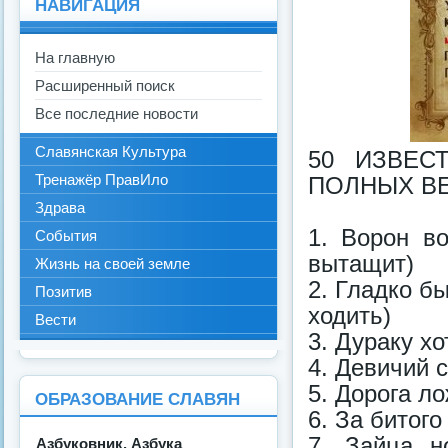
НАВИГАЦИЯ
На главную
Расширенный поиск
Все последние новости
Славянская Культура
50 ИЗВЕС
Тренажёр ПравИло
ПОЛНЫХ В
Здрава
1. Ворон в
События
вытащит)
Жизнь на своей земле
2. Гладко бы
Позитив
ходить)
Вести
3. Дураку хо
4. Девичий 
5. Дорога ло
ОБРАЗОВАНИЕ СЛАВЯН
6. За битого
7. Зайца н
Азбуковник. Азбука