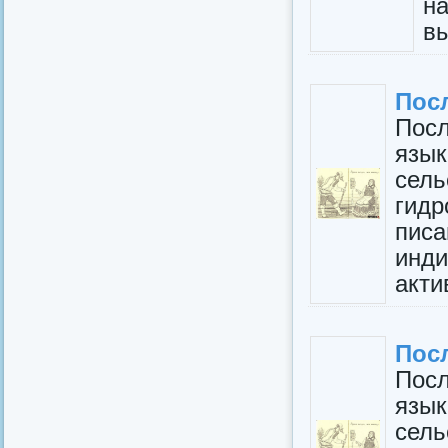
н
вы
Пос
По
язык
се
гид
пис
инд
акти
Пос
По
язык
се