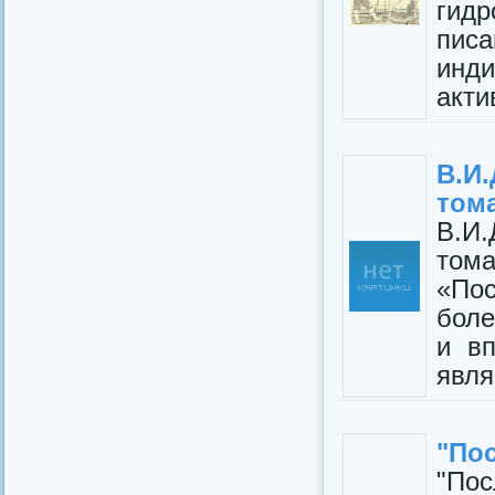
гид
пис
инд
акти
В.И
том
В.И
том
«По
боле
и вп
явля
"Пос
"По