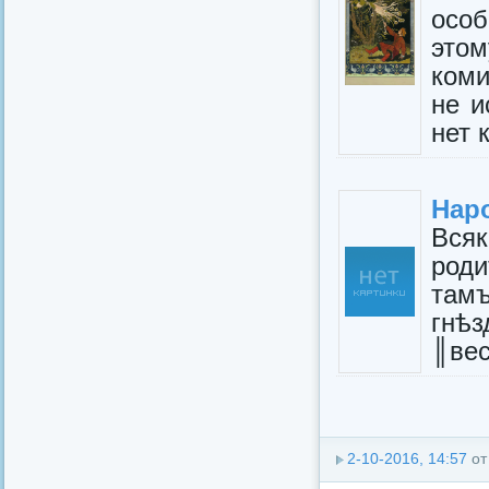
осо
это
коми
не и
нет 
Нар
Вся
роди
там
гн
║вес
2-10-2016, 14:57
о