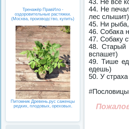
43. Не всё к
44. Не печал
Тренажёр ПравИло -
оздоровительные растяжки.
лес слышит)
(Москва, производство, купить)
45. Ни рыба,
46. Собака н
47. Собаку 
48. Старый 
вспашет)
49. Тише е
едешь)
50. У страха
#Пословицы
Питомник Древень.рус саженцы
Пожало
редких, плодовых, ореховых.