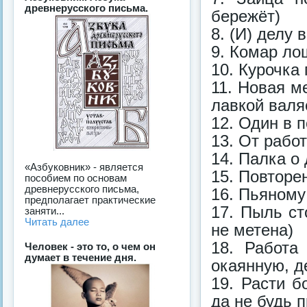
древнерусского письма.
бережёт)
8. (И) делу 
9. Комар ло
10. Курочка
11. Новая м
лавкой валя
12. Один в п
13. От рабо
14. Палка о 
«Азбуковник» - является
15. Повторе
пособием по основам
древнерусского письма,
16. Пьяному
предполагает практические
17. Пыль ст
заняти...
Читать далее
не метена)
18. Работа
Человек - это то, о чем он
думает в течение дня.
окаянную, д
19. Расти б
да не будь п