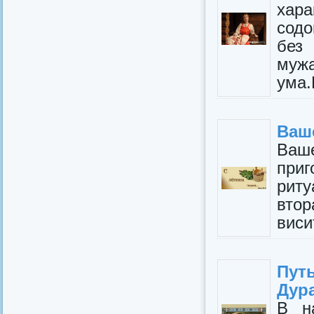
хара
содо
без
муж
ума.
Ваш
Ваш
приг
риту
втор
виси
Пут
Дура
В н