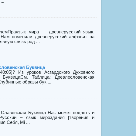
..
елемПраязык мира — древнерусский язык.
. Нам поменяли древнерусский алфавит на
вную связь род ...
словенская Буквица
05)? Из уроков Асгардского Духовного
 БуквицаСм. Таблица: Древлесловенская
лубинные образы бук ...
: Славянская Буквица Нас может поднять и
Русский – язык мироздания [творения и
я Себя, Мi ...