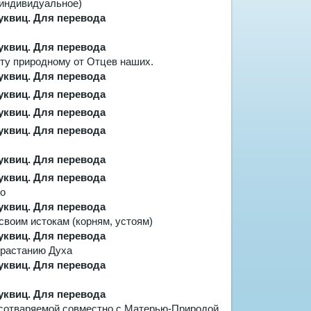
и индивидуальное)
ету природному от Отцев наших.
но
своим истокам (корням, устоям)
растанию Духа
 сотваряемой совместно с Матерью-Природой