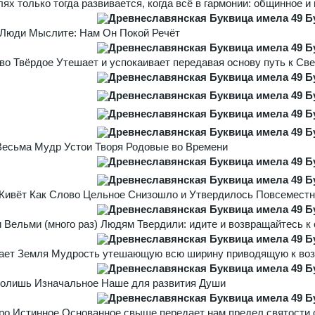
лях только тогда развивается, когда всё в гармонии: общинное 
 Люди Мыслите: Нам Он Покой Речёт
во Твёрдое Утешает и успокаивает передавая основу путь к Св
Весьма Мудр Устои Творя Родовые во Времени
Живёт Как Слово Цельное Снизошло и Утвердилось Повсемест
и Вельми (много раз) Людям Твердили: идите и возвращайтесь к 
ает Земля Мудрость утешающую всю ширину приводящую к воз
голишь Изначальное Наше для развития Души
ро Истинное Основанное свыше передает нам предел святости