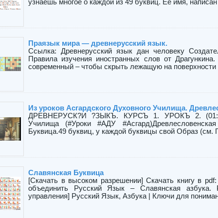
узнаешь многое о каждой из 49 буквиц. Её имя, написан .
Праязык мира — древнерусский язык.
Ссылка: Древнерусский язык дан человеку Создат
Правила изучения иностранных слов от Драгункина
современный – чтобы скрыть лежащую на поверхности я
Из уроков Асгардского Духовного Училища. Древле
ДРЕВНЕРУСК?И ?ЗЫКЪ. КУРСЪ 1. УРОКЪ 2. (01:40:
Училища (#Уроки #АДУ #Асгард)Древлесловенская
Буквица.49 буквиц, у каждой буквицы свой Образ (см. Г
Славянская Буквица
[Скачать в высоком разрешении] Скачать книгу в pdf
объединить Русский Язык – Славянская азбука. 
управления] Русский Язык, Азбука | Ключи для понимани