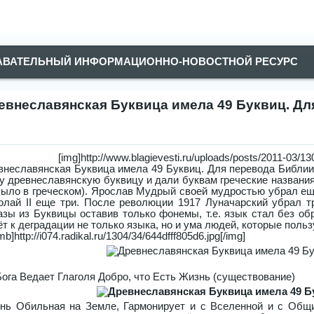
АВАТЕЛЬНЫЙ ИНФОРМАЦИОННО-НОВОСТНОЙ РЕСУРС
евнеславянская Буквица имела 49 Буквиц. Дл
[img]http://www.blagievesti.ru/uploads/posts/2011-03/1
внеславянская Буквица имела 49 Буквиц. Для перевода Библи
у древнеславянскую буквицу и дали буквам греческие названия,
было в греческом). Ярослав Мудрый своей мудростью убрал еще
олай II еще три. После революции 1917 Луначарский убрал т
азы из Буквицы оставив только фонемы, т.е. язык стал без о
ёт к деградации не только языка, но и ума людей, которые поль
mb]http://i074.radikal.ru/1304/34/644dfff805d6.jpg[/img]
Бога Ведает Глаголя Добро, что Есть Жизнь (существование)
нь Обильная на Земле, Гармонирует и с Вселенной и с Общи