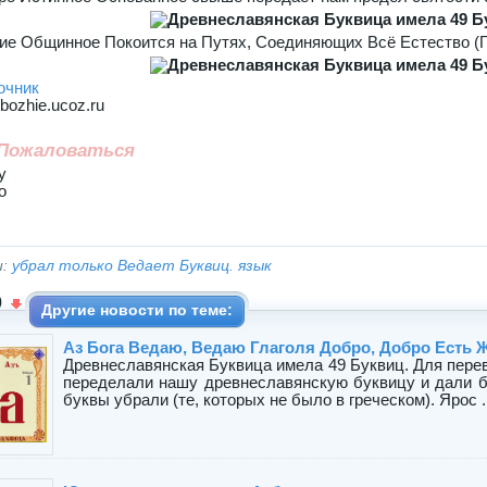
ие Общинное Покоится на Путях, Соединяющих Всё Естество (
очник
bozhie.ucoz.ru
Пожаловаться
у
о
и:
убрал только Ведает Буквиц. язык
0
Другие новости по теме:
Аз Бога Ведаю, Ведаю Глаголя Добро, Добро Есть 
Древнеславянская Буквица имела 49 Буквиц. Для пере
переделали нашу древнеславянскую буквицу и дали бу
буквы убрали (те, которых не было в греческом). Ярос ..