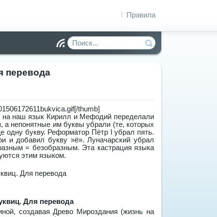
Правила
Чт
ен
ие
я перевода
R
S
S
301506172611bukvica.gif[/thumb]
и на наш язык Кирилл и Мефодий переделали
 а непонятные им буквы убрали (те, которых
 одну букву. Реформатор Пётр I убрал пять.
ри и добавил букву »ё». Луначарский убрал
бразным = безобразным. Эта кастрация языка
зуются этим языком.
ной, создавая Древо Мироздания (жизнь на