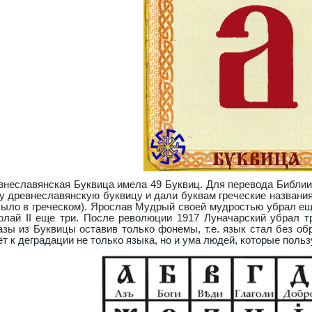
внеславянская Буквица имела 49 Буквиц. Для перевода Библи
у древнеславянскую буквицу и дали буквам греческие названия,
было в греческом). Ярослав Мудрый своей мудростью убрал еще
олай II еще три. После революции 1917 Луначарский убрал т
азы из Буквицы оставив только фонемы, т.е. язык стал без о
ёт к деградации не только языка, но и ума людей, которые поль