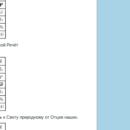
ой Речёт
ь к Свету природному от Отцев наших.