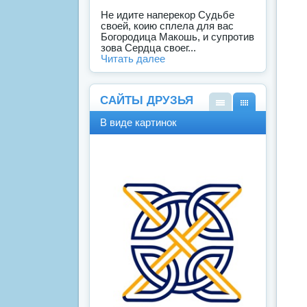
Не идите наперекор Судьбе
своей, коию сплела для вас
Богородица Макошь, и супротив
зова Сердца своег...
Читать далее
САЙТЫ ДРУЗЬЯ
В
В
В виде картинок
виде
виде
спис
карт
ка
инок