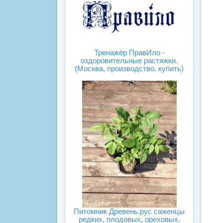
Тренажёр ПравИло -
оздоровительные растяжки.
(Москва, производство, купить)
Питомник Древень.рус саженцы
редких, плодовых, ореховых.