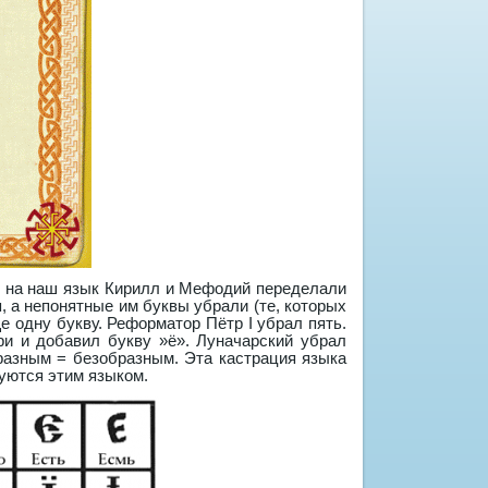
и на наш язык Кирилл и Мефодий переделали
 а непонятные им буквы убрали (те, которых
 одну букву. Реформатор Пётр I убрал пять.
ри и добавил букву »ё». Луначарский убрал
бразным = безобразным. Эта кастрация языка
зуются этим языком.