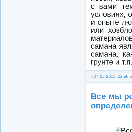
с вами те
условиях, 
и опыте лю
или хозбло
материало
самана явл
самана, ка
грунте и т.п
27-03-2013, 22:58
о
Все мы р
определе