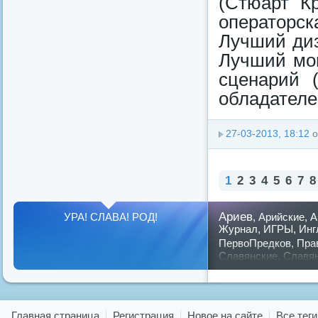
(Стюарт К
операторск
Лучший диз
Лучший мо
сценарий 
обладателе
27-03-2013, 18:12
о
1
2
3
4
5
6
7
8
Ариев
УРА! СЛАВА! РОД!
,
Арийские
,
А
Журнал
,
ИГРЫ
,
Инг
ПервоПредков
,
Пра
Славянские
,
Славя
славян
русский
,
Показать все теги
Главная страница
Регистрация
Новое на сайте
Все теги