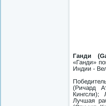
Ганди (Ga
«Ганди» по
Индии - Ве
Победите
(Ричард А
Кингсли);
Лучшая раб