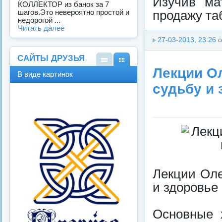
Изучив ма
КОЛЛЕКТОР из банок за 7
шагов.Это невероятно простой и
продажу та
недорогой ...
Читать далее
27-03-2013, 23:26
о
САЙТЫ ДРУЗЬЯ
Лекции Ол
В
В
В виде картинок
виде
виде
судьбу и 
спис
карт
ка
инок
Лекции Оле
и здоровье
Основные 