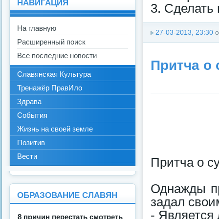
НАВИГАЦИЯ
3. Сделать
На главную
27-03-2013, 23:30
о
Расширенный поиск
Все последние новости
Притча о
Славянская Культура
Тренажёр ПравИло
Здрава
События
Жизнь на своей земле
Позитив
Вести
Притча о с
Однажды пр
ОБРАЗОВАНИЕ СЛАВЯН
задал свои
- Является 
8 причин перестать смотреть