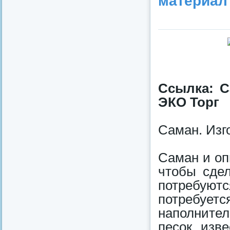
материал
Ссылка: С
ЭКО Торг
Саман. Изг
Саман и оп
чтобы сде
потребуютс
потребует
наполните
песок, изв