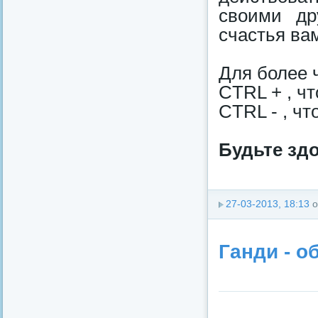
своими др
счастья вам
Для более 
CTRL + , ч
CTRL - , ч
Будьте зд
27-03-2013, 18:13
о
Ганди - о