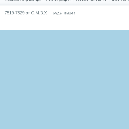
7519-7529 от С.М.З.Х
Будь выше!