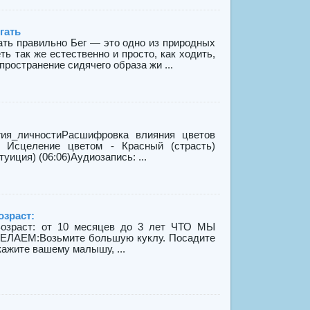
гать
 правильно Бег — это одно из природных
ь так же естественно и просто, как ходить,
ространение сидячего образа жи ...
_личностиРасшифровка влияния цветов
сь: Исцеление цветом - Красный (страсть)
уиция) (06:06)Аудиозапись: ...
зраст:
зраст: от 10 месяцев до 3 лет ЧТО МЫ
ЕЛАЕМ:Возьмите большую куклу. Посадите
кажите вашему малышу, ...