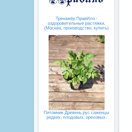
Тренажёр ПравИло -
оздоровительные растяжки.
(Москва, производство, купить)
Питомник Древень.рус саженцы
редких, плодовых, ореховых.