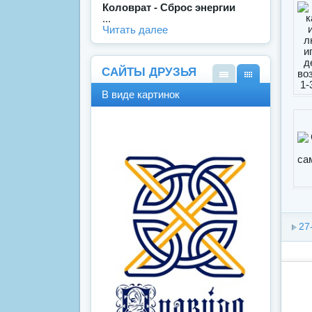
Коловрат - Сброс энергии
...
Читать далее
САЙТЫ ДРУЗЬЯ
В
В
В виде картинок
виде
виде
спис
карт
ка
инок
27