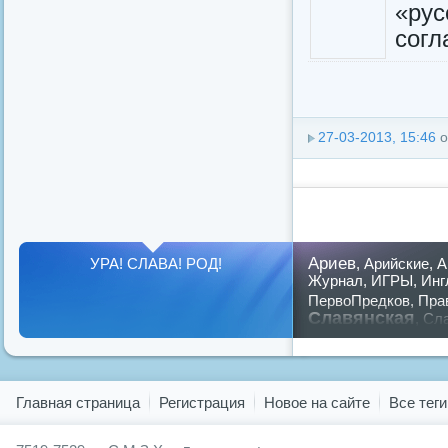
«рус
согл
27-03-2013, 15:46
о
Ариев
УРА! СЛАВА! РОД!
,
Арийские
,
А
Журнал
,
ИГРЫ
,
Инг
ПервоПредков
,
Пра
Славянская
,
Сла
предков
,
путин
,
ру
Показать все теги
Главная страница
Регистрация
Новое на сайте
Все теги