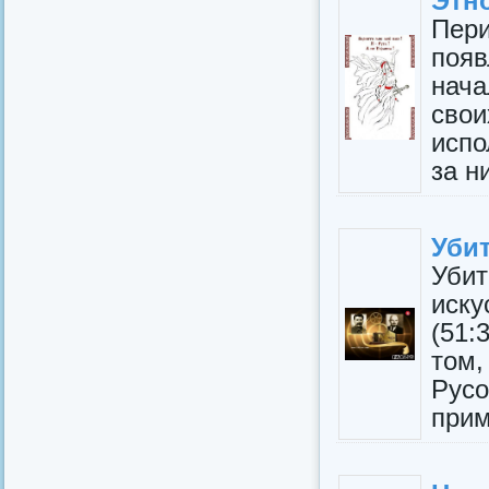
Этн
Пери
поя
нача
сво
исп
за н
Убит
Убит
ис
(51
том
Русо
прим