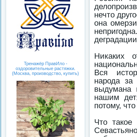
делопроиз
нечто друг
она омерз
непригодна
деградации
Никаких о
национальн
Тренажёр ПравИло -
оздоровительные растяжки.
Вся истор
(Москва, производство, купить)
народа за
выдумана 
нашим дет
потому, что
Что такое
Севастья