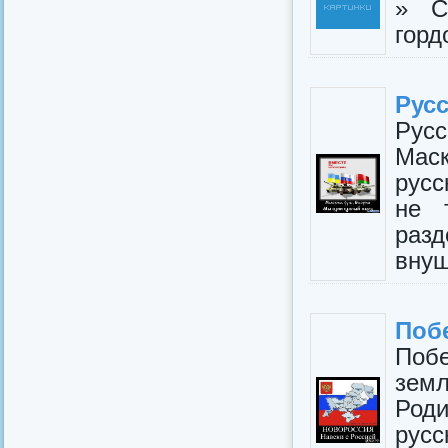
» С
горд
Русс
Рус
Мас
русс
не 
раз
внуш
Поб
Поб
зем
Роди
рус