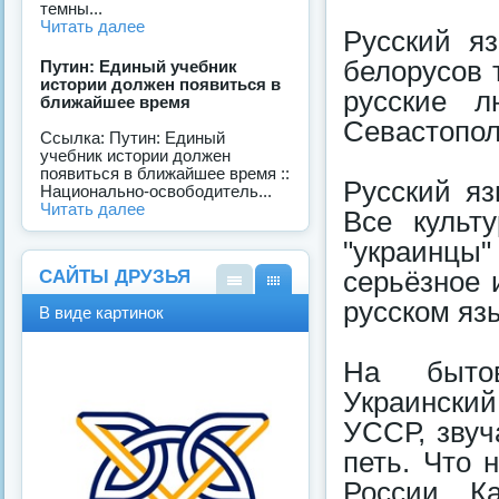
темны...
Читать далее
Русский я
белорусов т
Путин: Единый учебник
истории должен появиться в
русские л
ближайшее время
Севастопол
Ссылка: Путин: Единый
учебник истории должен
появиться в ближайшее время ::
Русский яз
Национально-освободитель...
Читать далее
Все культ
"украинцы
САЙТЫ ДРУЗЬЯ
серьёзное 
В
В
русском яз
В виде картинок
виде
виде
спис
карт
ка
инок
На бытов
Украинский
УССР, звуч
петь. Что 
России. К