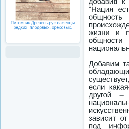
добавив к
"Нация ес
общность 
Питомник Древень.рус саженцы
происхожде
редких, плодовых, ореховых.
жизни и п
общност
национальн
Добавим та
обладающи
существует
если какая
другой – 
национал
искусствен
зависит о
под инфор