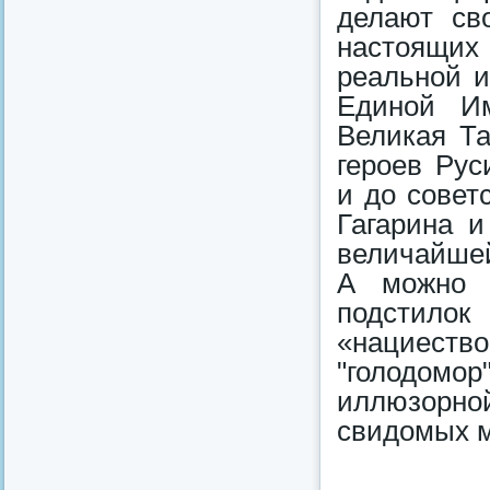
делают св
настоящи
реальной и
Единой Им
Великая Та
героев Рус
и до совет
Гагарина и
величайшей
А можно в
подсти
«нациест
"голодомор
иллюзорно
свидомых м