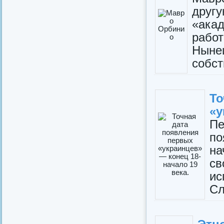
дру
«ака
работ
Ныне
собст
Т
«у
Пе
по
на
с
и
Сл