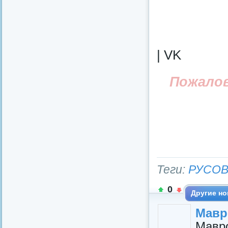
| VK
Пожало
Теги:
РУСОВ
0
Другие но
Мавр
Мавр