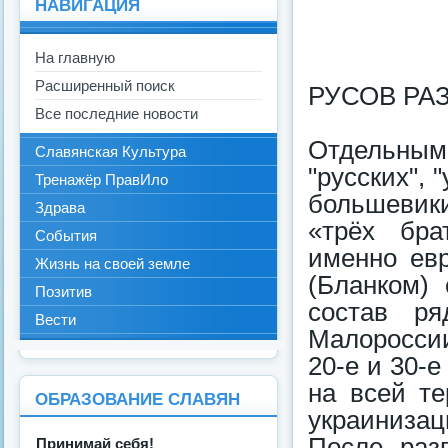
НАВИГАЦИЯ
На главную
Расширенный поиск
РУСОВ РА
Все последние новости
Отдельным
Славянская Культура
"русских", 
Тренажёр ПравИло
большевик
Здрава
«трёх бра
События
именно ев
Жизнь на своей земле
(Бланком)
Позитив
состав ря
Вести
Малоросси
20-е и 30-
на всей т
ОБРАЗОВАНИЕ СЛАВЯН
украинизац
После раз
Принимай себя!