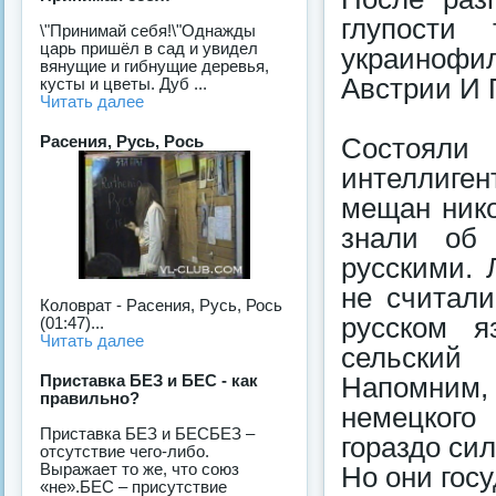
глупости
\"Принимай себя!\"Однажды
царь пришёл в сад и увидел
украинофи
вянущие и гибнущие деревья,
Австрии И 
кусты и цветы. Дуб ...
Читать далее
Расения, Русь, Рось
Состояли 
интеллиге
мещан нико
знали об 
русскими. 
не считали
Коловрат - Расения, Русь, Рось
русском я
(01:47)...
Читать далее
сельский
Приставка БЕЗ и БЕС - как
Напомним,
правильно?
немецкого
Приставка БЕЗ и БЕСБЕЗ –
гораздо сил
отсутствие чего-либо.
Выражает то же, что союз
Но они гос
«не».БЕС – присутствие