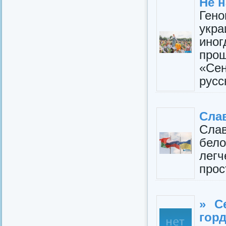
Не н
Ген
укр
ино
про
«Сен
русс
Слав
Сла
бело
легч
прос
» С
гор