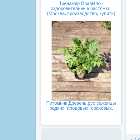
Тренажёр ПравИло -
оздоровительные растяжки.
(Москва, производство, купить)
Питомник Древень.рус саженцы
редких, плодовых, ореховых.