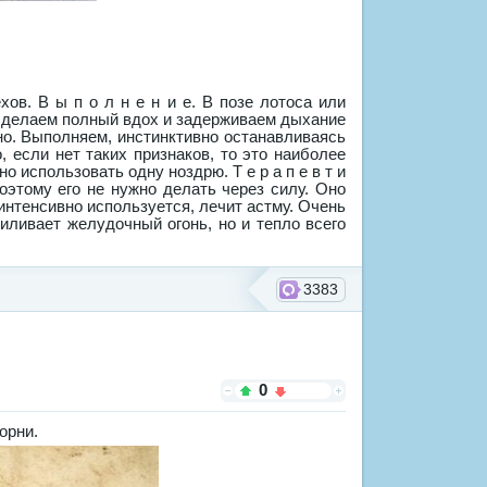
ов. В ы п о л н е н и е. В позе лотоса или
о делаем полный вдох и задерживаем дыхание
но. Выполняем, инстинктивно останавливаясь
 если нет таких признаков, то это наиболее
использовать одну ноздрю. Т е р а п е в т и
поэтому его не нужно делать через силу. Оно
 интенсивно используется, лечит астму. Очень
силивает желудочный огонь, но и тепло всего
3383
0
орни.