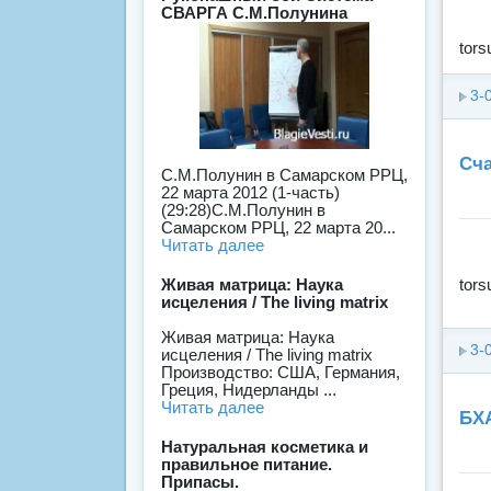
СВАРГА С.М.Полунина
tors
3-
Сча
С.М.Полунин в Самарском РРЦ,
22 марта 2012 (1-часть)
(29:28)С.М.Полунин в
Самарском РРЦ, 22 марта 20...
Читать далее
tors
Живая матрица: Наука
исцеления / The living matrix
Живая матрица: Наука
3-
исцеления / The living matrix
Производство: США, Германия,
Греция, Нидерланды ...
Читать далее
БХ
Натуральная косметика и
правильное питание.
Припасы.