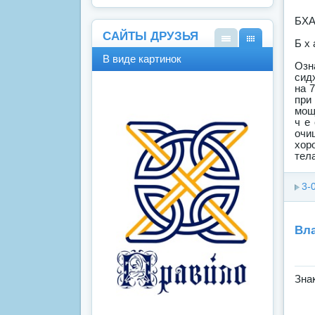
БХ
САЙТЫ ДРУЗЬЯ
Б х 
В
В
В виде картинок
виде
виде
Озн
спис
карт
сид
на 
ка
инок
при
мощ
ч е
очи
хор
тела
3-
Вла
Зна