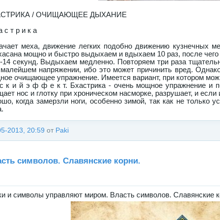
АСТРИКА / ОЧИЩАЮЩЕЕ ДЫХАНИЕ
а с т р и к а
ачает меха, движение легких подобно движению кузнечных мех
хасана мощно и быстро выдыхаем и вдыхаем 10 раз, после чег
7-14 секунд. Выдыхаем медленно. Повторяем три раза тщатель
 малейшем напряжении, ибо это может причинить вред. Однако,
ное очищающее упражнение. Имеется вариант, при котором можно 
 с к и й э ф ф е к т. Бхастрика - очень мощное упражнение и 
щает нос и глотку при хроническом насморке, разрушает, и если
ошо, когда замерзли ноги, особенно зимой, так как не только у
.
05-2013, 20:59
от
Paki
сть символов. Славянские корни.
ки и символы управляют миром. Власть символов. Славянские к