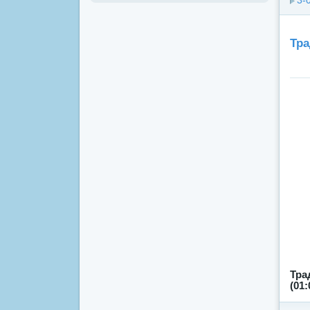
3-
Тра
Тра
(01: