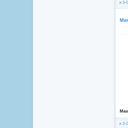
3-
Мах
Мах
3-