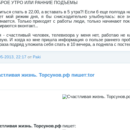
БРОЕ УТРО ИЛИ РАННИЕ ПОДЪЕМЫ
ться спать в 22.00, а вставать в 5 утра?! Если б еще полгода на
ет мой режим дня, я бы снисходительно улыбнулась: все з
инается. Только приходят с работы люди, только начинают по
ираются вконтакт...
я - счастливый человек, телевизора у меня нет, работаю не
вую. И когда ко мне пришла информация о пользе раннего про
раза подряд уложила себя спать в 10 вечера, а подняла с постел
05-2013, 22:17
от
Paki
стливая жизнь. Торсунов.рф пишет:tor
стливая жизнь. Торсунов.рф
пишет: