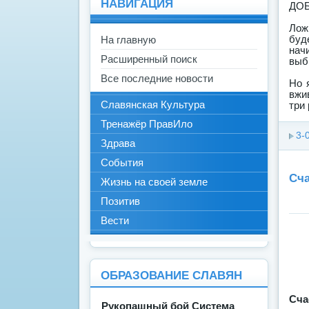
НАВИГАЦИЯ
ДО
Ложи
буд
На главную
нач
Расширенный поиск
выб
Все последние новости
Но 
вжи
Славянская Культура
три 
Тренажёр ПравИло
3-
Здрава
События
Сча
Жизнь на своей земле
Позитив
Вести
ОБРАЗОВАНИЕ СЛАВЯН
Сча
Рукопашный бой Система