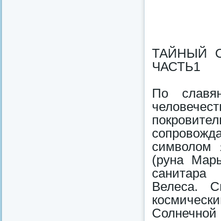
ТАЙНЫЙ 
ЧАСТЬ1
По славян
человеч
покровите
сопровож
символом 
(руна Мары
санитара 
Велеса. С
космическ
Солнечной