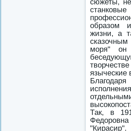
сюжеты, не
станковы
професси
образом и
жизни, а т
сказочным
моря" он
беседующу
творчестве
языческие 
Благодаря
исполнен
отдельным
высокопост
Так, в 19
Федоровна
"Кирасир".