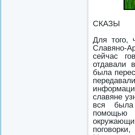
СКАЗЫ
Для того,
Славяно-А
сейчас го
отдавали 
была перес
передавал
информаци
славяне узн
вся была
помощью к
окружающи
поговорки