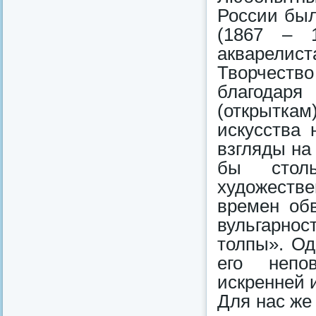
России был
(1867 – 1
акварелист
Творчество
благодар
(открытка
искусства 
взгляды на
бы стол
художестве
времен обв
вульгарно
толпы». Од
его непо
искренней 
Для нас же