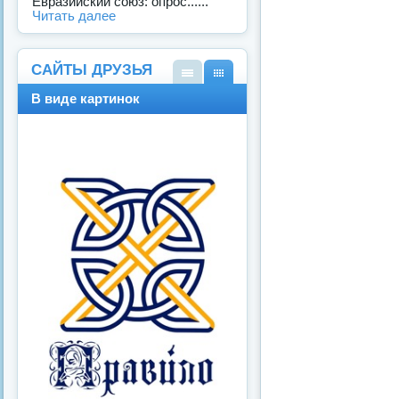
Евразийский союз: опрос......
Читать далее
САЙТЫ ДРУЗЬЯ
В
В
В виде картинок
вид
вид
е
е
спи
карт
ска
ино
к