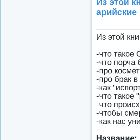
Из этой к
арийские
Из этой кни
-что такое
-что порча
-про косме
-про брак в
-как "испор
-что такое 
-что происх
-чтобы сме
-как нас у
Название: