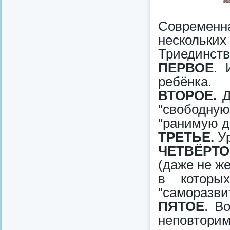
Современн
нескольк
Триединств
ПЕРВОЕ
. 
ребёнка.
ВТОРОЕ.
Д
"свободную
"ранимую д
ТРЕТЬЕ.
У
ЧЕТВЁРТО
(даже не ж
в которы
"саморазви
ПЯТОЕ
. В
неповторим