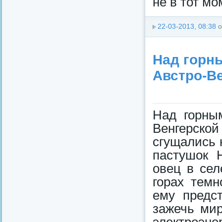
не в тот мом
22-03-2013, 08:38
о
Над горн
Австро-В
Над горны
Венгерской
сгущались 
пастушок 
овец в сел
горах темн
ему предс
зажечь мир