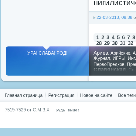
нигилистиче
22-03-2013, 08:38
о
1
2
3
4
5
6
7
8
28
29
30
31
32
Ариев
УРА! СЛАВА! РОД!
,
Арийские
,
А
На
Вп
Журнал
,
ИГРЫ
,
Инг
за
ер
ПервоПредков
,
Пра
Славянская
,
Сла
д
ед
предков
,
путин
,
ру
Показать все теги
Главная страница
Регистрация
Новое на сайте
Все теги
7519-7529 от С.М.З.Х
Будь выше!