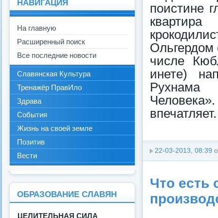
НАВИГАЦИЯ
поистине г
квартир
На главную
крокодилис
Расширенный поиск
Ольгердом 
Все последние новости
числе Кюб
инете) на
Славянская Культура
Рухнама 
Тренажёр ПравИло
Человека»
Здрава
впечатляет.
События
Жизнь на своей земле
Позитив
22-03-2013, 08:39
о
Вести
Что есть 
ОБРАЗОВАНИЕ СЛАВЯН
производ
ЦЕЛИТЕЛЬНАЯ СИЛА