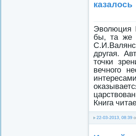
казалось
Эволюция Р
бы, та же 
С.И.Валян
другая. Ав
точки зрен
вечного н
интересами
оказывает
царствован
Книга чита
22-03-2013, 08:39
о