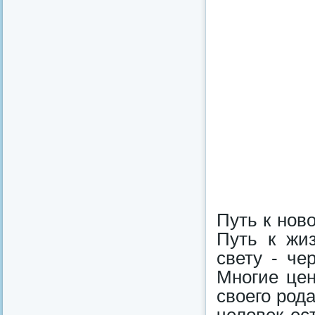
Путь к нов
Путь к жиз
свету - че
Многие це
своего род