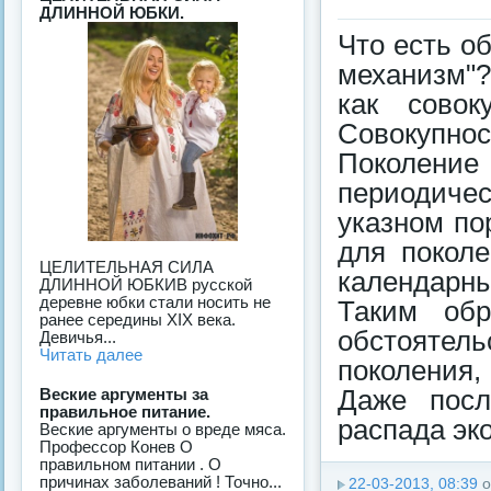
ДЛИННОЙ ЮБКИ.
Что есть о
механизм"?
как совок
Совокупнос
Поколение 
периодиче
указном пор
для поколе
ЦЕЛИТЕЛЬНАЯ СИЛА
календарны
ДЛИННОЙ ЮБКИВ русской
деревне юбки стали носить не
Таким обр
ранее середины XIX века.
обстояте
Девичья...
Читать далее
поколения,
Даже посл
Веские аргументы за
правильное питание.
распада эко
Веские аргументы о вреде мяса.
Профессор Конев О
правильном питании . О
причинах заболеваний ! Точно...
22-03-2013, 08:39
о