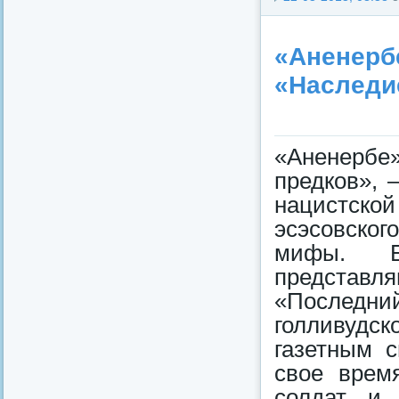
«Аненербе
«Наследи
«Аненербе
предков», 
нацистско
эсэсовско
мифы. Б
представл
«Последний
голливудс
газетным с
свое врем
солдат и