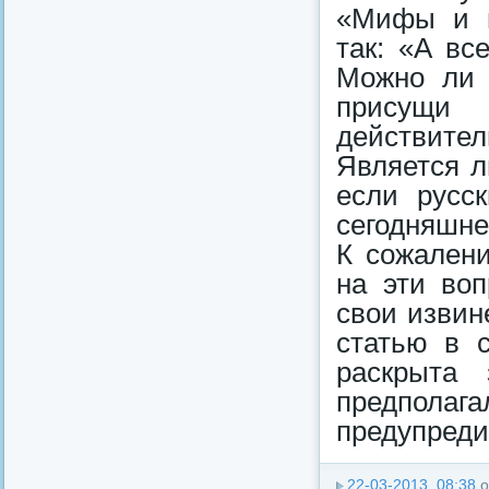
«Мифы и п
так: «А вс
Можно ли 
присущи 
действит
Является л
если русс
сегодняшне
К сожалени
на эти во
свои извин
статью в 
раскрыта 
предполага
предупредит
22-03-2013, 08:38
о