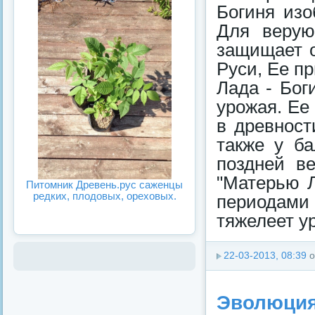
Богиня изо
Для верую
защищает о
Руси, Ее п
Лада - Бог
урожая. Ее 
в древност
также у б
поздней в
"Матерью Л
Питомник Древень.рус саженцы
редких, плодовых, ореховых.
периодами 
тяжелеет ур
22-03-2013, 08:39
о
Эволюция 