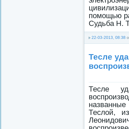
электроэн
цивилизац
помощью ра
Судьба Н. Т
22-03-2013, 08:38
о
Тесле уд
воспроиз
Тесле уд
воспроизво
названные
Теслой, и
Леонидов
воспроизве