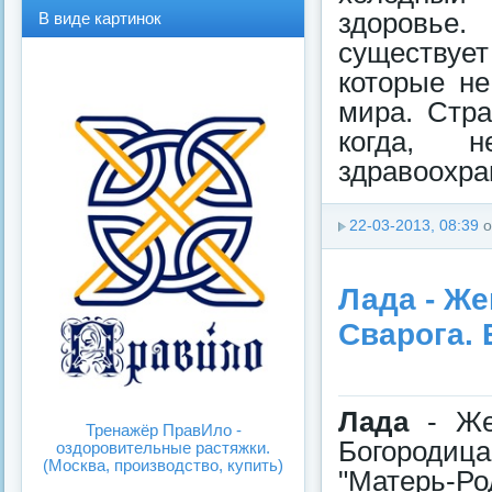
В
В
здоровье.
В виде картинок
виде
виде
существует
спис
карт
ка
инок
которые не
мира. Стра
когда, 
здравоохран
22-03-2013, 08:39
о
Лада - Же
Сварога.
Лада
- Жен
Тренажёр ПравИло -
Богородица
оздоровительные растяжки.
(Москва, производство, купить)
"Матерь-Р