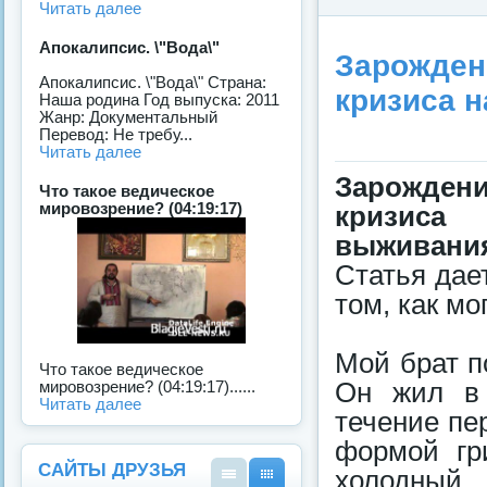
Читать далее
Апокалипсис. \"Вода\"
Зарожден
Апокалипсис. \"Вода\" Страна:
кризиса н
Наша родина Год выпуска: 2011
Жанр: Документальный
Перевод: Не требу...
Читать далее
Зарожден
Что такое ведическое
мировозрение? (04:19:17)
кризиса
выживани
Статья дае
том, как мо
Мой брат п
Что такое ведическое
Он жил в 
мировозрение? (04:19:17)......
Читать далее
течение пе
формой гри
САЙТЫ ДРУЗЬЯ
холодный 