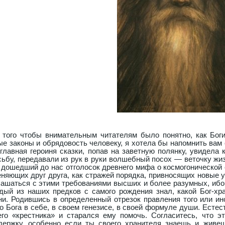
 веточку жизни, и на этой поляне прошли все циклы года. Это дошедший до нас отголосок древнего мифа о космогонической смене божеств, приходящих с неба на землю и меняющих друг друга, как стражей порядка, привносящих новые условия жизни для человека. Человек должен соглашаться с этими требованиями высших и более разумных, ибо так предначертано Творцом-Вседержителем. Каждый из наших предков с самого рождения знал, какой Бог-хранитель будет его постоянным советчиком в жизни. Родившись в определенный отрезок правления того или иного божества, человек изначально нес метку этого Бога в себе, в своем генезисе, в своей формуле души. Естественно, что Бог-покровитель постоянно видел своего «крестника» и старался ему помочь. Согласитесь, что это тоже привносит в жизнь дополнительную поддержку, особенно если ты своего хранителя знаешь и живешь в душевном соитии с его законностью и обрядовостью. Это некий начальный этап замечательной науки, каковой является современная астрология. Наверное, многим из вас будет интересно узнать о своем ангеле-хранителе. Узнать его характер, узнать его требования, которые изначально должны проявляться в вашем характере, ибо вы родились в период его правления, а значит, эта энергия заложена внутри вашей души, внутри вашей судьбы. Зная характер своего божества, становится намного легче жить в этом мире. Именно с этого понятия и начинается наша эволюция в реальной жизни после рождения. Как я уже говорила, у древних предков был совмещенный солнечно-лунный календарный цикл; год начинался с зимнего солнцестояния, и первые дни прибывающего солнца являлись магическими днями новорожденной новой жизни. Мифологический календарь рождения древних славян Зимнее солнцестояние происходит в период времени приблизительно с 19 по 25 декабря. Дело в том, что в некоторые годы солнцестояние начинается с 18 декабря и длится по 27-е, иногда еще дольше — до 29 декабря. Это зависит от тайных законов космоса: от температуры Солнца и попадающих в Солнечную систему инородных тел, например, комет. Все эти явления, безусловно, тормозят движение Земли вокруг Солнца, и основной отсчет времени по зимнему солнцестоянию сдвигается на день или на два. Сегодня существуют календари, в которых указана точная дата солнцестояния на конкретный год. Поскольку за периодом зимнего солнцестояния следует рождение света, в славянском ведизме его называли периодом Рода и Роженицы. Роженицы — это берегини жизни. В это время они приходят править на землю. Люди, рожденные во время зимнего солнцестояния, появляются на свет с собственными берегинями — покровительствующими обережными силами. Суть особой магичности зимнего солнцестояния заключается в цикле перемен, в цикле магического флюида, влияющего на изменения в жизни. Люди, рожденные в это время, обладают дополнительной магической силой. Счастливчики, рожденные в это время, наверняка замечали, что любое их желание легко или достаточно быстро проявляется в их жизни, напоминая счастливую случайность. Что же остается делать всем остальным, родившимся в другое время? В этот период можно подкорректировать свою судьбу, прожив эти дни, часы и минуты как бы набело, тщательно контролируя свои эмоции, тщательно планируя свое рабочее пространство, стараясь не попадать в отрицательные ситуации. Но даже попав, выходить из них с наименьшими потерями, избегая ударов судьбы. С этого периода начинается мифологическая карта пришествия Богов на землю. Кто же приходит в этот период и на какой срок? Как я уже говорила, это Род и Роженицы — сущности, помогающие создавать новые ситуации, новые цели, новую реальность для любой мечты. И еще они — силы реализации вещественного пространства. Далее я буду описывать циклы времени и характеры божеств-управителей данного времени. Разумный читатель должен понимать, что это — потенциальный флюид, заложенный также и в характере человека, рожденного в тот или иной период. Потом наступают дни зимнего солнцестояния (об этом периоде и о его управителе, Боге-творце Роде, я уже писала). Перечислив вам всех покровителей годового цикла времени, которые друг за другом сменяют временные отрезки годичного цикла, и рассказав, какие черты характера могут быть у рожденных в разные периоды года, я была далека от приближения вас к примитивной астрологии. Нет, ничего подобного. В славянском ведизме считалось, что это всего лишь наши вышние хранители, покровители. Счастлив тот, с кем покровитель рядом, и несчастлив тот, кто не может докричаться до своего хранителя, кого оставляют выcшие силы, и человек вынужден жить один, в одиночестве. Те, кто постоянно ноет и совершает неправильные поступки, кто постоянно пребывает в печали или в обозленности, очень быстро лишаются покровительства богов, потому что все перечисленные божества — это светлые божества сотворения, и, естественно, когда человек начинает распространять темные энергии, божества света как бы поднимаются выше, и чем больше человек распространяет отрицательную энергетику в окружающее пространство, тем дальше от него будут его ангелы-покровители. И чем больше человек забирает энергии у своих ангелов-хранителей и просит о помощи, тем более недосягаемы они будут. Именно поэтому те, кто часто обращается к небесам, часто не получают ответа, и, наоборот, люди, которые всего лишь живут по законам времени и пространства, получают в дар от богов высшие силы сотворения бытия. Вы уже заметили, что каждый отрезок времени наполнен своими характерными признаками. Всего лишь выполняя кодекс и устав меняющих друг друга божеств, мы можем находиться под влиянием не только одного покровителя. Все божества из ведического многобожия могут сопутствовать вам в жизни, трепетно