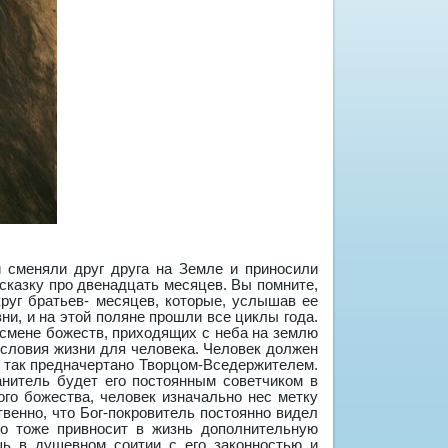
 передавая вам энергию возрождения, при этом наблюдая за вами, сопровождая вас еще и «поручительными грамотами». Поэтому полученная нами информация должна быть осмыслена. Самое главное — необходимо запомнить, что ни один из славянских богов не терпит остановки, не терпит зависания на эмоциях, не терпит неправедных действий и поступков. Все славянские ведические боги требуют постоянного движения вперед и правильных, честных поступков без самообмана, самокопания, без уедания себя и себе подобных. И, конечно, познав характер своего покровителя, вы можете считать себя его крестником, потому что именно в его период правления ваша душа воскресла к новой жизни. Именно этот Бог зажег светоч жизни в вашем теле. Я бы порекомендовала вам тщательно изучить характер своего покровителя, потому что, не зная ничего о нем, вы не сможете позвать его на помощь в трудные моменты своей жизни. Более того, характер вашего небесного учителя, вашего ангела-хранителя, вашего ведического разумного божества, надо знать хотя бы еще и потому, что нужно четко понимать, качествами, какими своими поступками и действиями мы привлекаем к себе внимание высших сил и вызываем заряды положительной энергии, направленной в нашу жизнь. В кодексе характера Бога покровительствующего предопределен залог вашего успеха, с помощью каких возможностей и действий вы могли бы прийти в счастливую, благополучную судьбу. Кроме того, нужно посмотреть, в какой период времени ваша душа впервые приблизилась к материальному миру, то есть определить период зачатия: какой Бог открывал материальные ворота для проявления в этот мир вашей души. О чем это говорит? Бог-хранитель вашего рождения помогает совершенствоваться по жизни и строить ее более благополучно. Это божество хранит нас и воспитывает, является нашим проводником по судьбе, наставником и советчиком, направляет вас, создавая условия бытия. То божество, которое присутствовало при зачатии вашей души в материальное тело, руководит материальным богатством, а также реализацией кармических долгов, именно в сфере этого божества заложены задачи рождения вашей души в этот мир. Божество зачатия обладает тайнами наших условий в этой жизни. По характеру этого божества мы можем понять причину наших ошибок и неблагополучных условий жизни, почему иногда на нашем жизненном пути появляются пороги, препятствия, которые сложно обойти. Получается, что душа, проявившись в этом материальном мире, несет информатику отрицательных и положительных сигналов. Положительными сигналами являются энергетические поддерживающие элементы, исходящие от тех богов, которые были при рождении, а отрицательными сигналами являются те энергетические потоки, которые идут от божества зачатия. Это не значит, что божества зачатия нужно бояться, потому что исходящие от него отрицательные сигналы должны нас настораживать своей отрицательной информацией о том, что мы можем сотворить подобные ошибки, которые заключены в характере божества зачатия. Зачем нам это нужно? Дело в том, что рожденная душа в реальном мире, на земле как источник информации, встречается только с теми душами, в которых заложена информация для нее, или с теми, кому нужно передать информацию из внешнего мира, положительную или отрицательную. Душе всегда встречаются проводники и наставники, покровители, которых посылают божества рождения. Они приводят нашу душу в состояние зрелости. Но нашей душе, заключенной в реальном теле, всегда противостоят демоны, которые мешают выполнению тех задач, с которыми Творец послал души на землю. И помня о том, что души — это частички Бога-творца, можно сразу же понять, что демонические силы мешают нашим душам после рождения воссоединиться с Творцом для того, чтобы ослабить Бога-творца, так как души будут привязаны к объекту бытия для выполнения поставленных задач. А выполнению задач постоянно мешают демоны, путая наши судьбоносные пути. И получается, что некоторые души попадают в замкнутый круг. Этот круг представляет собой своеобразную модель мироздания, так называемую карту