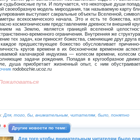
очник
rodobozhie.ucoz.ru
Пожаловаться
и:
Для
,
того
,
бы
,
внимательным
,
читателям
,
было
,
понятно
0
Другие новости по теме:
Для того чтобы внимательным читателям было пон