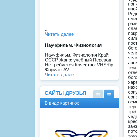
...
Читать далее
Научфильм. Физиология
Научфильм. Физиология Край:
СССР Жанр: учебный Перевод:
Не требуется Качество: VHSRip
Формат: AV...
Читать далее
САЙТЫ ДРУЗЬЯ
В
В
В виде картинок
виде
виде
спис
карт
ка
инок