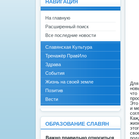
НАВИГАЦИЯ
На главную
Расширенный поиск
Все последние новости
Славянская Культура
Тренажёр ПравИло
Здрава
События
Жизнь на своей земле
Для того чтобы внимательным читателям было понятно, как Боги сменяли друг друга на Земле и приносили новые законы и обрядовость человеку, я хотела бы напомнить вам сказку про двенадцать месяцев. Вы помните, что главная героиня сказки, попав на заветную полянку, увидела круг братьев- месяцев, которые, услышав ее просьбу, передавали из рук в руки волшебный посох —
Позитив
Вести
ОБРАЗОВАНИЕ СЛАВЯН
Важно правильно относиться