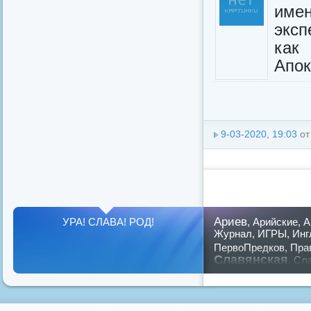
имен
эксп
как
Апок
9-03-2020, 19:03
о
Ариев
УРА! СЛАВА! РОД!
,
Арийские
,
А
Журнал
,
ИГРЫ
,
Инг
ПервоПредков
,
Пра
Славянская
,
Сла
предков
,
путин
,
ру
Показать все теги