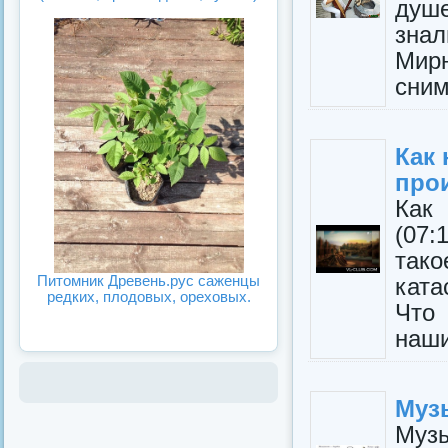
душ
знал
Мир
сним
Как
прои
Как
(07
тако
Питомник Древень.рус саженцы
кат
редких, плодовых, ореховых.
Что
наши
Муз
Муз