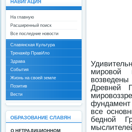
НАВИГАЦИЯ
На главную
Расширенный поиск
Все последние новости
Славянская Культура
Тренажёр ПравИло
Здрава
Удивитель
События
мировой 
Жизнь на своей земле
возведены 
Древней Г
Позитив
мировозз
Вести
фундамент 
все основ
ОБРАЗОВАНИЕ СЛАВЯН
бедной Гр
мыслителе
О НЕТРАДИЦИОННОМ