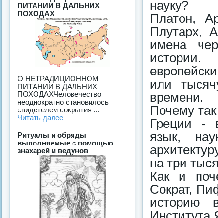
науку?
ПИТАНИИ В ДАЛЬНИХ
ПОХОДАХ
Платон, Ар
Плутарх, 
имена чер
истории.
европейски
О НЕТРАДИЦИОННОМ
или тысяч
ПИТАНИИ В ДАЛЬНИХ
ПОХОДАХЧеловечество
времени.
неоднократно становилось
Почему так
свидетелем сокрытия ...
Читать далее
Греции - 
язык, нау
Ритуалы и обряды
выполняемые с помощью
архитектур
знахарей и ведунов
на три тыс
Как и поч
Сократ, Пи
историю 
Института