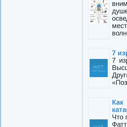
вним
душ
осв
мес
волн
7 и
7 из
Выс
Дру
«Поз
Как
кат
Что 
Фатт