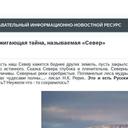
АВАТЕЛЬНЫЙ ИНФОРМАЦИОННО-НОВОСТНОЙ РЕСУРС
жигающая тайна, называемая «Север»
усть наш Север кажется беднее других земель, пусть закрылс
о истинного. Сказка Севера глубока и пленительна. Север
умчивы. Северные реки серебристые. Потемнелые леса мудр
гах чудесами полны...,- писал Н.К. Рерих.
Это и есть Русски
сь? Неужели что - то сохранилось?