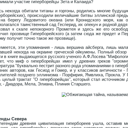
нимали участие гиперборейцы Зета и Калаида?
сь некогда обитали титаны и горгоны, родились многие будущи
ерборейских), происходили величайшие битвы эллинской преды
 на берегу Ледовитого океана (или Кронидского моря, как 
полагался таинственный сад Гесперид, их опекун и родной дядя
ковал к скале непокорного Прометея и здесь же его освобод
учил прозвище Гиперборейского (а затем сюда же придет и Пер
ому получит точно такое же прозвище).
умеется, эти упоминания - лишь вершина айсберга, лишь мала
авшей некогда на окраине греческой ойкумены. Полный обзор
ти в книге выдающегося русского ученого А.Ф.Лосева "Мифология
ет, что миф о гиперборейцах имел у древних греков "огромн
ература "буквально пестрит разного рода упоминаниями о гиперб
вних авторов, как Гесиод и Гомер, и у классиков античности - 
лителей позднего эллинизма - Порфирия, Ямвлиха, Прокла. У Ге
ь целый трактат "О гиперборейцах", который стал источником 
у, - Диадора, Мела, Элиана, Плиния Старшего.
енды Севера
легендам древняя цивилизация гипербореев ушла, оставив мн
тают, что гиперборейцы покинули свою северную родину, д