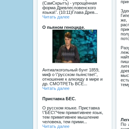
при
(СамСкрытъ) - упрощённая
форма Древлесловенского
Зде
языка\". (10:11)Глава Древ...
Гип
Читать далее
же,
рас
О пьяном геноциде.
при
пол
пот
Раз
леж
най
пиш
лит
Антиалкогольный бунт 1859,
дре
миф о \"русском пьянстве\",
мыс
отношение к алкояду в мире и
ест
др. СМОТРЕТЬ ВСЕ...
тем
Читать далее
Приставка БЕС.
О русском языке. Приставка
\"БЕС\"Чем примитивнее язык,
тем примитивнее мышление
Лег
человека, тем прими...
По 
Читать далее
счи