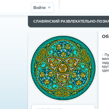
Войти
СЛАВЯНСКИЙ РАЗВЛЕКАТЕЛЬНО-ПОЗН
Об
- П
мал
зад
кру
зде