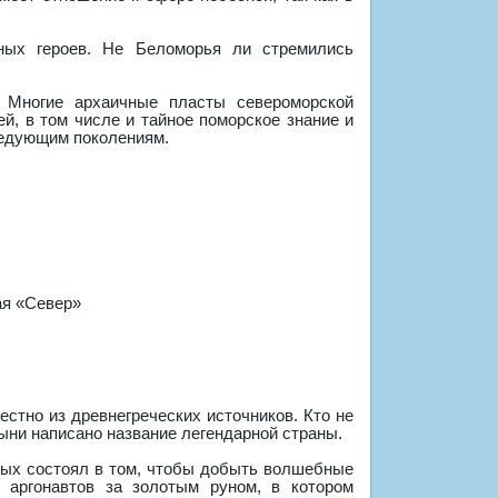
ных героев. Не Беломорья ли стремились
 Многие архаичные пласты североморской
й, в том числе и тайное поморское знание и
следующим поколениям.
стно из древнегреческих источников. Кто не
тыни написано название легендарной страны.
орых состоял в том, чтобы добыть волшебные
 аргонавтов за золотым руном, в котором