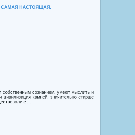
А САМАЯ НАСТОЯЩАЯ.
ют собственным сознанием, умеют мыслить и
 цивилизация камней, значительно старше
ствовали е ...