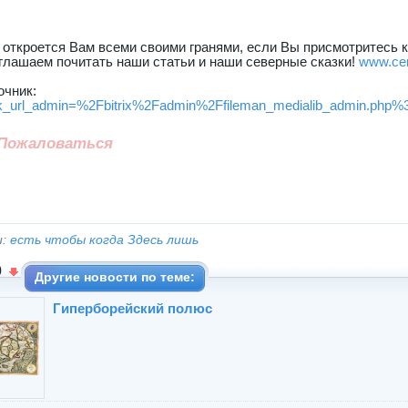
 откроется Вам всеми своими гранями, если Вы присмотритесь к
глашаем почитать наши статьи и наши северные сказки!
www.се
Источник
k_url_admin=%2Fbitrix%2Fadmin%2Ffileman_medialib_admin.php%
Пожаловаться
и:
есть чтобы когда Здесь лишь
0
Другие новости по теме:
Гиперборейский полюс