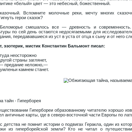
антике «белый» цвет — это небесный, божественный.
казочный. Вспомните молочные реки, мечту многих сказоч
игнуть герои сказок?
Беломорье смешалось все — древность и современность.
ьтуры по сей день остаются недосягаемыми для исследователе
дания, передававшиеся из уст в уста от отца к сыну и от него 
т, эзотерик, мистик Константин Бальмонт писал:
 туда неосторожно
ругой страны заглянет,
,— предание неложно,—
зумленьи камнем станет.
на тайн - Гиперборея
уществовании Гипербореи образованному читателю хорошо изве
ел античные карты, где в северо-восточной части Европы по ла
 с детства не помнит истории о подвигах Геракла, один из кот
оки из гиперборейской земли? Кто не читал о путешествии