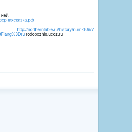
 ней.
вернаясказка.рф
:
http://northernfable.ru/history/num-108/?
3Flang%3Dru
rodobozhie.ucoz.ru