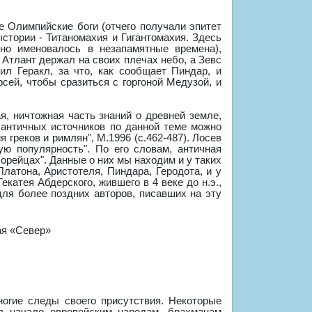
е Олимпийские боги (отчего получали эпитет
стории - Титаномахия и Гигантомахия. Здесь
оно именовалось в незапамятные времена),
 Атлант держал на своих плечах небо, а Зевс
ил Геракл, за что, как сообщает Пиндар, и
сей, чтобы сразиться с горгоной Медузой, и
я, ничтожная часть знаний о древней земле,
 античных источников по данной теме можно
 греков и римлян", М.1996 (с.462-487). Лосев
ую популярность". По его словам, античная
орейцах". Данные о них мы находим и у таких
Платона, Аристотеля, Пиндара, Геродота, и у
катея Абдерского, жившего в 4 веке до н.э.,
для более поздних авторов, писавших на эту
огие следы своего присутствия. Некоторые
ав начало европейским народам, брахманам