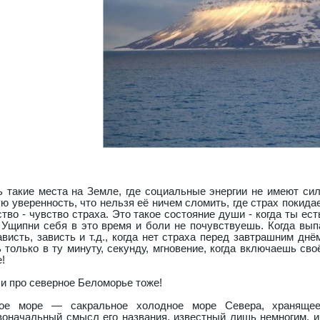
ь такие места на Земле, где социальные энергии не имеют си
ую уверенность, что нельзя её ничем сломить, где страх покидае
ство - чувство страха. Это такое состояние души - когда ты ест
. Ущипни себя в это время и боли не почувствуешь. Когда вып
ависть, зависть и т.д., когда нет страха перед завтрашним днё
ь только в ту минуту, секунду, мгновение, когда включаешь сво
!
 и про северное Беломорье тоже!
ое море — сакральное холодное море Севера, хранящее
воначальный смысл его названия, известный лишь немногим, и