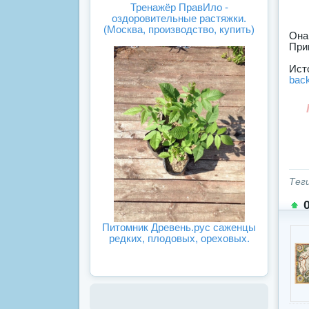
Тренажёр ПравИло -
оздоровительные растяжки.
(Москва, производство, купить)
Она
При
bac
Тег
Питомник Древень.рус саженцы
редких, плодовых, ореховых.