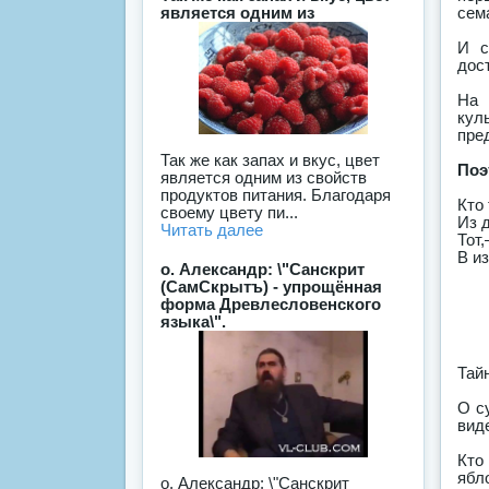
сем
является одним из
И с
дост
На 
кул
пре
Так же как запах и вкус, цвет
Поэ
является одним из свойств
продуктов питания. Благодаря
Кто
своему цвету пи...
Из д
Читать далее
Тот
В и
о. Александр: \"Санскрит
(СамСкрытъ) - упрощённая
форма Древлесловенского
языка\".
Тай
О с
вид
Кто
ябл
о. Александр: \"Санскрит