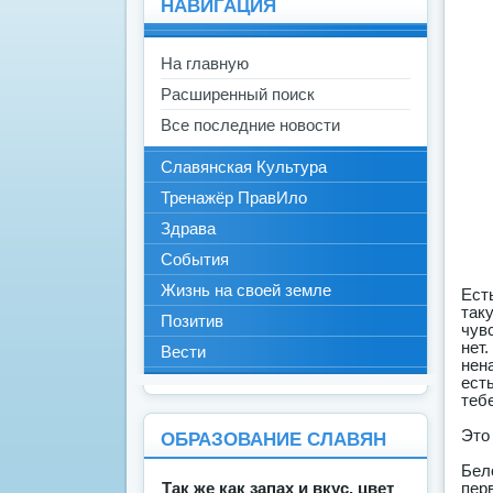
НАВИГАЦИЯ
На главную
Расширенный поиск
Все последние новости
Славянская Культура
Тренажёр ПравИло
Здрава
События
Жизнь на своей земле
Ест
так
Позитив
чув
нет
Вести
нен
ест
тебе
Это
ОБРАЗОВАНИЕ СЛАВЯН
Бел
пер
Так же как запах и вкус, цвет