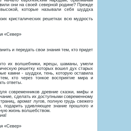
авили они на своей северной родине? Прежде
 высокой, которые называли себя шуддха
воих кристалических решетках всю мудрость
нить и передать свои знания тем, кто придет
 что их волшебники, жрецы, шаманы, умели
лическую решетку которых вошел дух старых
ые камни - шуддхи, тень, которую оставила
я тем, кто через тонкое восприятие мира и
ать ответы.
для современников древние сказки, мифы и
чание, сделать их доступными современному
траниц, аромат лугов, полную грудь свежего
и, подарить удивляющее знание прошлого и
вную жизнь волшебством.
на!