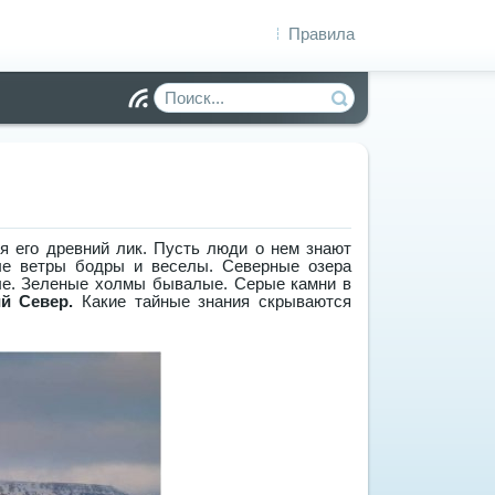
Правила
Чт
ен
ие
R
S
S
я его древний лик. Пусть люди о нем знают
ные ветры бодры и веселы. Северные озера
ые. Зеленые холмы бывалые. Серые камни в
й Север.
Какие тайные знания скрываются