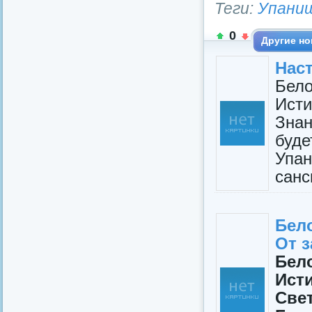
Теги:
Упани
0
Другие но
Наст
Бел
Исти
Зна
буд
Упан
санс
Бел
От 
Бел
Ист
Све