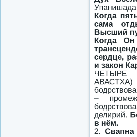
Упанишада,
Когда пят
сама отд
Высший п
Когда Он
трансценд
сердце, р
и закон Ка
ЧЕТЫРЕ 
АВАСТХА)
бодрствова
– промеж
бодрствов
делирий.
Б
в нём.
2.
Свапна