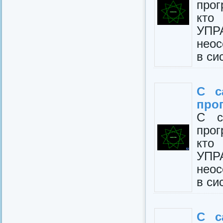
про
кто
УПР
неос
в си
С с
про
С с
про
кто
УПР
неос
в си
С с