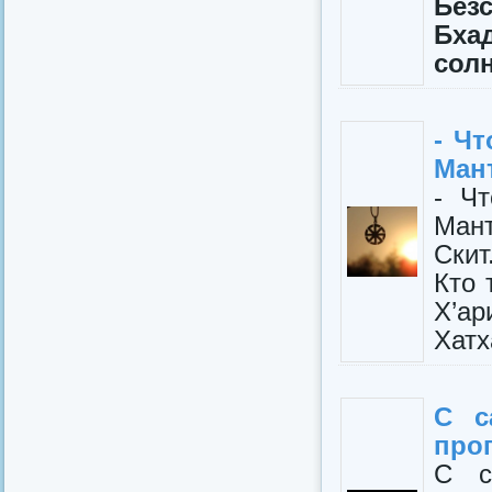
Без
Бха
солн
- Ч
Ман
- Ч
Ман
Скит
Кто 
Х’а
Хатх
С с
про
С с