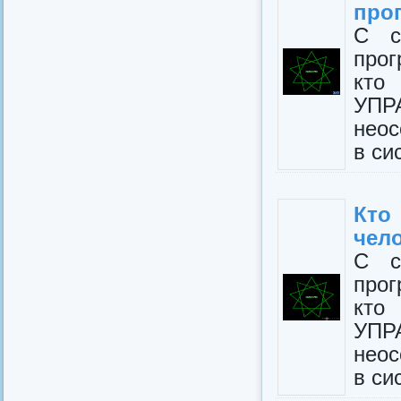
про
С с
про
кто
УПР
неос
в си
Кто
чело
С с
про
кто
УПР
неос
в си