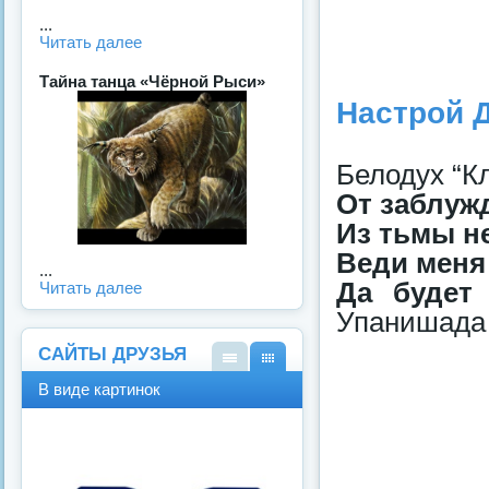
...
Читать далее
Тайна танца «Чёрной Рыси»
Настрой Д
Белодух “К
От заблуж
Из тьмы н
Веди меня
...
Да будет 
Читать далее
Упанишада
САЙТЫ ДРУЗЬЯ
В
В
В виде картинок
виде
виде
спис
карт
ка
инок