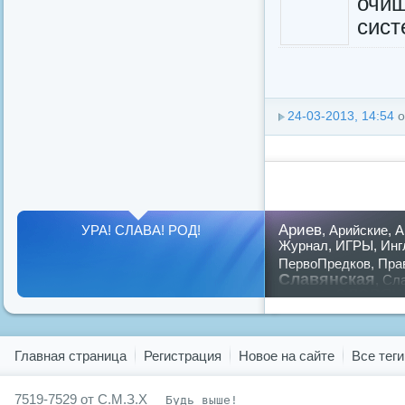
очищ
сист
24-03-2013, 14:54
о
Ариев
УРА! СЛАВА! РОД!
,
Арийские
,
А
Журнал
,
ИГРЫ
,
Инг
ПервоПредков
,
Пра
Славянская
,
Сла
славян
русский
,
Показать все теги
Главная страница
Регистрация
Новое на сайте
Все теги
7519-7529 от С.М.З.Х
Будь выше!