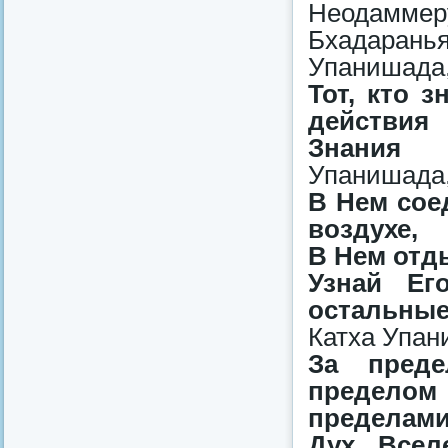
Неодаммеру
Бхадарань
Упанишада,
Тот, кто 
действия
Знания 
Упанишада,
В Нем сое
воздухе,
В Нем отды
Узнай Ег
остальные 
Катха Упан
За преде
пределом 
пределами 
Дух Вселе