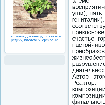
элемент 
восприятия
уши), пять 
генитали
соответст
прикоснове
Питомник Древень.рус саженцы
счастье, го
редких, плодовых, ореховых.
настойч
преобра
жизнеобес
разрушение
деятельност
Автор это
Реактор.
композиции
композиции
финально