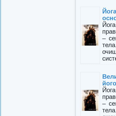
Йог
осн
Йога
прав
– се
тел
очищ
сист
Вел
його
Йога
прав
– се
тел