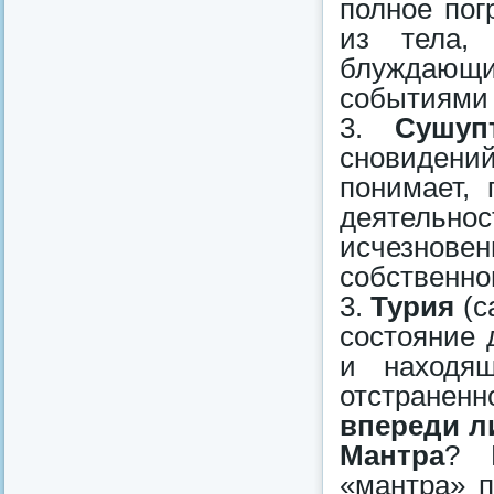
полное пог
из тела,
блуждающ
событиями 
3.
Сушуп
сновидени
понимает, 
деятельн
исчезнов
собственно
3.
Турия
(с
состояние 
и находящ
отстранен
впереди л
Мантра
? 
«мантра» п