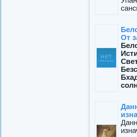
Упан
санс
Бел
От 
Бел
Ист
Свет
Безс
Бха
солн
Дан
изн
Данн
изна