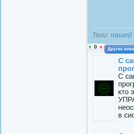
Теги:
нашей 
0
Другие ново
С са
про
С са
прог
кто 
УПРА
неос
в си