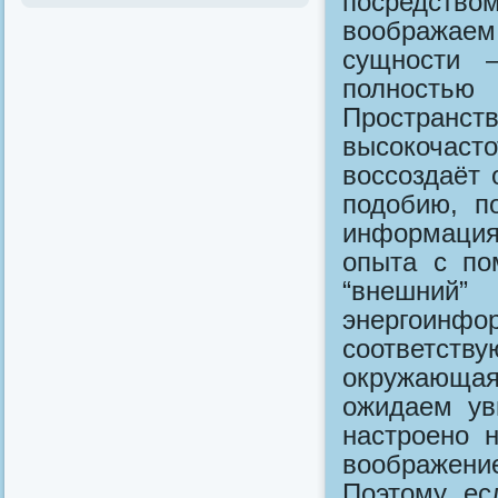
посредст
воображаем
сущности 
полностью
Простран
высокочас
воссоздаёт
подобию, п
информация
опыта с по
“внешн
энергоинфо
соответств
окружающая 
ожидаем ув
настроено 
воображени
Поэтому, ес