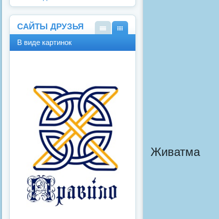
САЙТЫ ДРУЗЬЯ
В
В
В виде картинок
виде
виде
спис
карт
ка
инок
Живатма