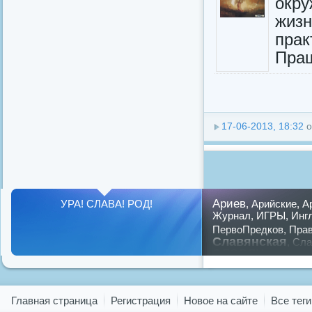
окру
жизн
прак
Пращ
17-06-2013, 18:32
о
Ариев
УРА! СЛАВА! РОД!
,
Арийские
,
А
Журнал
,
ИГРЫ
,
Инг
ПервоПредков
,
Пра
Славянская
,
Сла
славян
,
славяне
Показать все теги
Главная страница
Регистрация
Новое на сайте
Все теги