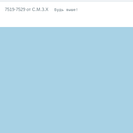
7519-7529 от С.М.З.Х
Будь выше!