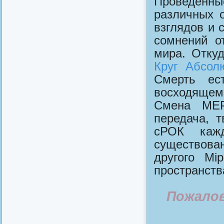
Проведенны
различных 
взглядов и 
сомнений о
мира. Отку
Круг Абсол
Смерть ес
восходящем
Смена МЕР
передача, т
сРОК каж
существова
другого Мi
пространств
Пожало