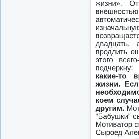
жизни». О
внешность
автоматичес
изначальн
возвращае
двадцать, 
продлить ещ
этого всег
подчеркну
какие-то 
жизни. Ес
необходимо
коем случа
другим.
Мот
“Бабушки” с
Мотиватор с
Сыроед Алек