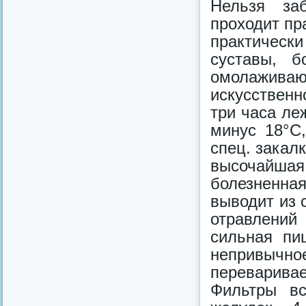
Нельзя заб
проходит пр
практически
суставы, 
омолажив
искусственн
три часа ле
минус 18°С
спец. закал
высочайшая
болезненна
выводит из с
отравлений
сильная пи
непривычн
переварива
Фильтры в