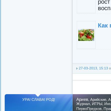
рос
восп
Как
27-03-2013, 15:13
о
Ариев
УРА! СЛАВА! РОД!
,
Арийские
,
А
Журнал
,
ИГРЫ
,
Инг
ПервоПредков
,
Пра