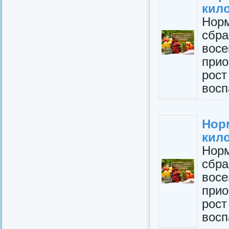
кил
Нор
сбр
вос
прио
рос
восп
Но
кил
Нор
сбр
вос
прио
рос
восп