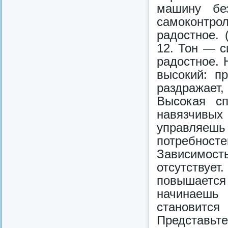
машину бе
самоконтрол
радостное. 
12. Тон — с
радостное. 
высокий: п
раздражает
Высокая сп
навязчивых 
управляеш
потребнос
Зависимос
отсутствует
повышается
начинаешь
становитс
Представьт