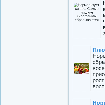
Плю
Нор
сбр
вос
прио
рос
восп
Но