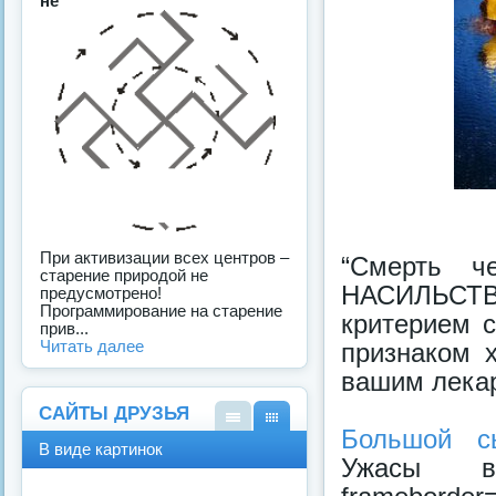
не
При активизации всех центров –
“Смерть ч
старение природой не
НАСИЛЬСТВ
предусмотрено!
Программирование на старение
критерием с
прив...
Читать далее
признаком 
вашим лекар
САЙТЫ ДРУЗЬЯ
Большой с
В
В
В виде картинок
виде
виде
Ужасы вар
спис
карт