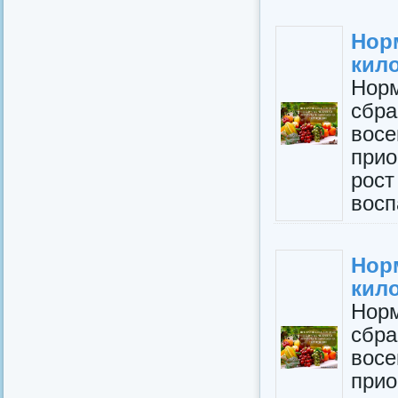
Но
кил
Нор
сбр
вос
прио
рос
восп
Но
кил
Нор
сбр
вос
прио