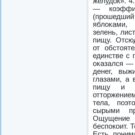
желудок». 4
— коэффиц
(прошедший
яблоками,
зелень, лис
пищу. Отсю
от обстоят
единстве с 
оказался — 
денег, выж
глазами, а 
пищу и с
отторжение
тела, поэт
сырыми пр
Ощущение г
беспокоит. Т
Есть поним