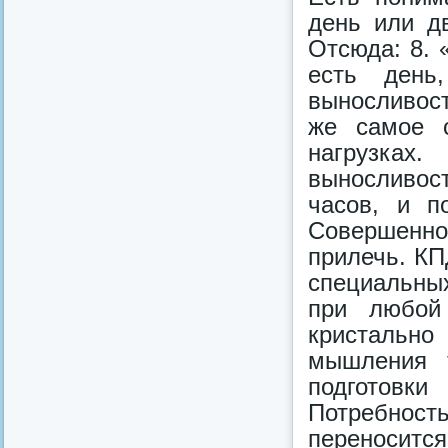
день или д
Отсюда: 8.
есть день
выносливос
же самое 
нагрузках.
выносливос
часов, и п
Совершенно
прилечь. КП
специальны
при любой
кристально
мышления т
подготовки
Потребност
переноситс