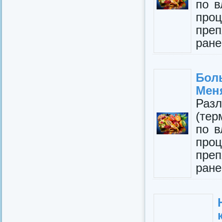
по в
про
преп
ране
Бол
Меня
Раз
(те
по в
про
прeп
ране