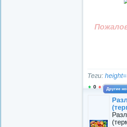
Пожало
Теги:
height=
0
Другие но
Раз
(те
Раз
(те