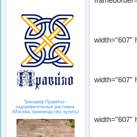
frameborder
ка
инок
width="607" 
width="607" 
Тренажёр ПравИло -
оздоровительные растяжки.
(Москва, производство, купить)
width="607" 