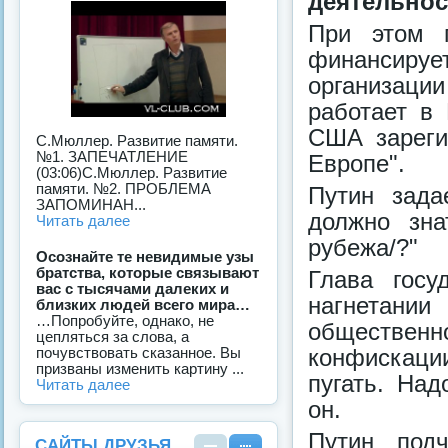
деятельнос
При этом 
финансир
организаци
работает в
США зареги
С.Мюллер. Развитие памяти.
№1. ЗАПЕЧАТЛЕНИЕ
Европе".
(03:06)С.Мюллер. Развитие
памяти. №2. ПРОБЛЕМА
Путин зада
ЗАПОМИНАН...
должно зна
Читать далее
рубежа/?"
Осознайте те невидимые узы
братства, которые связывают
Глава госу
вас с тысячами далеких и
нагнетании
близких людей всего мира…
…Попробуйте, однако, не
обществен
цепляться за слова, а
конфискаци
почувствовать сказанное. Вы
призваны изменить картину ...
пугать. Над
Читать далее
он.
Путин подч
САЙТЫ ДРУЗЬЯ