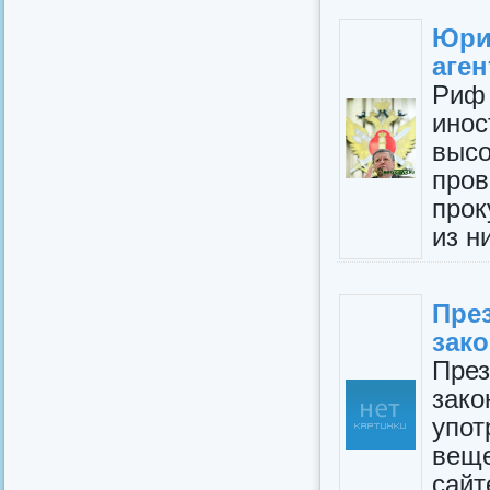
Юри
аген
Риф 
ин
выс
про
прок
из н
Пре
зако
Пре
зако
упо
вещ
сайт