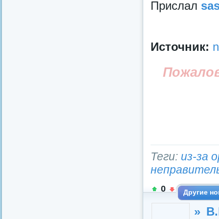
Прислал
sa
Источник:
n
Пожало
Теги:
из-за 
неправител
0
Другие но
» В