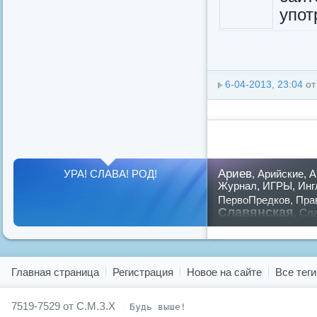
упот
6-04-2013, 23:04
о
Ариев
УРА! СЛАВА! РОД!
,
Арийские
,
А
Журнал
,
ИГРЫ
,
Инг
ПервоПредков
,
Пра
Славянская
,
Сла
предков
,
путин
,
ру
Показать все теги
Главная страница
Регистрация
Новое на сайте
Все теги
7519-7529 от С.М.З.Х
Будь выше!