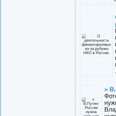
» В
Фо
нуж
Вла