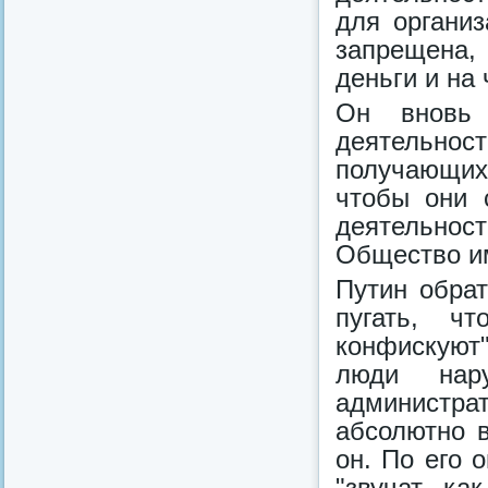
для организ
запрещена,
деньги и на 
Он вновь 
деятельно
получающих
чтобы они 
деятельно
Общество им
Путин обрат
пугать, чт
конфискуют"
люди нару
администр
абсолютно в
он. По его 
"звучат ка