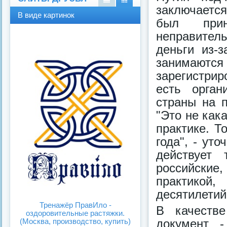
заключается
В
В
В виде картинок
виде
виде
был прин
спис
карт
неправител
ка
инок
деньги из-
занимаются
зарегистрир
есть орган
страны на п
"Это не как
практике. Т
года", - ут
действует
российски
практикой
десятилетий
Тренажёр ПравИло -
В качестве
оздоровительные растяжки.
документ -
(Москва, производство, купить)