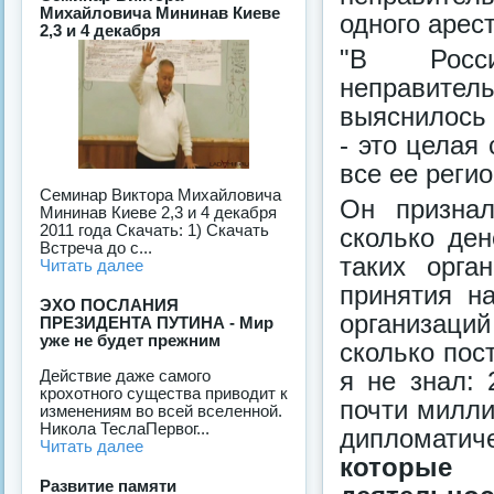
Михайловича Мининав Киеве
одного арес
2,3 и 4 декабря
"В Росс
неправител
выяснилось 
- это целая
все ее регио
Семинар Виктора Михайловича
Он признал
Мининав Киеве 2,3 и 4 декабря
2011 года Скачать: 1) Скачать
сколько ден
Встреча до с...
таких орга
Читать далее
принятия н
ЭХО ПОСЛАНИЯ
организаци
ПРЕЗИДЕНТА ПУТИНА - Мир
уже не будет прежним
сколько пос
я не знал:
Действие даже самого
крохотного существа приводит к
почти милли
изменениям во всей вселенной.
Никола ТеслаПервог...
дипломатиче
Читать далее
которые
Развитие памяти