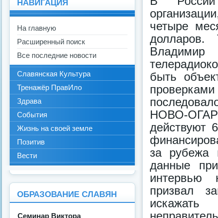
В России 
НАВИГАЦИЯ
организации
четыре мес
На главную
долларов.
Расширенный поиск
Владими
Все последние новости
телерадиок
Славянская Культура
быть объек
проверкам
Тренажёр ПравИло
последовало
Здрава
НОВО-ОГАР
События
действуют 6
Жизнь на своей земле
финансирова
Позитив
за рубежа 
Вести
данные при
интервью 
призвал з
ОБРАЗОВАНИЕ СЛАВЯН
искажать
неправител
Семинар Виктора