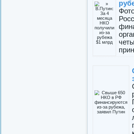
руб
Фот
Рос
фин
орг
чет
прин