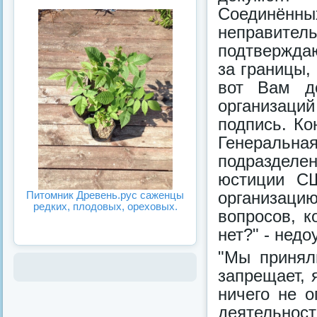
Соедин
неправите
подтверждаю
за границы,
вот Вам д
организаций
подпись. Ко
Генеральна
подразделе
юстиции СШ
организаци
Питомник Древень.рус саженцы
редких, плодовых, ореховых.
вопросов, к
нет?" - нед
"Мы принял
запрещает, 
ничего не о
деятельнос