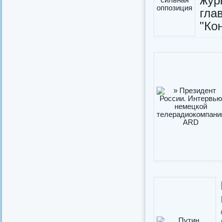
жур
гла
"Кон