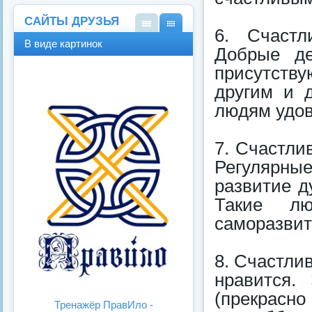
САЙТЫ ДРУЗЬЯ
6. Счастл
В
В
В виде картинок
виде
виде
Добрые де
спис
карт
присутству
ка
инок
другим и 
людям удов
7. Счастли
Регулярны
развитие д
Такие л
саморазвит
8. Счастли
нравится.
(прекрасно 
Тренажёр ПравИло -