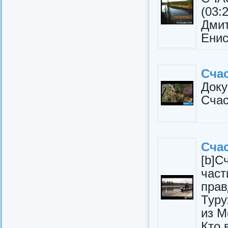
(03
Дмит
Енис
Сча
Док
Счас
Сча
[b]С
част
пра
Туру
из М
Кто 