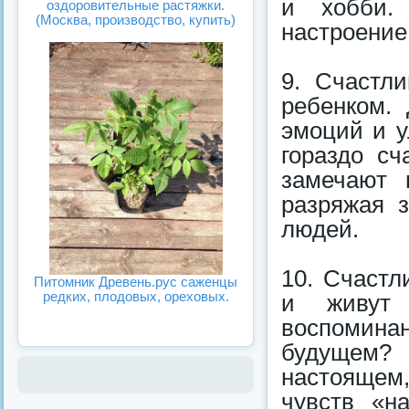
и хобби.
оздоровительные растяжки.
(Москва, производство, купить)
настроение
9. Счастл
ребенком. 
эмоций и у
гораздо сч
замечают 
разряжая 
людей.
10. Счастл
Питомник Древень.рус саженцы
редких, плодовых, ореховых.
и живут
воспомин
будущем? 
настоящем
чувств «н