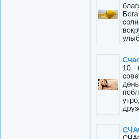
благ
Бог
солн
вокр
улыб
Сча
10 п
сове
ден
побл
утро
друзе
СЧА
СЧА