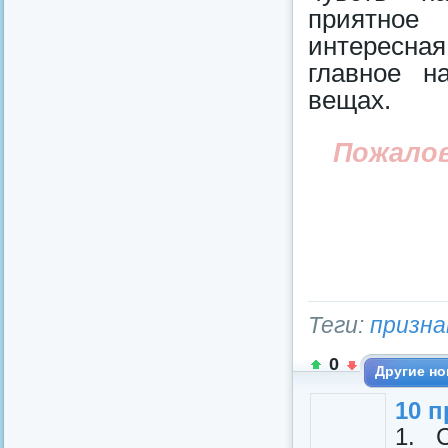
приятное 
интересна
главное н
вещах.
Пожало
Теги:
призна
0
Другие но
10 п
1. 