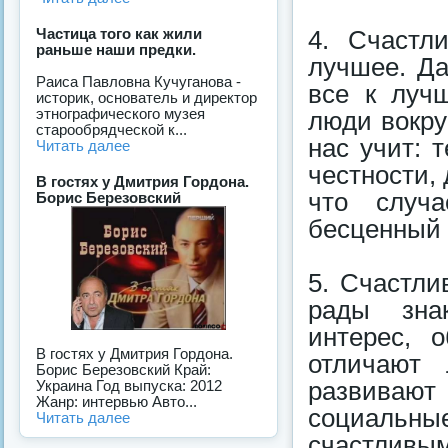
Частица того как жили
4. Счастл
раньше наши предки.
лучшее. Да
Раиса Павловна Кучуганова -
все к лучш
историк, основатель и директор
этнографического музея
люди вокру
старообрядческой к...
нас учит: 
Читать далее
честности, 
В гостях у Дмитрия Гордона.
что случ
Борис Березовский
бесценный 
5. Счастл
рады знак
интерес, 
В гостях у Дмитрия Гордона.
отличают 
Борис Березовский Край:
развивают
Украина Год выпуска: 2012
Жанр: интервью Авто...
социальные
Читать далее
счастливым