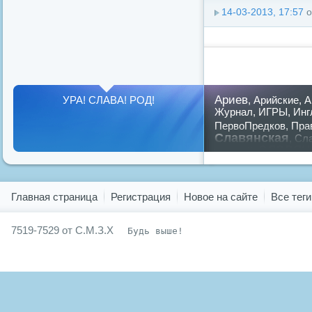
14-03-2013, 17:57
о
Ариев
УРА! СЛАВА! РОД!
,
Арийские
,
А
Журнал
,
ИГРЫ
,
Инг
ПервоПредков
,
Пра
Славянская
,
Сла
славян
русский
,
Показать все теги
Главная страница
Регистрация
Новое на сайте
Все теги
7519-7529 от С.М.З.Х
Будь выше!