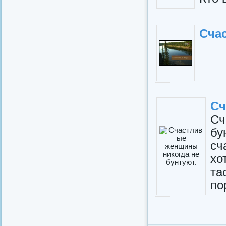
Сча
Сч
С
бу
сч
хо
та
по