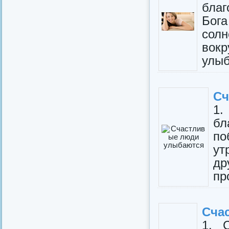
благ
Бог
солн
вокр
улыб
Сч
1.
б
по
ут
др
пр
Сча
1. 