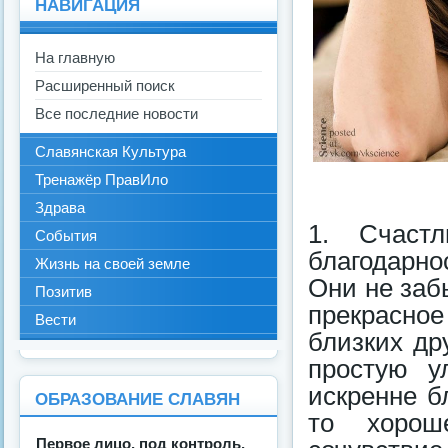
НАВИГАЦИЯ
На главную
Расширенный поиск
Все последние новости
Славянская Культура
Тренажёр ПравИло
Здрава
1. Счаст
События
благодарно
Жизнь на своей земле
Они не заб
Позитив
прекрасное
Вести
близких др
простую у
искренне б
ОБРАЗОВАНИЕ СЛАВЯН
то хороше
Первое лицо, под контроль,