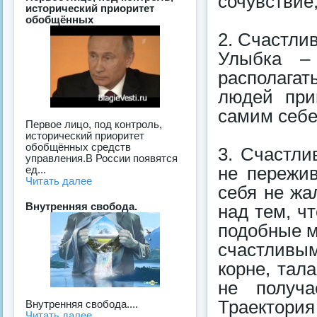
сочувствие,
исторический приоритет
обобщённых
2. Счастли
Улыбка – 
располага
людей при
самим себе
Первое лицо, под контроль,
исторический приоритет
обобщённых средств
3. Счастли
управления.В России появятся
не пережив
ед...
Читать далее
себя не жа
Внутренняя свобода.
над тем, чт
подобные 
счастливым
корне, тал
не получа
Траектория
Внутренняя свобода....
Читать далее