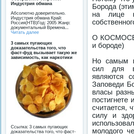
Индустрия обмана
Борода (этим
на лице к
Абсолютно доверительно.
Индустрия обмана Край:
собственног
Россия(НТВ)Год: 2005 Жанр:
документальный Времена...
Читать далее
О КОСМОСЕ 
3 самых пугающих
и бороде)
доказательства того, что
фаст-фуд вызывает такую же
зависимость, как наркотики
Но самым г
сил для в
являются с
Заповеди Бо
власы разн
постигнете 
считается, 
силу и зд
использовал
Ссылка: 3 самых пугающих
молодого ч
доказательства того, что фаст-