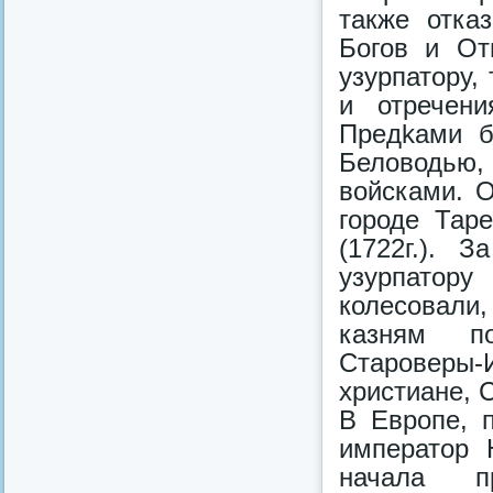
также отка
Богов и От
узурпатору,
и отречен
Пpeдkaми б
Беловодью
войсками. 
городе Тар
(1722г.). 
узурпатор
колесовали,
казням по
Староверы-
христиане, 
В Европе, 
император 
начала п