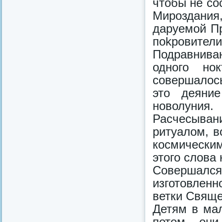
чтобы не со
Мироздани
даруемой Пр
пokpoвители
Подравнива
одного но
совершалос
это деяни
новолуния.
Расчесыва
ритуалом, в
космически
этого слова
Совершался
изготовлен
ветки Свяще
Детям в ма
потом они