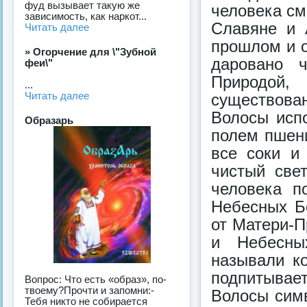
фуд вызывает такую же
человека см
зависимость, как наркот...
Славяне и 
Читать далее
прошлом и о
» Огорчение для \"Зубной
даровано 
феи\"
Природой
...
Читать далее
существова
Волосы исп
Образарь
полем пшен
все соки и
чистый све
человека п
Небесных Б
от Матери-П
и Небесны
называли ко
подпитывает
Вопрос: Что есть «образ», по-
твоему?Прочти и запомни:-
Волосы сим
Тебя никто не собирается