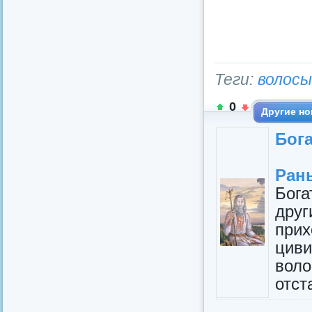
Теги:
волосы
0
Другие но
Бога
Ран
Бога
друг
при
цив
вол
отста