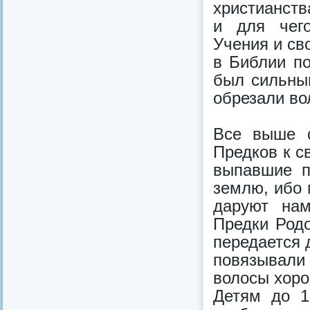
христианств
и для чего
Учения и св
в Библии по
был сильны
обрезали вол
Все выше с
Предков к с
выпавшие п
землю, ибо 
даруют нам
Предки Родо
передается 
повязывали 
волосы хоро
Детям до 1