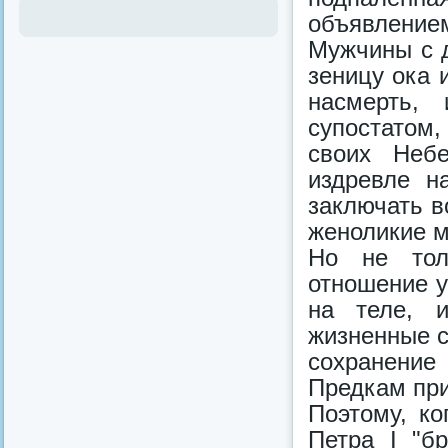
объявлением
Мужчины с 
зеницу ока 
насмерть,
супостатом
своих Неб
издревле н
заключать в
женоликие м
Но не тол
отношение у
на теле, 
жизненные с
сохранени
Предкам при
Поэтому, ко
Петра I "б