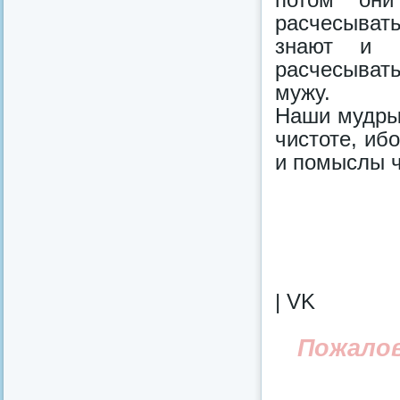
расчесывать
знают и к
расчесывать
мужу.
Наши мудрые
чистоте, ибо
и помыслы ч
| VK
Пожало