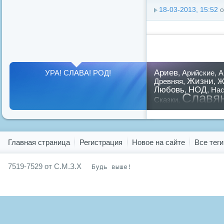
18-03-2013, 15:52
о
Ариев
УРА! СЛАВА! РОД!
,
Арийские
,
А
Жизни
Древняя
,
,
Ж
Любовь
НОД
,
,
Нас
Славя
Сказки
,
предков
,
путин
,
ру
Показать все теги
Главная страница
Регистрация
Новое на сайте
Все теги
7519-7529 от С.М.З.Х
Будь выше!