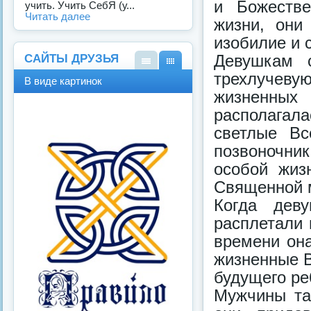
и Божестве
учить. Учить СебЯ (у...
Читать далее
жизни, они
изобилие и 
Девушкам 
САЙТЫ ДРУЗЬЯ
трехлучевую
В
В
В виде картинок
виде
виде
жизненных
спис
карт
ка
инок
располагала
светлые Bc
позвоночни
особой жиз
Священной 
Когда дев
расплетали 
времени она
жизненные B
будущего pe
Мужчины та