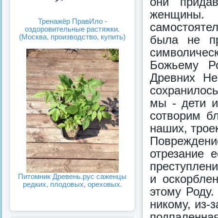
они прида
женщины. 
Тренажёр ПравИло -
самостояте
оздоровительные растяжки.
(Москва, производство, купить)
была не пр
символиче
Божьему Ро
Древних Не
сохранилось
мы - дети 
сотворим б
наших, трое
Поврежден
отрезание 
преступлени
Питомник Древень.рус саженцы
и оскорбле
редких, плодовых, ореховых.
этому Роду
никому, из-
подпаленна