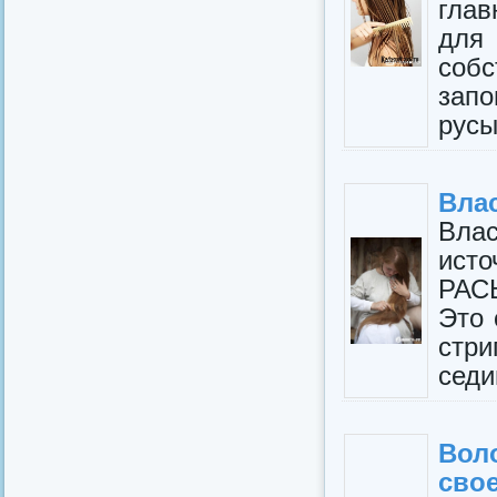
гла
для
соб
запо
русы
Вла
Вла
ист
РАС
Это 
стри
седи
Вол
сво