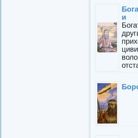
Бог
и
Бога
друг
при
цив
вол
отста
Боро