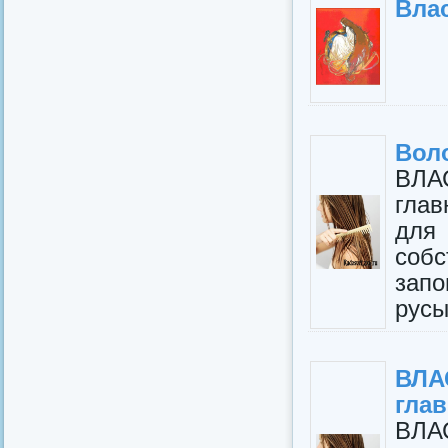
Влас
Вол
ВЛА
гла
для
соб
запо
русы
ВЛА
гла
ВЛА