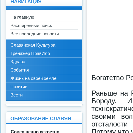
НАВИГАЦИЯ
На главную
Расширенный поиск
Все последние новости
Славянская Культура
Тренажёр ПравИло
Здрава
События
Богатство Р
Жизнь на своей земле
Позитив
Раньше на Р
Вести
Бороду. И
технократич
своими вол
ОБРАЗОВАНИЕ СЛАВЯН
отсталости
Потому что у
Совершенно секретно.