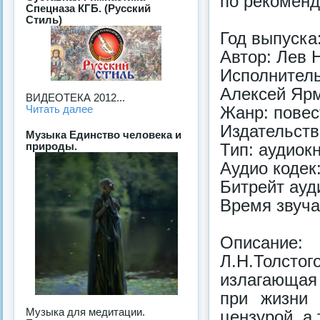
по рекомен
Спецназа КГБ. (Русский
Стиль)
Год выпуска:
Автор: Лев 
Исполнител
Алексей Яр
ВИДЕОТЕКА 2012...
Жанр: повес
Читать далее
Издательств
Музыка Единство человека и
Тип: аудиок
природы.
Аудио кодек
Битрейт ауд
Время звуча
Описание:
Л.Н.Толст
излагающая 
при жизни 
Музыка для медитации.
цензурой, а 