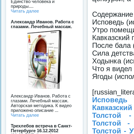
Единcтво человека и
пpироды....
Читать далее
Содержание
Исповедь (и
Александр Иванов. Работа с
глазами. Лечебный массаж.
Утро помещи
Кавказский 
После бала 
Сила детств
Ходынка (ис
Что я видел
Ягоды (испо
[russian_liter
Александр Иванов. Работа с
Исповедь (
глазами. Лечебный массаж.
Авторская методика. К видео
Кавказски
приложено описание ...
Толстой -
Читать далее
Толстой - 
Трехлебов встреча в Санкт-
Толстой - У
Петербурге 16.12.2012