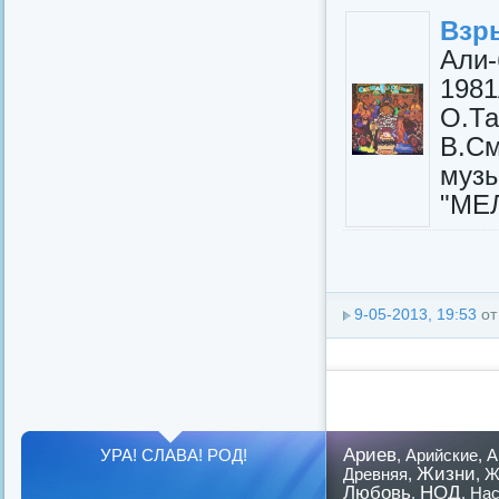
Взр
Али
1981
О.Та
В.С
муз
"МЕЛ
9-05-2013, 19:53
о
Ариев
УРА! СЛАВА! РОД!
,
Арийские
,
А
Жизни
Древняя
,
,
Ж
Любовь
НОД
,
,
Нас