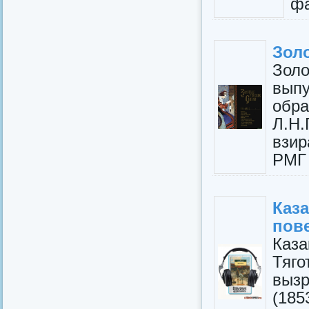
фа
Золо
Золо
вып
обр
Л.Н.
взир
РМГ 
Каз
пове
Каза
Тяг
вызр
(185