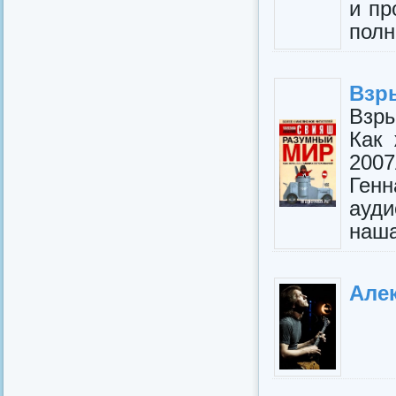
и пр
полн
Взр
Взр
Как 
200
Ген
ауди
наша
Але