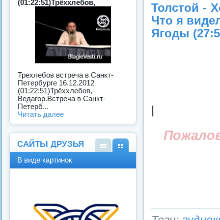
(01:22:51)Трёххлебов,
Толстой - Х
Что я видел
Ягоды (27:5
Трехлебов встреча в Санкт-
Петербурге 16.12.2012
(01:22:51)Трёххлебов,
Ведагор.Встреча в Санкт-
Петерб...
|
Читать далее
Пожало
САЙТЫ ДРУЗЬЯ
В
В
В виде картинок
виде
виде
спис
карт
ка
инок