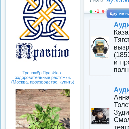
Теги:
аудиок
-1
Другие н
Ауди
Каза
Тяг
вызр
(185
и пр
полн
Тренажёр ПравИло -
оздоровительные растяжки.
(Москва, производство, купить)
Ауд
Ан
Тол
Зу
Смол
теат