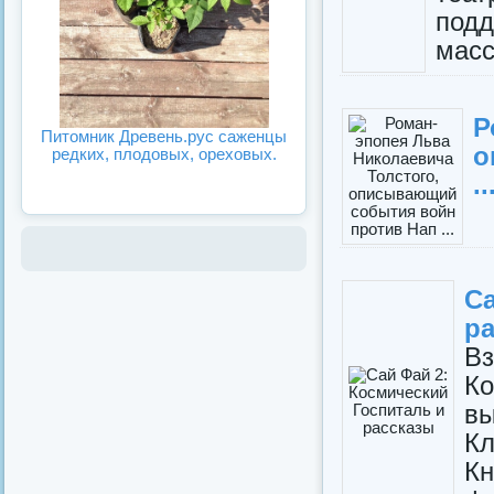
подд
массо
Р
Питомник Древень.рус саженцы
о
редких, плодовых, ореховых.
..
С
р
В
К
вы
Кл
К