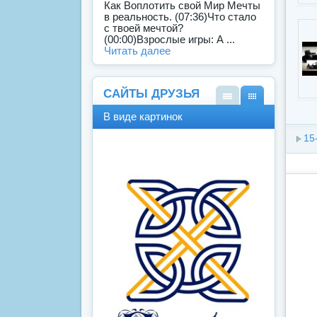
Как Воплотить свой Мир Мечты
в реальность. (07:36)Что стало
с твоей мечтой?
(00:00)Взрослые игры: А ...
Читать далее
САЙТЫ ДРУЗЬЯ
В
В
В виде картинок
виде
виде
спис
карт
15
ка
инок