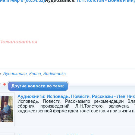
на и Мир 8 (06:54:52)
Аудиозапись:
Л.Н.Толстой - Война и Мир 
Пожаловаться
и:
Аудиокниги
,
Книга
,
Audiobooks
,
0
Другие новости по теме:
Аудиокниги: Исповедь. Повести. Рассказы - Лев Ни
Исповедь. Повести. Рассказыпо рекомендации Вл
сборник произведений Л.Н.Толстого включена 
художественной форме идеи толстовства и при жизни пи