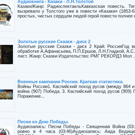
Аудиокнига - Казаки - Л.Н.Толстой
КазакиЖанр: РадиоспектакльКавказская повесть. Тя
вызревало у Толстого уже в повести «Казаки» (1853-6
простых, чистых сердцем людей герой повести полнее со
Золотые русские Сказки - диск 2
Золотые русские Сказки - диск 2 Край: РоссияГод в
обработке А.Афанасьева, П.П.Ершов, Л.Н.Гладкой, А.С
лист. Жанр: Сказки Издательство: РМГ РЕКОРДЗ Мол ..
Военные кампании России. Краткая статистика.
Войны России1. Каспийский поход русов (между 864 и 
война (907) Победа. 3. Каспийский поход русов (909) 
Поражение...
Песни ко Дню Победы.
Аудиозапись: Песни Победы - Священная Война (03:
ровно в 4 часа (03:46)Аудиозапись: Аида Ведище