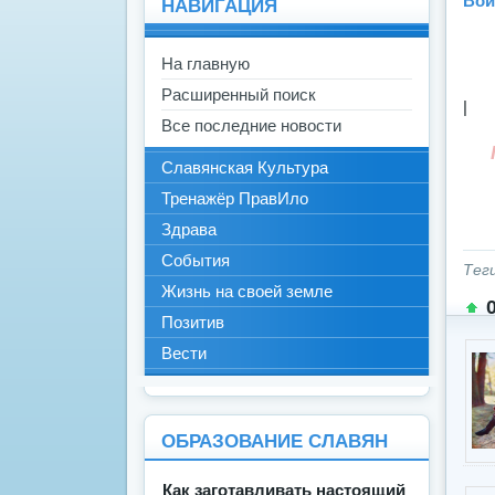
Вой
НАВИГАЦИЯ
На главную
Расширенный поиск
|
Все последние новости
Славянская Культура
Тренажёр ПравИло
Здрава
События
Тег
Жизнь на своей земле
Позитив
Вести
ОБРАЗОВАНИЕ СЛАВЯН
Как заготавливать настоящий