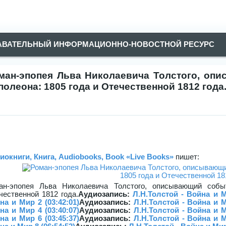
АВАТЕЛЬНЫЙ ИНФОРМАЦИОННО-НОВОСТНОЙ РЕСУРС
ман-эпопея Льва Николаевича Толстого, оп
полеона: 1805 года и Отечественной 1812 года
иокниги, Книга, Audiobooks, Book «Live Books»
пишет:
ан-эпопея Льва Николаевича Толстого, описывающий собы
чественной 1812 года.
Аудиозапись:
Л.Н.Толстой - Война и М
на и Мир 2 (03:42:01)
Аудиозапись:
Л.Н.Толстой - Война и М
на и Мир 4 (03:40:07)
Аудиозапись:
Л.Н.Толстой - Война и М
на и Мир 6 (03:45:37)
Аудиозапись:
Л.Н.Толстой - Война и М