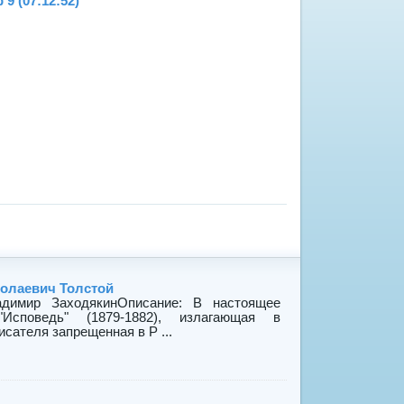
9 (07:12:52)
колаевич Толстой
адимир ЗаходякинОписание: В настоящее
"Исповедь" (1879-1882), излагающая в
сателя запрещенная в Р ...