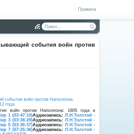
Правила
Чт
ен
ие
исывающий события войн против
R
.
S
S
тия войн против Наполеона: 1805 года и
ир 1 (03:47:10)
Аудиозапись:
Л.Н.Толстой -
ир 3 (03:36:29)
Аудиозапись:
Л.Н.Толстой -
ир 5 (03:36:37)
Аудиозапись:
Л.Н.Толстой -
ир 7 (07:25:36)
Аудиозапись:
Л.Н.Толстой -