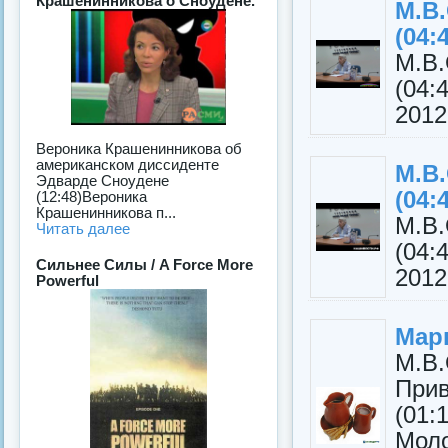
Крашенинникова о Сноудене.
М.В
(04:
М.В
(04
2012.
Вероника Крашенинникова об
американском диссиденте
М.В
Эдварде Сноудене
(04:
(12:48)Вероника
Крашенинникова п...
М.В
Читать далее
(04
Сильнее Силы / A Force More
2012
Powerful
Мар
М.В
Прив
(01:
Мол