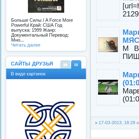
[url
2129
Больше Силы / A Force More
Powerful Край: США Год
выпуска: 1999 Жанр:
Мар
Документальный Перевод:
МЯ
Мно...
Читать далее
М В
ПИЩ
САЙТЫ ДРУЗЬЯ
В
В
Мар
В виде картинок
виде
виде
(01:
спис
карт
ка
инок
Мар
(01:0
17-03-2013, 18:29
о