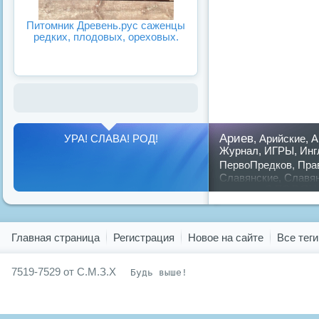
Питомник Древень.рус саженцы
редких, плодовых, ореховых.
Ариев
УРА! СЛАВА! РОД!
,
Арийские
,
А
Журнал
,
ИГРЫ
,
Инг
ПервоПредков
,
Пра
Славянские
,
Славя
славян
русский
,
Показать все теги
Главная страница
Регистрация
Новое на сайте
Все теги
7519-7529 от С.М.З.Х
Будь выше!