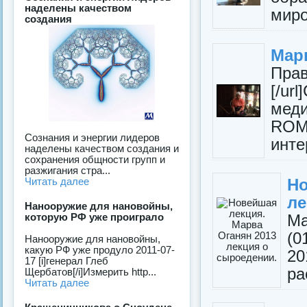
наделены качеством
миро
создания
Мар
Пра
[/ur
мед
ROM)
Сознания и энергии лидеров
инте
наделены качеством создания и
сохранения общности групп и
разжигания стра...
Н
Читать далее
ле
Нанооружие для нановойны,
Ма
которую РФ уже проиграло
(0
Нанооружие для нановойны,
какую РФ уже продуло 2011-07-
2
17 [i]генерал Глеб
ра
Щербатов[/i]Измерить http...
Читать далее