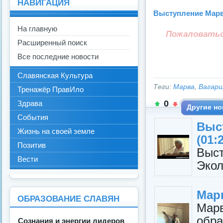
НАВИГАЦИЯ
Выступление Марвы
На главную
Пожаловать
Расширенный поиск
Все последние новости
Славянская Культура
Теги:
Марва
,
Вагарш
Тренажёр ПравИло
0
Здрава
Другие но
События
Вы
Жизнь на своей земле
(01:
Позитив
Выст
Вести
Экол
Мар
ОБРАЗОВАНИЕ СЛАВЯН
Мар
обр
Сознания и энергии лидеров