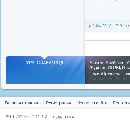
8-04-2013, 17:01
о
Ариев
УРА! СЛАВА! РОД!
,
Арийские
,
А
Журнал
,
ИГРЫ
,
Инг
ПервоПредков
,
Пра
Славянские
,
Славя
славян
русский
,
Показать все теги
Главная страница
Регистрация
Новое на сайте
Все теги
7519-7529 от С.М.З.Х
Будь выше!