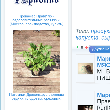
Тренажёр ПравИло -
оздоровительные растяжки.
(Москва, производство, купить)
Теги:
проду
капуста
,
сы
0
Другие но
Мар
МЯ
М В
ПИЩ
Мар
Питомник Древень.рус саженцы
редких, плодовых, ореховых.
Пра
[/ur