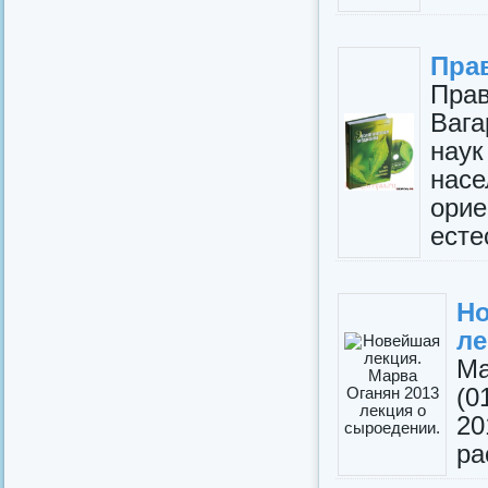
Пра
Пра
Вага
наук
нас
ори
есте
Н
ле
Ма
(0
2
ра