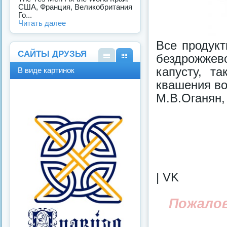
США, Франция, Великобритания
Го...
Читать далее
Все продук
САЙТЫ ДРУЗЬЯ
бездрожже
В
В
капусту, т
В виде картинок
виде
виде
квашения во
спис
карт
ка
инок
М.В.Оганян,
| VK
Пожало