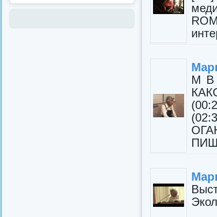
мед
ROM)
инте
Мар
М В
КА
(00
(02
О
ПИЩ
Мар
Выст
Экол