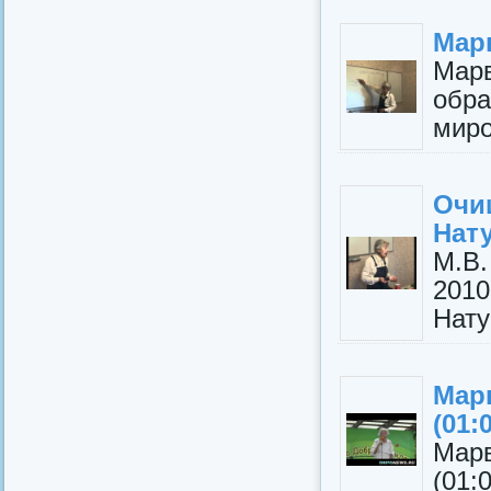
Мар
Мар
обр
миро
Оч
Нат
М.В.
201
Нату
Мар
(01:
Мар
(01:0