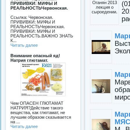
(0
ПРИВИВКИ: МИФЫ И
РЕАЛЬНОСТЬЧервонская.
2
ра
Ссылка: Червонская.
ПРИВИВКИ: МИФЫ И
РЕАЛЬНОСТЬЧервонская.
ПРИВИВКИ: МИФЫ И
Мар
РЕАЛЬНОСТЬ.ВАЖНО ЗНАТЬ
К...
Выст
Читать далее
Экол
Внимание опасный яд!
Натрия глютамат.
Мар
Мар
обр
миро
Чем ОПАСЕН ГЛЮТАМАТ
НАТРИЯ?Действие такого
вещества, как глютамат, не
Мар
лучшим образом сказывается
МЯ
на ...
Читать далее
М В