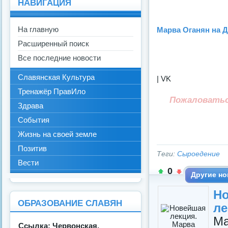
НАВИГАЦИЯ
На главную
Марва Оганян на Д
Расширенный поиск
Все последние новости
Славянская Культура
| VK
Тренажёр ПравИло
Пожаловать
Здрава
События
Жизнь на своей земле
Позитив
Теги:
Сыроедение
Вести
0
Другие но
Н
ОБРАЗОВАНИЕ СЛАВЯН
ле
Ма
Ссылка: Червонская.