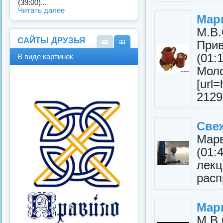
(39:00)...
Читать далее
Мар
М.В
САЙТЫ ДРУЗЬЯ
Прив
В
В
(01:
В виде картинок
виде
виде
Мол
спис
карт
ка
инок
[url
2129
Све
Мар
(01:
ле
расп
Мар
М.В