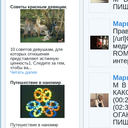
ПИЩ
Советы красным девицам.
Мар
Пра
[/ur
мед
10 советов девушкам, для
ROM)
которых отношения
представляют истинную
инте
ценность1. Следите за тем,
чтобы ва...
Читать далее
Мар
Путешествие в наномир
М В
КА
(00
(02
О
ПИЩ
Путешествие в наномир