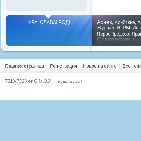
Ариев
УРА! СЛАВА! РОД!
,
Арийские
,
А
Журнал
,
ИГРЫ
,
Инг
ПервоПредков
,
Пра
Славянская
,
Сла
славян
русский
,
Показать все теги
Главная страница
Регистрация
Новое на сайте
Все теги
7519-7529 от С.М.З.Х
Будь выше!