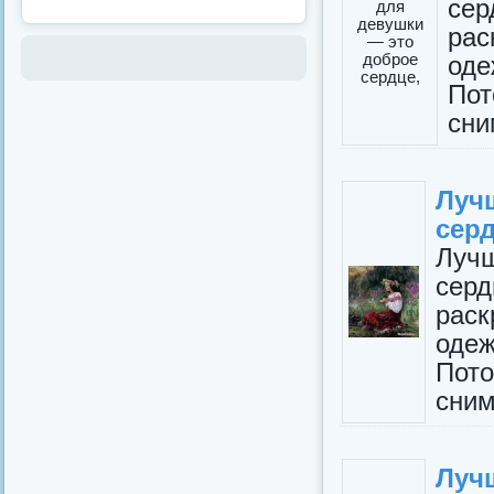
сер
рас
од
По
сни
Луч
серд
Луч
сер
рас
оде
Пот
сним
Луч