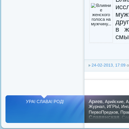
исс
муж
дру
в ж
смыс
24-02-2013, 17:09
о
Ариев
УРА! СЛАВА! РОД!
,
Арийские
,
А
Журнал
,
ИГРЫ
,
Инг
ПервоПредков
,
Пра
Славянская
,
Сла
славян
русский
,