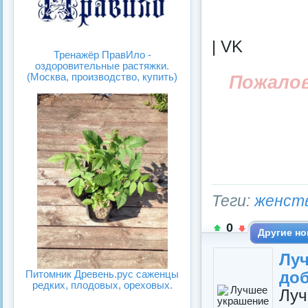
| VK
Тренажёр ПравИло -
оздоровительные растяжки.
(Москва, производство, купить)
Пожало
Теги:
женст
0
Другие но
Лу
Питомник Древень.рус саженцы
доб
редких, плодовых, ореховых.
Луч