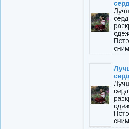
серд
Луч
сер
рас
оде
Пот
сним
Луч
серд
Луч
сер
рас
оде
Пот
сним