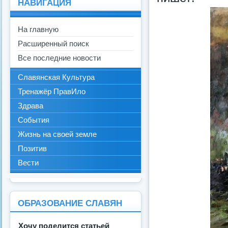
НАВИГАЦИЯ
На главную
Расширенный поиск
Все последние новости
Славянская Культура
Тренажёр ПравИло
Здрава
События
Жизнь на своей земле
Позитив
Вести
ОБРАЗОВАНИЕ СЛАВЯН
Хочу поделится статьей