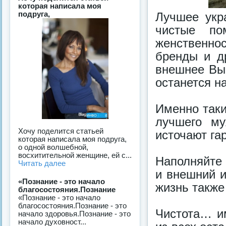
которая написала моя
подруга,
Лучшее укр
чистые по
женственно
бренды и д
внешнее Вы 
останется н
Именно таки
лучшего му
Хочу поделится статьей
источают га
которая написала моя подруга,
о одной волшебной,
восхитительной женщине, ей с...
Наполняйте 
Читать далее
и внешний и
«Познание - это начало
жизнь также
благосостояния.Познание
«Познание - это начало
благосостояния.Познание - это
Чистота… и
начало здоровья.Познание - это
начало духовност...