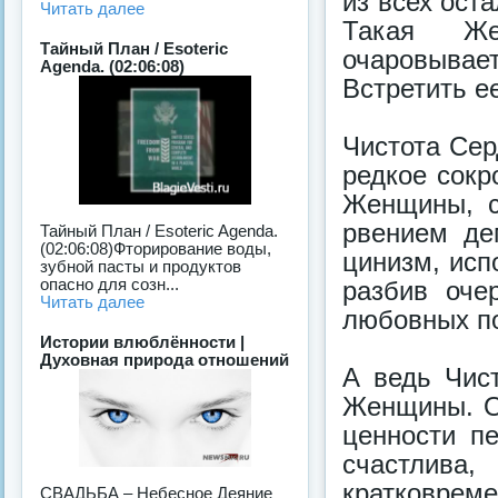
из всех ост
Читать далее
Такая Же
Тайный План / Esoteric
очаровыва
Agenda. (02:06:08)
Встретить е
Чистота Сер
редкое сокр
Женщины, с
рвением де
Тайный План / Esoteric Agenda.
(02:06:08)Фторирование воды,
цинизм, исп
зубной пасты и продуктов
опасно для созн...
разбив оче
Читать далее
любовных п
Истории влюблённости |
Духовная природа отношений
А ведь Чис
Женщины. О
ценности п
счастлив
кратковрем
СВАДЬБА – Небесное Деяние