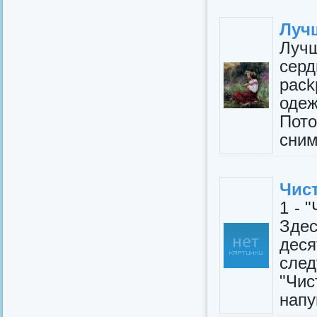
Луч
Луч
сер
раc
оде
Пот
сним
Чис
1 - 
Зде
дес
след
"Чис
напу