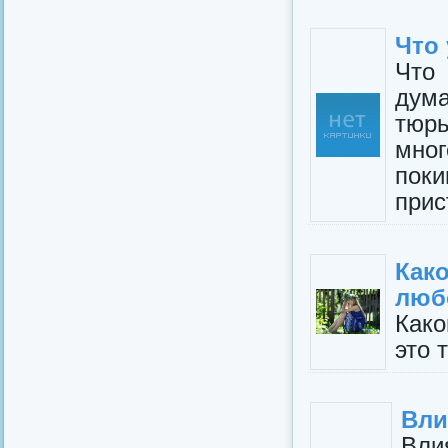
Что 
Что
дум
тюр
мно
поки
прис
Как
люб
Како
это 
Вли
Вли