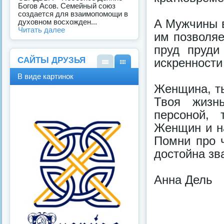
Богов Асов. Семейный союз
создается для взаимопомощи в
А Мужчины в
духовном восхожден...
Читать далее
им позволяе
пруд пруди
САЙТЫ ДРУЗЬЯ
искренности
В
В
В виде картинок
виде
виде
Женщина, ты
спис
карт
ка
инок
Твоя жизнь
персоной,
Женщин и на
Помни про ч
достойна з
Анна Дель