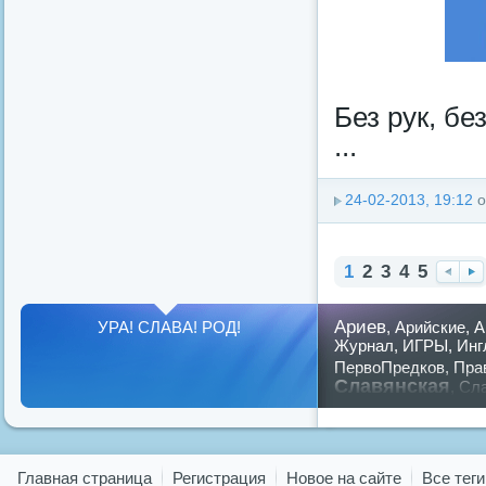
Без рук, бе
...
24-02-2013, 19:12
о
1
2
3
4
5
На
Вп
за
ер
Ариев
УРА! СЛАВА! РОД!
,
Арийские
,
А
д
ед
Журнал
,
ИГРЫ
,
Инг
ПервоПредков
,
Пра
Славянская
,
Сла
предков
,
путин
,
ру
Показать все теги
Главная страница
Регистрация
Новое на сайте
Все теги