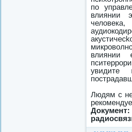
по управл
влиянии э
человек
аудиокоди
акустичеck
микровoлн
влиянии 
пситеррори
увидите 
пострадавш
Людям с не
рeкомендуе
Документ
радиосвязь