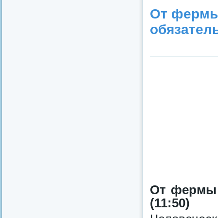
От фермы
обязател
От фермы к
(11:50)