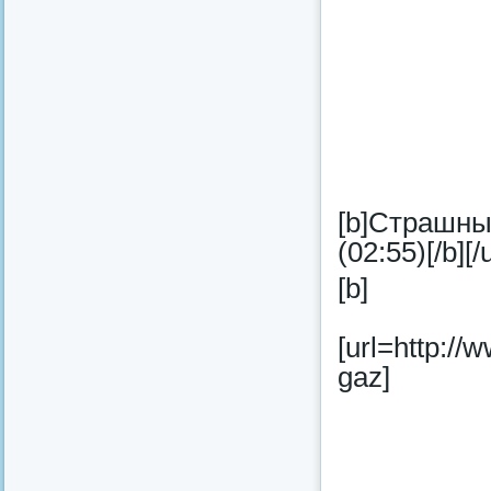
[b]Страшны
(02:55)[/b][/u
[b]
[url=http://
gaz]