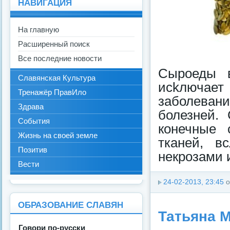
НАВИГАЦИЯ
На главную
Расширенный поиск
Все последние новости
Сыроеды в
Славянская Культура
иckлюча
Тренажёр ПравИло
заболевани
Здрава
болезней.
События
конечные 
Жизнь на своей земле
тканей, в
Позитив
некрозами 
Вести
24-02-2013, 23:45
о
ОБРАЗОВАНИЕ СЛАВЯН
Татьяна М
Говори по-русски