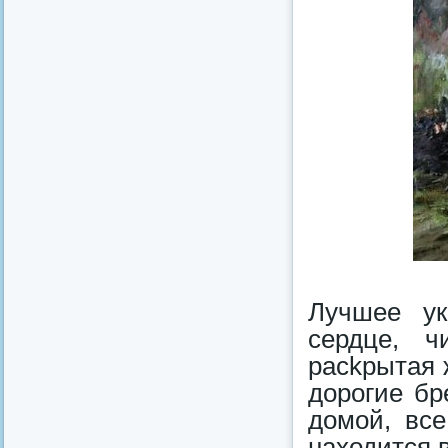
Лучшее у
сердце, ч
раckрытая 
дорогие бр
домой, все
находится в