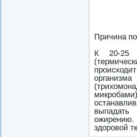
Причина по
К 20-25 
(термичес
происходи
организма
(трихомо
микроба
останавлив
выпадать
ожирению. 
здоровой т