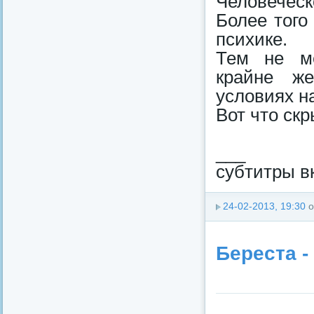
Человеческ
Более того
психике.
Тем не ме
крайне же
условиях н
Вот что ск
___
субтитры в
24-02-2013, 19:30
о
Береста -