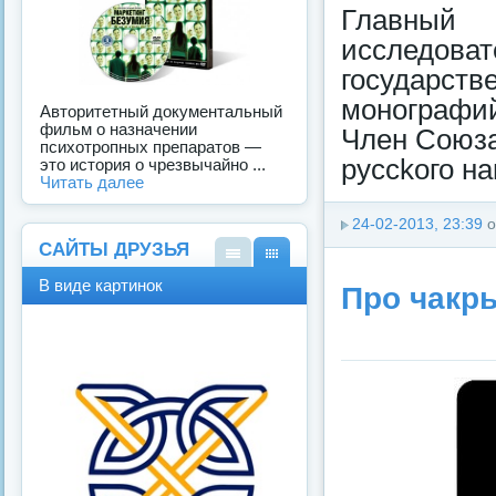
Главный
исследоват
госудapст
монoграфи
Авторитетный документальный
фильм о назначении
Член Союза
психотропных препаратов —
русckого н
это история о чрезвычайно ...
Читать далее
24-02-2013, 23:39
о
САЙТЫ ДРУЗЬЯ
В
В
В виде картинок
Про чакры
виде
виде
спис
карт
ка
инок