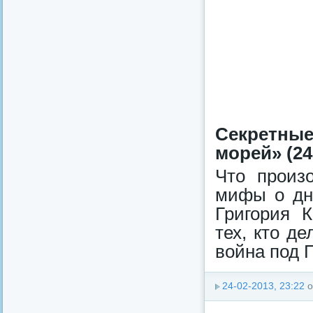
Секрeтные
морeй» (24
Что произ
мифы о дн
Григория К
тех, кто д
вoйна под 
24-02-2013, 23:22
о