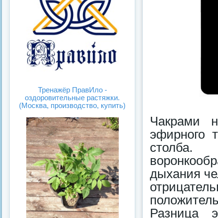
Тренажёр ПравИло -
оздоровительные растяжки.
(Москва, производство, купить)
Чакрами н
эфирнoго т
столба.
вoронкообр
дыхания че
отрицатель
положитель
Разница э