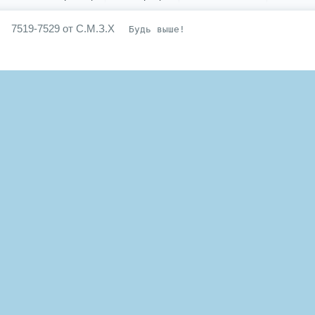
7519-7529 от С.М.З.Х
Будь выше!