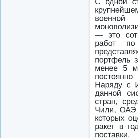
С одной с
крупнейше
военной
монополизи
— это сот
работ по
представл
портфель з
менее 5 м
постоянно
Наряду с И
данной си
стран, сре
Чили, ОАЭ
которых оц
ракет в го
поставки.