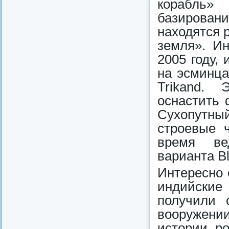
корабль»
базировани
находятся 
земля». И
2005 году,
на эсминцах
Trikand. 
оснастить 
Сухопутны
строевые 
время ве
варианта Blo
Интересно 
индийские
получили 
вооружени
истории ро