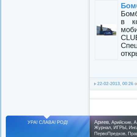
Бом
Бомб
в к
моб
CLU
Спе
откр
22-02-2013, 00:26
о
Ариев
УРА! СЛАВА! РОД!
,
Арийские
,
А
Журнал
,
ИГРЫ
,
Инг
ПервоПредков
,
Пра