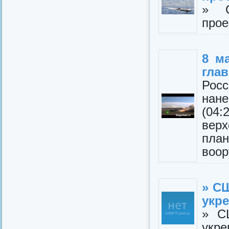
» С
прое
8 м
гла
Рос
нан
(04:
вер
пла
воор
» С
укр
» С
укре