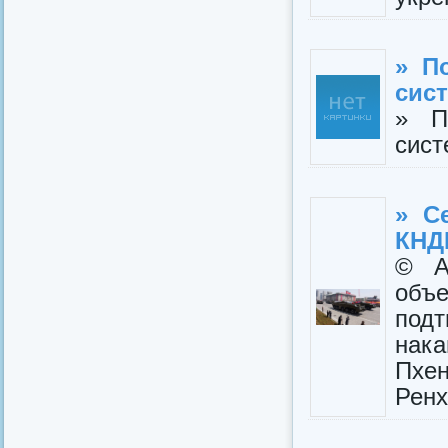
» П
сис
» П
сис
» С
КНД
© A
объ
подт
нак
Пхе
Ренх