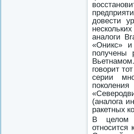
восстано
предприят
довести у
нескольких
аналоги B
«Оникс» и
получены 
Вьетнамом
говорит то
серии мно
поколения
«Северодви
(аналога и
ракетных к
В целом р
относится 