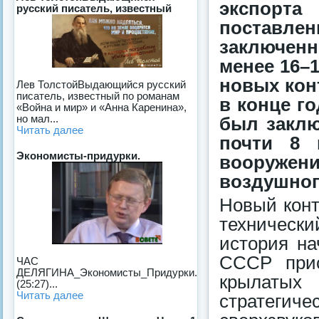
экспорт
русский писатель, известный
поставлен
заключенн
менее 16–
новых кон
Лев ТолстойВыдающийся русский
писатель, известный по романам
в конце г
«Война и мир» и «Анна Каренина»,
но мал...
был заклю
Читать далее
почти 8 
Экономисты-придурки.
вооружени
воздушног
Новый конт
техническ
история на
СССР прис
ЧАС
ДЕЛЯГИНА_Экономисты_Придурки.
крылатых 
(25:27)...
Читать далее
стратегиче