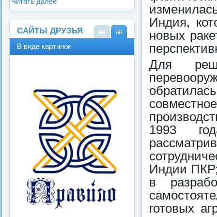
Читать далее
изменилась
Индия, кот
САЙТЫ ДРУЗЬЯ
новых раке
В
В
перспектив
В виде картинок
виде
виде
спис
карт
Для реш
ка
инок
перевоору
обратилас
совместн
производст
1993 год
рассматри
сотрудниче
Индии ПКР;
в разрабо
самостоят
готовых аг