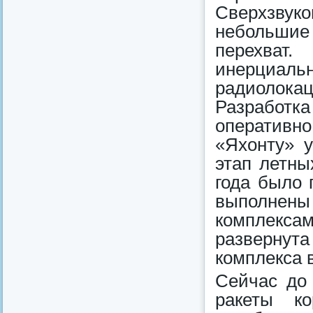
Сверхзвук
небольшие
перехват
инерциа
радиолок
Разработк
оперативн
«Яхонту» 
этап летны
года было 
выполнен
комплекса
развернута
комплекса 
Сейчас до 
ракеты ко