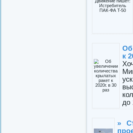
Об
к 2
Хо
Ми
ус
вы
кол
до 
» С
про