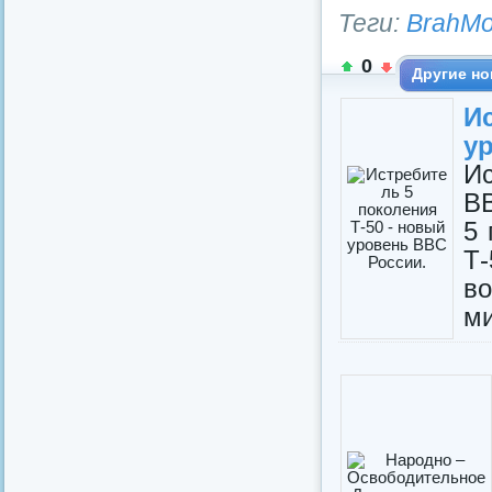
Теги:
BrahMo
0
Другие но
И
у
Ис
ВВ
5 
Т-
в
ми