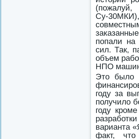
(пожалуй
Су-30МКИ),
совместн
заказанные
попали на
сил. Так, 
объем рабо
НПО машин
Это было 
финансиров
году за в
получило б
году кром
разработк
варианта «
факт, чт