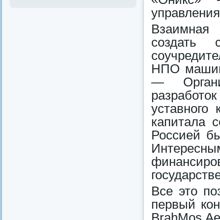
управления
Взаимная 
создать 
соучредит
НПО машино
— Органи
разработо
уставного 
капитала с
Россией бы
Интерес
финансиро
государств
Все это по
первый ко
BrahMos Ae