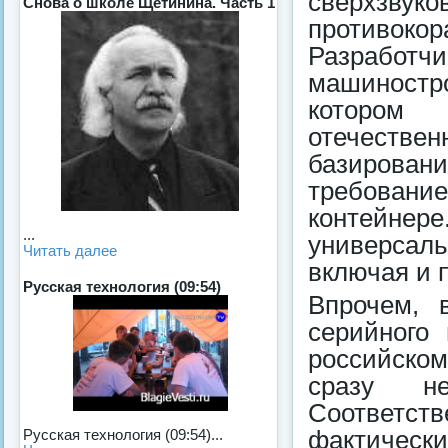
сверхзв
Снова о школе Щетинина. Часть 1
противоко
Разрабо
машиностро
котором
отечест
базирован
требование
контейне
...
универсал
Читать далее
включая и 
Русская технология (09:54)
Впрочем, 
серийного 
российско
сразу не
Соответс
фактическ
Русская технология (09:54)...