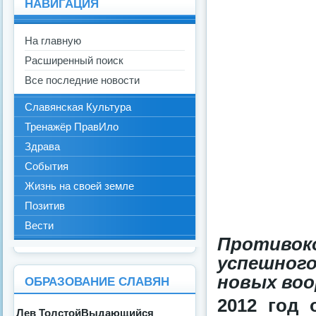
НАВИГАЦИЯ
На главную
Расширенный поиск
Все последние новости
Славянская Культура
Тренажёр ПравИло
Здрава
События
Жизнь на своей земле
Позитив
Вести
Противоко
успешного
новых воо
ОБРАЗОВАНИЕ СЛАВЯН
2012 год 
Лев ТолстойВыдающийся