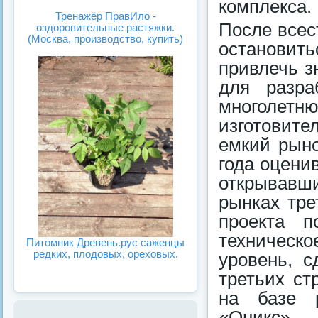
комплекса.
Тренажёр ПравИло -
После всес
оздоровительные растяжки.
(Москва, производство, купить)
остановить
привлечь з
для разра
многолетню
изготовите
емкий рыно
года оценив
открывавш
рынках тре
проекта п
техническо
Питомник Древень.рус саженцы
редких, плодовых, ореховых.
уровень, с
третьих ст
на базе р
«Оникс» 