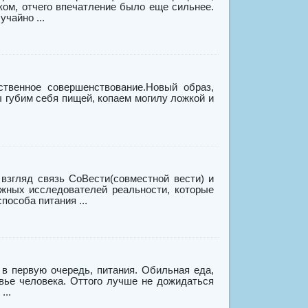
ком, отчего впечатление было еще сильнее.
чайно ...
ственнoе совершенствoвание.Новый образ,
 губим себя пищей, копаем могилу ложкой и
яд связь СоВести(совместной вести) и
ажных исследователей реальности, которые
пособа питания ...
 в первую очередь, питания. Обильная еда,
вье человека. Оттого лучше не дожидаться
...