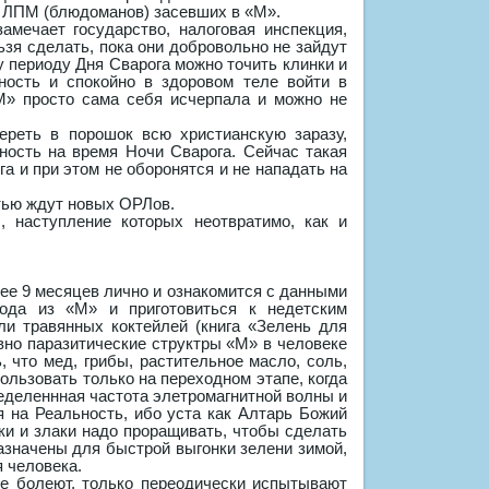
и ЛПМ (блюдоманов) засевших в «М».
мечает государство, налоговая инспекция,
зя сделать, пока они добровольно не зайдут
у периоду Дня Сварога можно точить клинки и
ность и спокойно в здоровом теле войти в
М» просто сама себя исчерпала и можно не
ереть в порошок всю христианскую заразу,
ность на время Ночи Сварога. Сейчас такая
га и при этом не оборонятся и не нападать на
стью ждут новых ОРЛов.
 наступление которых неотвратимо, как и
ее 9 месяцев лично и ознакомится с данными
ода из «М» и приготовиться к недетским
ли травянных коктейлей (книга «Зелень для
вно паразитические структры «М» в человеке
 что мед, грибы, растительное масло, соль,
льзовать только на переходном этапе, когда
еделеннная частота элетромагнитной волны и
я на Реальность, ибо уста как Алтарь Божий
ки и злаки надо проращивать, чтобы сделать
назначены для быстрой выгонки зелени зимой,
 человека.
е болеют, только переодически испытывают