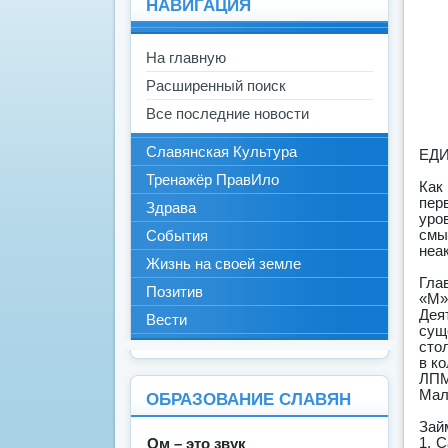
НАВИГАЦИЯ
На главную
Расширенный поиск
Все последние новости
Славянская Культура
ЕД
Тренажёр ПравИло
Как
пер
Здрава
уро
смы
События
неа
Жизнь на своей земле
Гла
Позитив
«М»
Дея
Вести
сущ
сто
в к
ЛПМ
Мал
ОБРАЗОВАНИЕ СЛАВЯН
Зай
1. 
Ом – это звук