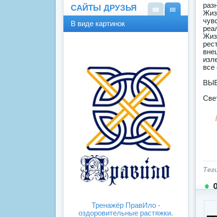
раз
САЙТЫ ДРУЗЬЯ
Жиз
В
В
чув
В виде картинок
виде
виде
реа
Жиз
спис
карт
рес
ка
инок
вне
изл
все
ВЫБ
Све
Тег
Тренажёр ПравИло -
оздоровительные растяжки.