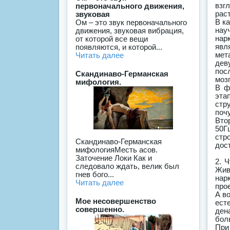
взг
первоначального движения,
раст
звуковая
В к
Ом – это звук первоначального
нау
движения, звуковая вибрация,
нар
от которой все вещи
явл
появляются, и которой...
мет
Читать далее
дев
пос
Скандинаво-Германская
мозг
мифология.
В ф
эта
стр
поч
Вто
50Г
стр
Скандинаво-Германская
дос
мифологияМесть асов.
Заточение Локи Как и
2. 
следовало ждать, велик был
Жив
гнев бого...
нар
Читать далее
прое
А в
Мое несовершенство
ест
совершенно.
ден
бол
При