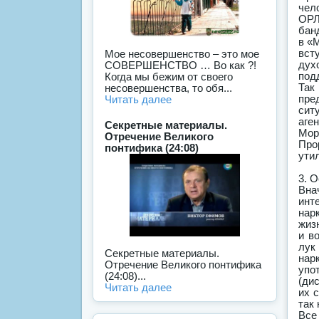
чел
ОРЛ
бан
в «
вст
Мое несовершенство – это мое
дух
СОВЕРШЕНСТВО … Во как ?!
под
Когда мы бежим от своего
Так
несовершенства, то обя...
пре
Читать далее
сит
аге
Секретные материалы.
Мор
Отречение Великого
Про
понтифика (24:08)
ути
3. 
Вна
инт
нар
жиз
и в
лук
Секретные материалы.
нар
Отречение Великого понтифика
упо
(24:08)...
(ди
Читать далее
их 
так
Все