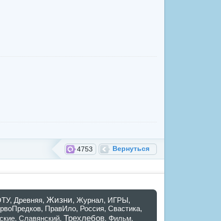
Вернуться
4753
Жизни
ОТУ
,
Древняя
,
,
Журнал
,
ИГРЫ
,
рвоПредков
,
ПравИло
,
Россия
,
Свастика
,
Трехлебов
ские
,
Славянский
,
,
Фильм
,