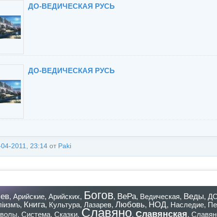
ДО-ВЕДИЧЕСКАЯ РУСЬ
ДО-ВЕДИЧЕСКАЯ РУСЬ
-04-2011, 23:14
от
Paki
Богов
ев
ВеРа
Веды
,
Арийские
,
Арийских
,
,
,
Ведическая
,
,
Д
Книга
Любовь
НОД
лiизмъ
,
,
Культура
,
Лазарев
,
,
,
Наследие
,
Пе
Славяно
Славянская
волы
,
Система
,
Сказки
,
,
,
Славян