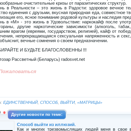
нообразные очистительные кризы от паразитических структур.
нь в Реальности – это жизнь в Радости: здоровое вечное тел
ство единения с друзьми, вкусная природная еда, совместное тв
лизация его, ясное понимание родовой культуры и наследия пре
нь в «М» - это жизнь в Удовольствие: наркокайф после употр
тораны, другие наркотические зависимости (алкоголь, табак
шним врагом (евреями, государством, религией), кайф от побед
ечения, непрекращающаяся сексуальная напряженность и секс,
 объяснит, вечные сомнения о своем предназначении.
ИРАЙТЕ И БУДЬТЕ БЛАГОСЛОВЕННЫ !!!
тозар Рассветный (Беларусь) radosvet.net
Пожаловаться
и:
ЕДИНСТВЕННЫЙ
,
СПОСОБ
,
ВЫЙТИ
,
«МАТРИЦЫ»
0
Другие новости по теме:
Способ выйти из иллюзий.
Как и многих трезвомыслящих людей меня в свое 