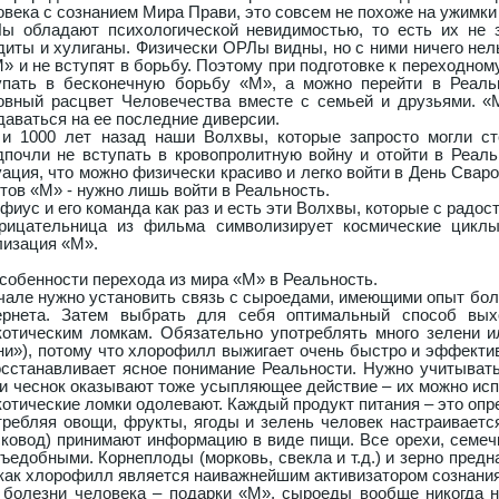
овека с сознанием Мира Прави, это совсем не похоже на ужимк
ы обладают психологической невидимостью, то есть их не за
диты и хулиганы. Физически ОРЛы видны, но с ними ничего нель
М» и не вступят в борьбу. Поэтому при подготовке к переходном
упать в бесконечную борьбу «М», а можно перейти в Реаль
овный расцвет Человечества вместе с семьей и друзьями. «
даваться на ее последние диверсии.
 и 1000 лет назад наши Волхвы, которые запросто могли ст
дпочли не вступать в кровопролитную войну и отойти в Реаль
уация, что можно физически красиво и легко войти в День Сваро
нтов «М» - нужно лишь войти в Реальность.
фиус и его команда как раз и есть эти Волхвы, которые с радо
рицательница из фильма символизирует космические циклы,
лизация «М».
Особенности перехода из мира «М» в Реальность.
чале нужно установить связь с сыроедами, имеющими опыт бол
ернета. Затем выбрать для себя оптимальный способ вых
котическим ломкам. Обязательно употреблять много зелени и
ни»), потому что хлорофилл выжигает очень быстро и эффекти
осстанавливает ясное понимание Реальности. Нужно учитывать,
 и чеснок оказывают тоже усыпляющее действие – их можно испо
котические ломки одолевают. Каждый продукт питания – это опр
требляя овощи, фрукты, ягоды и зелень человек настраиваетс
сковод) принимают информацию в виде пищи. Все орехи, семеч
съедобными. Корнеплоды (морковь, свекла и т.д.) и зерно пред
 как хлорофилл является наиважнейшим активизатором сознания
 болезни человека – подарки «М», сыроеды вообще никогда н