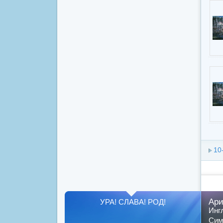
10
Ари
УРА! СЛАВА! РОД!
Инг
Сим