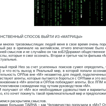
ИНСТВЕННЫЙ СПОСОБ ВЫЙТИ ИЗ «МАТРИЦЫ»
 и многих трезвомыслящих людей меня в свое время очень пор
вый раз в оригинале на английском, отчего впечатление было
вней смыслов и не случайно он так взБУДоражил общественное с
слы, которые я смог осознать. Вторая и третья части фильма «
ктуальные.
вный герой Нео за счет усиленных поисков сумел определить, 
) и что есть выход в Реальный мир, в которой попали осозна
тельность ОРЛов вне «М» незаметна для людей, подключенных
ествуют агенты, которые пытаются бороться с ОРЛами и это в
лкновении в «М» агентов и ОРЛов побеждают агенты. Все ЛПМ 
оллективном сновидении под чутким руководством «М».
 получают от «М» все необходимые удовольствия и варианты и
о, кто хочет покинуть такой привлекательный мир и предположи
мемся раскрытием смыслов.
Самая большая ТАЙНА – как Человечество погрузили в «М»? О