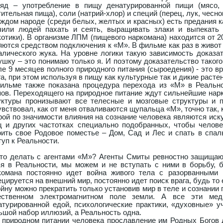
ляд – употребление в пищу денатурированной пищи (мясо, 
ительная пища), соли (натрий-хлор) и специй (перец, лук, чеснок
аждом народе (среди белых, желтых и красных) есть предания к
чили людей пахать и сеять, выращивать злаки и выпекать
котики). В организме ЛПМ (пищевого наркомана) находится от 2
яются средством подключения к «М». В фильме как раз в живот 
алического жука. На уровне логики такую зависимость доказа
ушку – это понимаю только я. И поэтому доказательство таког
ле 9 месяцев полного природного питания (сыроедения) - это в
а, при этом используя в пищу как культурные так и дикие расте
ильме также показана процедура перехода из «М» в Реальн
пов. Переходящего на природное питание ждут сильнейшие нарк
уктуры пронизывают все телесные и мозговые структуры и п
увствовал, как от меня отваливаются щупальца «М», точно так, 
рой по значимости влияния на сознание человека являются иск
ц и других частотках специально подобранных, чтобы челов
оить свое Родовое поместье – Дом, Сад и Лес и спать в спал
туп к Реальности.
Что делать с агентами «М»? Агенты Смиты ревностно защищаю
я в Реальности, мы можем и не вступать с ними в борьбу, б
комана постоянно идет война живого тела с разорванными 
цируется на внешний мир, постоянно идет поиск врага, будь то е
ойну можно прекратить только установив мир в теле и сознании
ественном электромагнитном поле земли. А все эти мед
атурированной едой, психологические практики, «духовные» у
ьшой набор иллюзий, а Реальность одна.
 природном питании человека прославление им Родных Богов 