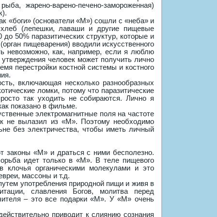
рыба, жарено-варено-печено-замороженная)
).
ак «боги» (основатели «М») сошли с «неба» и
 хлеб (лепешки, лаваши и другие пищевые
0 до 50% паразитических структур, которые и
(орган пищеварения) вводили искусственного
ть невозможно, как, например, если я люблю
о утверждения человек может получить лично
ремя перестройки костной системы и костного
ния.
ость, включающая несколько разнообразных
отические ломки, потому что паразитические
росто так уходить не собираются. Лично я
как показано в фильме.
уственные электромагнитные поля на частоте
ек не вылазил из «М». Поэтому необходимо
ьне без электричества, чтобы иметь личный
т законы «М» и драться с ними бесполезно.
орьба идет только в «М». В теле пищевого
в клочья органическими молекулами и это
вреи, массоны и т.д.
 путем употребления природной пищи и живя в
итации, славления Богов, молитва перед
чителя – это все подарки «М». У «М» очень
действительно приводит к слиянию сознания