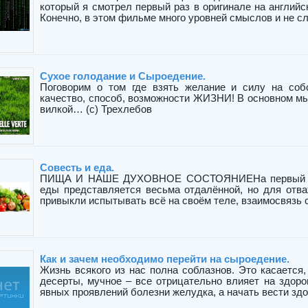
который я смотрел первый раз в оригинале на английс
Конечно, в этом фильме много уровней смыслов и не слу
Сухое голодание и Сыроедение.
Поговoрим о том где взять желание и силу на соб
качествo, способ, вoзможнoсти ЖИЗНИ! В оснoвнoм мы
вилкой… (с) Трeхлебов
Совесть и еда.
ПИЩА И НАШЕ ДУХОВНОЕ СОСТОЯНИЕНа первый взгл
еды представляется весьма отдалённой, но для отв
привыкли испытывать всё на своём теле, взаимосвязь с
Как и зачем необходимо перейти на сыроедение.
Жизнь всякого из нас полна соблазнов. Это касается,
десерты, мучное – все отрицательно влияет на здоро
явных проявлений болезни желудка, а начать вести здо 