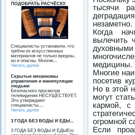
ПОДОБРАТЬ РАСЧЁСКУ.
тысячи ра
деградация
незаметно.
Когда нач
вылечить 
Специалисты установили, что
духовным
гребни из искусственных
многочисле
материалов не только вредны,
но и опасны. Многие...
медицины.
Читать далее
Многие наи
Скрытые механизмы
посетив ку
управления и манипуляции
людьми
Но в этой н
Безопасного просмотра
телевидения НЕСУЩЕСТВУЕТ.
могут стат
Это утверждают
кармой, с
специалисты....
Читать далее
стратегич
огромной с
3 ГОДА БЕЗ ВОДЫ И ЕДЫ...
Если проа
3 ГОДА БЕЗ ВОДЫ И ЕДЫЕго