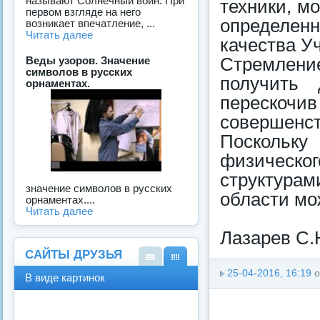
называют Солнечный воин. При
техники, мо
первом взгляде на него
определенн
возникает впечатление, ...
Читать далее
качества У
Веды узоров. Значение
Стремлен
символов в русских
получить 
орнаментах.
перескочив
совершенс
Поскольку 
физическ
структура
значение символов в русских
области мо
орнаментах....
Читать далее
Лазарев С.Н
САЙТЫ ДРУЗЬЯ
В
В
25-04-2016, 16:19
о
В виде картинок
виде
виде
спис
карт
ка
инок