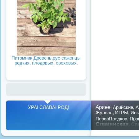
Питомник Древень.рус саженцы
редких, плодовых, ореховых.
Ариев
УРА! СЛАВА! РОД!
,
Арийские
,
А
Журнал
,
ИГРЫ
,
Инг
ПервоПредков
,
Пра
Славянская
,
Сла
славян
русский
,