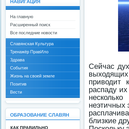
НАВИГАЦИЯ
На главную
Расширенный поиск
Все последние новости
Славянская Культура
Тренажёр ПравИло
Здрава
Сейчас дух
События
выходящи
Жизнь на своей земле
приводит 
Позитив
распаду их
Вести
несколько
неэтичных 
расплачив
ОБРАЗОВАНИЕ СЛАВЯН
близкие дру
Поскольку 
КАК ПРАВИЛЬНО