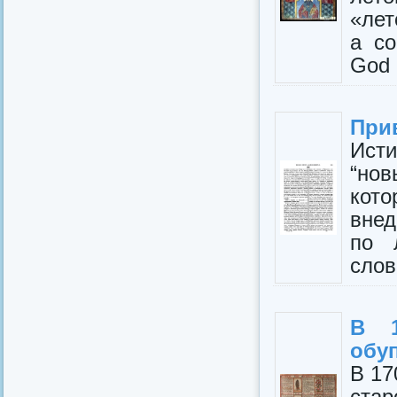
«лет
а со
God 
Прив
Исти
“нo
кот
внед
по 
слова
В 1
обу
В 17
стар