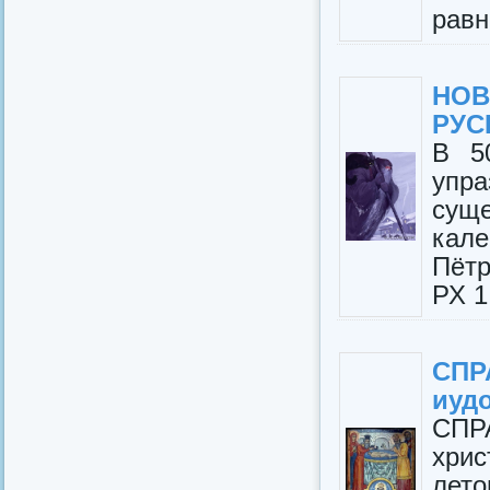
равн
НОВ
РУС
В 5
уп
суще
кале
Пётр
РХ 1
СПР
иудо
СПРА
хри
лето