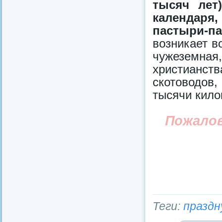
тысяч лет
календаря
пастыри-па
возникает в
чужеземн
христианст
скотоводов
тысячи кило
Пожало
Теги:
праздн