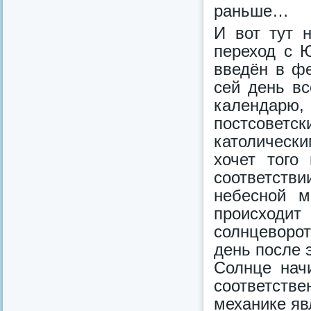
раньше…
И вот тут 
переход с 
введён в ф
сей день в
календарю
постсовет
католическ
хочет того
соответстви
небесной м
происходит
солнцеворо
день после 
Солнце нач
соответст
механике яв