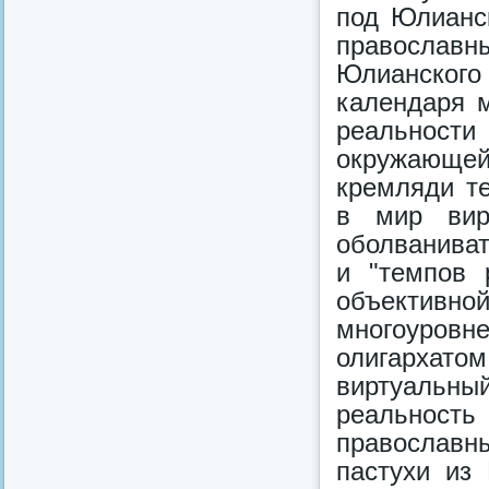
под Юлианс
православн
Юлианского
календаря 
реальност
окружающей
кремляди т
в мир вирт
оболваниват
и "темпов 
объективн
многоуровн
олигархат
виртуальны
реальност
православ
пастухи из 