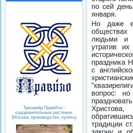
спис
карт
по сей день
ка
инок
января.
Но даже е
обществах 
людьми и 
утратив их
историче
праздника Н
с английско
христианс
"квазирели
вопрос: но
празднова
Христова,
Тренажёр ПравИло -
оздоровительные растяжки.
обративши
(Москва, производство, купить)
традиции ст
закону и о