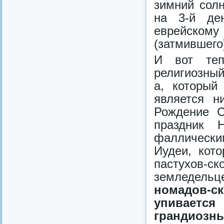
зимний солн
на 3-й де
еврейско
(затмившего
И вот теп
религиозный
а, который
является н
Рождение С
праздник Н
фаллическим
Иудеи, кот
пастухов-
земледельце
номадов-с
упиваетс
грандиозн