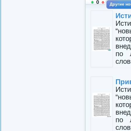
0
Другие но
Исти
Исти
“но
кот
внед
по 
слова
Прив
Исти
“но
кот
внед
по 
слова