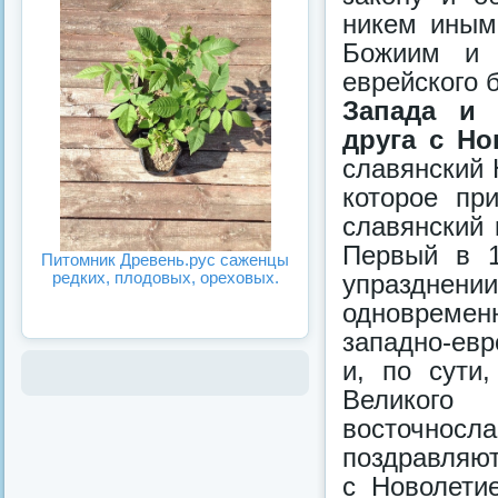
никем иным
Божиим и 
еврейского 
Запада и 
друга с Но
славянский 
которое пр
славянский 
Первый в 1
Питомник Древень.рус саженцы
редких, плодовых, ореховых.
упразднен
одновремен
западно-ев
и, по сути
Великог
восточносл
поздравляют
с Новолети