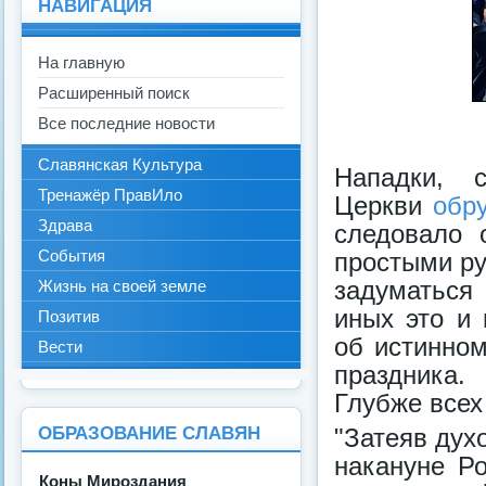
НАВИГАЦИЯ
На главную
Расширенный поиск
Все последние новости
Славянская Культура
Нападки, 
Тренажёр ПравИло
Церкви
обр
Здрава
следовало 
События
простыми ру
задуматься 
Жизнь на своей земле
иных это и
Позитив
об истинно
Вести
праздника.
Глубже всех
ОБРАЗОВАНИЕ СЛАВЯН
"Затеяв дух
накануне Ро
Коны Мироздания