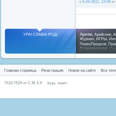
5-04-2011, 13:09
о
Ариев
УРА! СЛАВА! РОД!
,
Арийские
,
А
Журнал
,
ИГРЫ
,
Инг
ПервоПредков
,
Пра
Славянская
,
Сла
славян
русский
,
Показать все теги
Главная страница
Регистрация
Новое на сайте
Все теги
7519-7529 от С.М.З.Х
Будь выше!