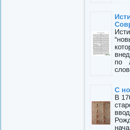
Ист
Сов
Исти
“но
кот
внед
по 
слова
С н
В 17
стар
вво
Рож
нача