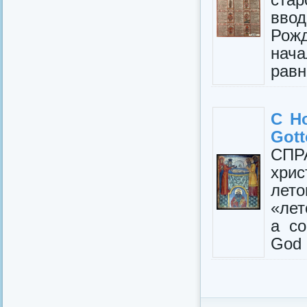
вво
Рож
нача
равн
С Н
Gott
СПРА
хри
лето
«лет
а со
God 