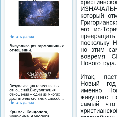
христианск
ИЗНАЧАЛЬ
который от
Григорианс
его ис-Тор
...
превращать
Читать далее
поскольку 
Визуализация гармоничных
но этим са
отношений.
вовремя С
Нового года.
Итак, паст
Новый год 
Визуализация гармоничных
именно Но
отношений.Визуализация
отношений – одни из многих
живущего п
достаточно сильных способ...
самый что
Читать далее
христианск
Крымск, Кондопога,
Фокусима, Аэропорт