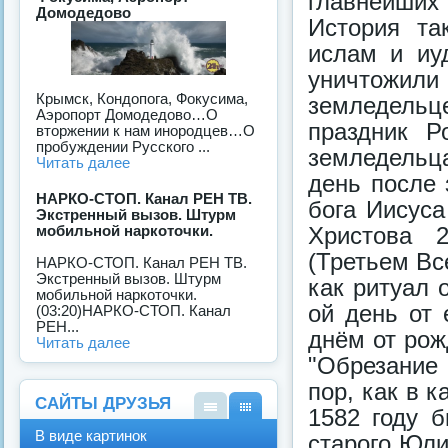
главнейших
Домодедово
История та
ислам и иу
уничтожи
Крымск, Кондопога, Фокусима,
земледель
Аэропорт Домодедово…О
праздник Р
вторжении к нам инородцев…О
пробуждении Русского ...
земледельца
Читать далее
день после 
НАРКО-СТОП. Канал РЕН ТВ.
бога Иисуса
Экстренный вызов. Штурм
Христова 
мобильной наркоточки.
(Третьем Вс
НАРКО-СТОП. Канал РЕН ТВ.
Экстренный вызов. Штурм
как ритуал 
мобильной наркоточки.
ой день от 
(03:20)НАРКО-СТОП. Канал
РЕН...
днём от ро
Читать далее
"Обрезание 
пор, как в 
САЙТЫ ДРУЗЬЯ
1582 году 
В
В
В виде картинок
старого Юли
виде
виде