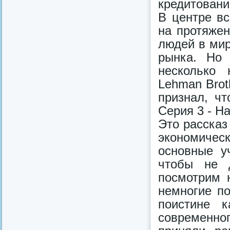
кредитовани
В центре вс
на протяжен
людей в мир
рынка. Но 
несколько 
Lehman Brot
признал, чт
Серия 3 - Н
Это рассказ
экономиче
основные у
чтобы не 
посмотрим н
немногие п
поистине к
современн