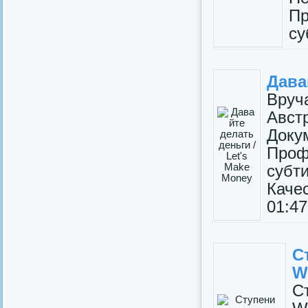
Пр
су
Дава
Вруча
Авст
Доку
Проф
субт
Каче
01:47:
С
W
С