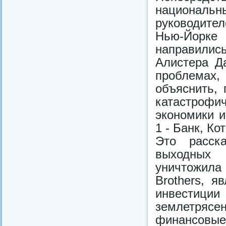
националь
руководите
Нью-Йорке
направились
Алистера Д
проблемах,
объяснить, 
катастроф
экономики и
1 - Банк, К
Это расск
выходных 
уничтожила 
Brothers, 
инвестиции
землетрясен
финансовые