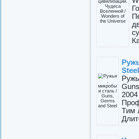
W
Г
П
д
с
Ка
Ружь
Stee
Ружь
Guns
2004
Проф
Тим 
Длите