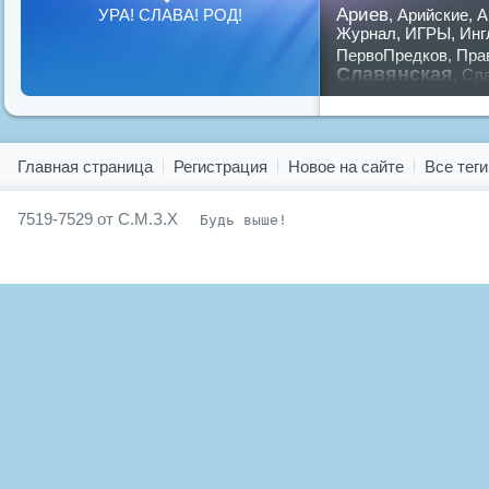
Ариев
УРА! СЛАВА! РОД!
,
Арийские
,
А
Журнал
,
ИГРЫ
,
Инг
ПервоПредков
,
Пра
Славянская
,
Сла
предков
,
путин
,
ру
Показать все теги
Главная страница
Регистрация
Новое на сайте
Все теги
7519-7529 от С.М.З.Х
Будь выше!