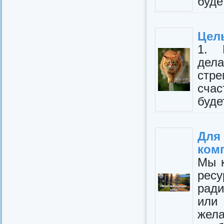
буде
Цель
1. 
дела
стр
счас
буде
Для
ком
Мы к
ресу
ради
или
жела