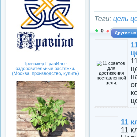
Теги:
цель ц
0
Другие но
1
ц
1
Тренажёр ПравИло -
ц
оздоровительные растяжки.
(Москва, производство, купить)
н
о
к
ц
11 к
11 к