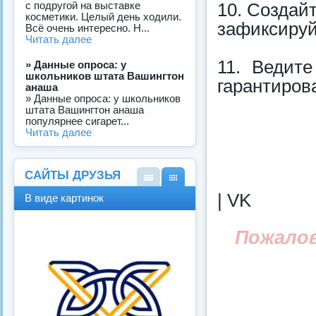
с подругой на выставке
10. Создайт
косметики. Целый день ходили.
зафиксируй
Всё очень интересно. Н...
Читать далее
11. Ведит
» Данные опроса: у
школьников штата Вашингтон
гарантиров
анаша
» Данные опроса: у школьников
штата Вашингтон анаша
популярнее сигарет...
Читать далее
САЙТЫ ДРУЗЬЯ
В
В
| VK
В виде картинок
виде
виде
спис
карт
ка
инок
Пожало