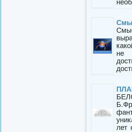
необ
Смыс
Смы
выра
како
не 
дос
дост
ПЛА
БЕЛ
Б.Ф
фан
уник
лет 