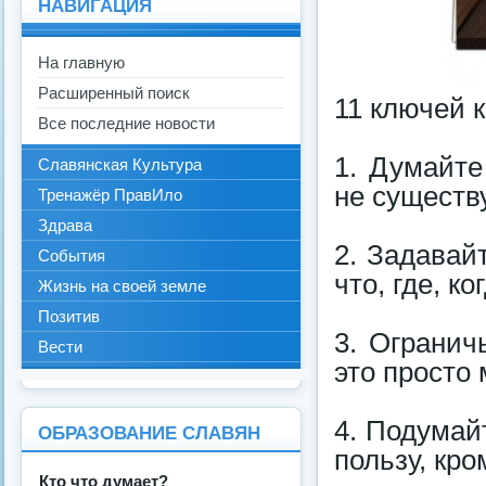
НАВИГАЦИЯ
На главную
Расширенный поиск
11 ключей 
Все последние новости
1. Думайте
Славянская Культура
не существу
Тренажёр ПравИло
Здрава
2. Задавай
События
что, где, ко
Жизнь на своей земле
Позитив
3. Огранич
Вести
это просто 
4. Подумай
ОБРАЗОВАНИЕ СЛАВЯН
пользу, кро
Кто что думает?