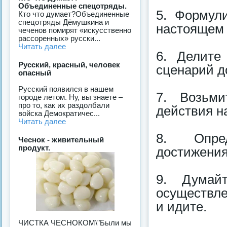
Объединенные спецотряды.
5. Формул
Кто что думает?Объединенные
спецотряды Дёмушкина и
настоящем 
чеченов помирят «искусственно
рассоренных» русски...
Читать далее
6. Делите
Русский, красный, человек
сценарий д
опасный
Русский появился в нашем
7. Возьми
городе летом. Ну, вы знаете –
про то, как их раздолбали
действия на
войска Демократичес...
Читать далее
8. Опред
Чеснок - живительный
продукт.
достижения
9. Думай
осуществле
и идите.
ЧИСТКА ЧЕСНОКОМ\"Были мы