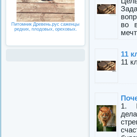
Цель
Зад
вопр
во 
Питомник Древень.рус саженцы
редких, плодовых, ореховых.
мечт
11 к
11 к
Поч
1. 
дела
стр
счас