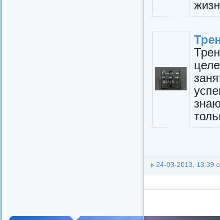
жизн
Трен
Тре
цел
зан
усп
зна
толь
24-03-2013, 13:39
о