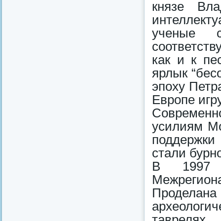
князе Вла
интеллекту
ученые 
соответств
как и к пе
ярлык “бес
эпоху Петр
Европе игр
Современно
усилиям Мо
поддержки
стали бурн
В 1997 
Межрегион
Проделан
археологи
таврелях,