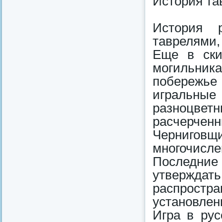
История та
История р
таврелями,
Еще в ски
могильник
побережье
игральные
разноцвет
расчерченны
Черниговщи
многочисле
Последние 
утверждать
распрост
установлен
Игра в ру