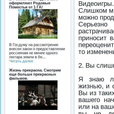
Видеоигры
оформляют Родовые
Поместья от 1 ГА!
Слишком мн
можно прод
Серьезно
растрачива
приносит в
переоценит
В Госдуму на рассмотрение
внесен закон о предоставлении
то изменен
россиянам не менее одного
гектара земли в бе...
Читать далее
2. Вы слиш
Жизнь прекрасна. Смотрим
еще больше прекрасных
Я знаю лю
фильмов.
жизнью, и 
Вы из таки
вашего нач
или на ваш
вы не дел