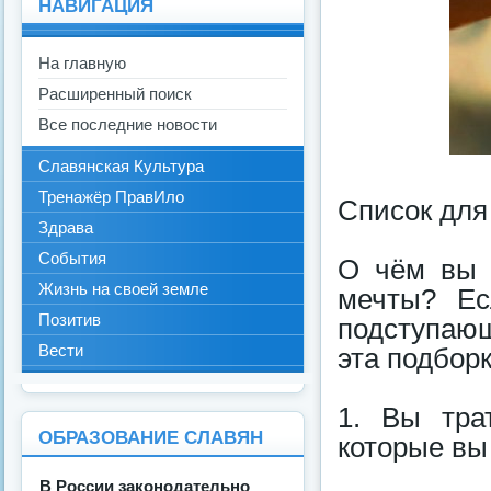
НАВИГАЦИЯ
На главную
Расширенный поиск
Все последние новости
Славянская Культура
Тренажёр ПравИло
Список для
Здрава
События
О чём вы 
Жизнь на своей земле
мечты? Ес
Позитив
подступающ
Вести
эта подбор
1. Вы тра
ОБРАЗОВАНИЕ СЛАВЯН
которые вы
В России законодательно