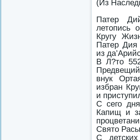
(Из Наслед
Патер Дий
летопись 
Кругу Жиз
Патер Дия 
из да’Арий
В Л?то 552
Предвещий 
внук Орта
избран Кру
и приступи
С сего дня
Капищ и з
процветан
Свято Расы[
С детских