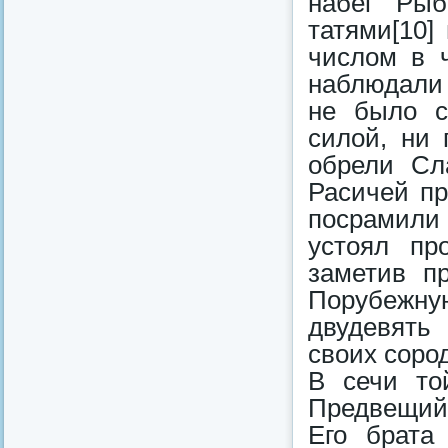
набег Рыб
татями[10]
числом в ч
наблюдали 
не было с
силой, ни
обрели Сла
Расичей пр
посрамили 
устоял пр
заметив п
Порубежн
двудевять
своих соро
В сечи то
Предвещий 
Его брата