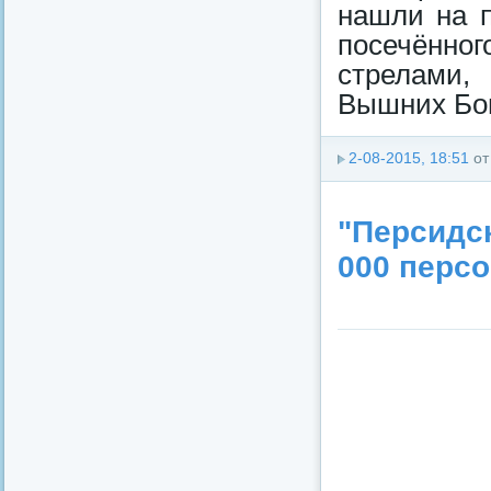
нашли на п
посечённо
стрелами,
Вышних Бог
2-08-2015, 18:51
о
"Персидск
000 персо