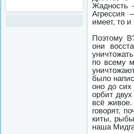
Жадность –
Агрессия –
имеет, то и
Поэтому В?
они восст
уничтожать
по всему м
уничтожают
было напис
оно до сих
орбит двух
всё живое.
говорят, п
киты, рыбы
наша Мидга