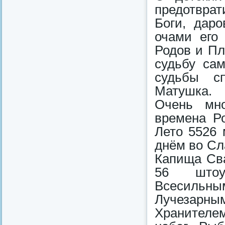
предотвра
Боги, дар
очами его
Родов и Пл
судьбу сам
судьбы с
Матушка.
Очень мно
времена Ро
Лето 5526 
днём во Сл
Капища Сва
56 штоур
Всесильн
Лучезарн
Хранителем