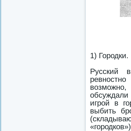
1) Городки.
Русский 
ревностно
возможно,
обсуждали 
игрой в г
выбить бр
(складыв
«городков»)