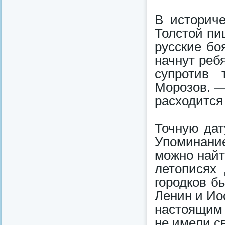
В историч
Толстой пи
русские бо
начнут ребя
супротив 
Морозов. —
расходится
Точную дат
Упоминани
можно найти
летописях
городков б
Ленин и Ио
настоящим 
не имели с