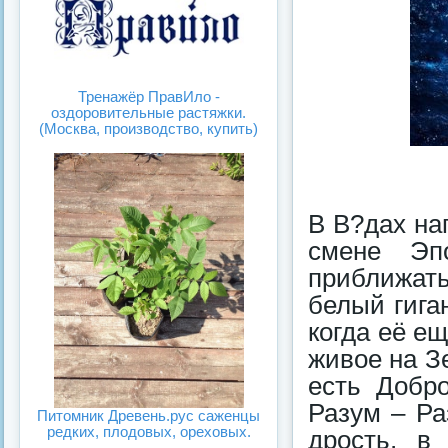
Тренажёр ПравИло -
оздоровительные растяжки.
(Москва, производство, купить)
В В?дах на
смене Эп
приближат
белый гига
когда её е
живое на З
есть Добро
Разум – Ра
Питомник Древень.рус саженцы
редких, плодовых, ореховых.
дрость, в