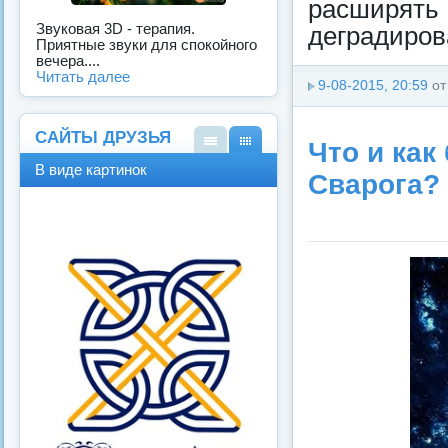
расширят
Звуковая 3D - терапия.
деградиров
Приятные звуки для спокойного
вечера....
Читать далее
9-08-2015, 20:59
о
САЙТЫ ДРУЗЬЯ
Что и как
В
В
В виде картинок
Сварога?
виде
виде
спис
карт
ка
инок