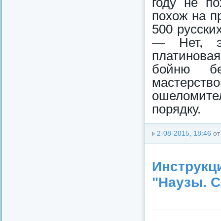
году не п
похож на п
500 русски
— Нет, эт
платиновая
бойню бе
мастерст
ошеломител
порядку.
2-08-2015, 18:46
о
Инструкци
"Наузы. С