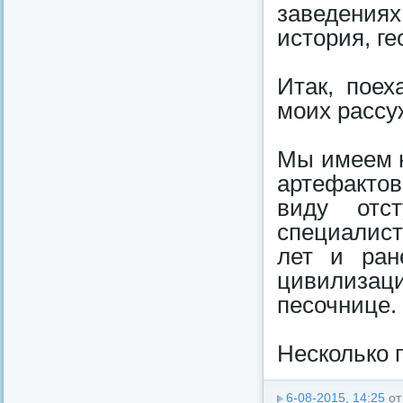
заведения
история, ге
Итак, поех
моих рассу
Мы имеем н
артефактов
виду отст
специалист
лет и ран
цивилизац
песочнице.
Несколько 
6-08-2015, 14:25
о