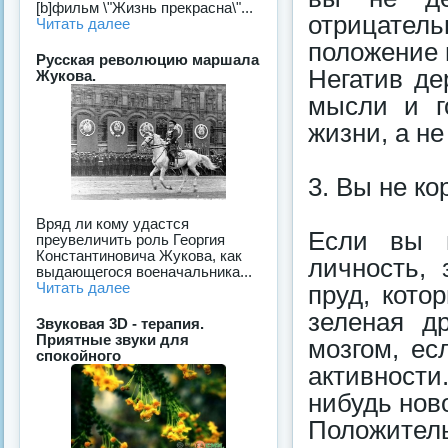
[b]фильм \"Жизнь прекрасна\"...
отрицате
Читать далее
положение 
Русская революцию маршала
Негатив де
Жукова.
мысли и г
жизни, а не
3. Вы не ко
Вряд ли кому удастся
Если вы н
преувеличить роль Георгия
Константиновича Жукова, как
личность, 
выдающегося военачальника...
Читать далее
пруд, кото
зеленая д
Звуковая 3D - терапия.
Приятные звуки для
мозгом, ес
спокойного
активности
нибудь нов
Положите