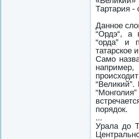
«Великий»
Тартария - 
Данное сло
“Ордэ“, а
“орда” и 
татарское 
Само назва
например,
происходит
“Великий”.
“Монголия
встречаетс
порядок.
...
Урала до Т
Центральн