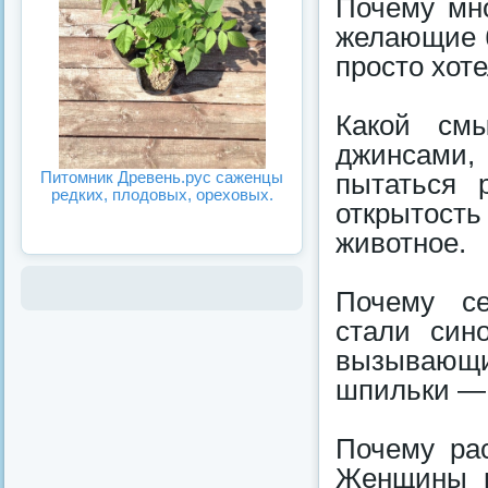
Почему мно
желающие б
просто хот
Какой смы
джинсами,
Питомник Древень.рус саженцы
пытаться 
редких, плодовых, ореховых.
открытос
животное.
Почему се
стали син
вызывающи
шпильки — 
Почему рас
Женщины в