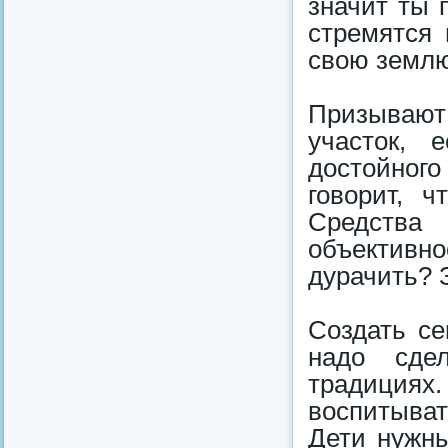
значит ты 
стремятся 
свою землю
Призывают
участок, 
достойного
говорит, ч
Средства
объективн
дурачить? 
Создать се
надо сде
традициях.
воспитыват
Дети нужны