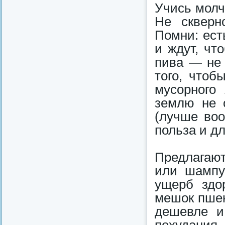
Учись молч
Не скверн
Помни: ест
и ждут, чт
пива — не 
того, чтоб
мусорного
землю не 
(лучше воо
польза и дл
Предлагают
или шампу
ущерб здо
мешок пшен
дешевле и
похудания