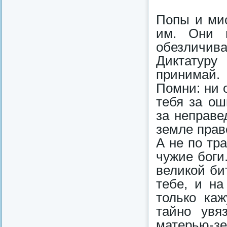
Попы и мис
им. Они 
обезличи
Диктатуру
принимай.
Помни: ни 
тебя за ош
за неправе
земле прав
А не по тр
чужие боги
великой би
тебе, и на
только ка
тайно увя
матерью-зе