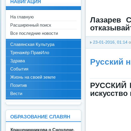
НАВИГАЦИЯ
На главную
Лазарев С
Расширенный поиск
отказывайт
Все последние новости
23-01-2016, 01:14
о
Славянская Культура
Тренажёр ПравИло
Русский 
Здрава
События
Жизнь на своей земле
РУССКИЙ 
Позитив
искусство
Вести
ОБРАЗОВАНИЕ СЛАВЯН
Крашенинникова о Сноудене.