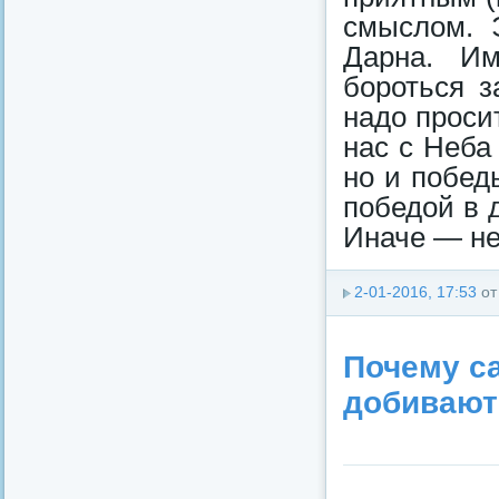
смыслом. 
Дарна. Им
бороться 
надо проси
нас с Неба
но и побед
победой в д
Иначе — н
2-01-2016, 17:53
о
Почему с
добивают