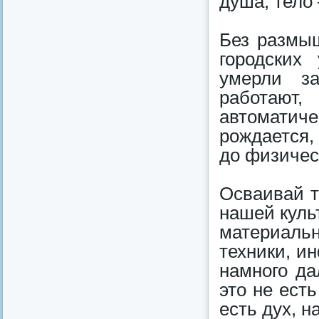
душа, тело
Без размыш
городских
умерли з
работают,
автоматиче
рождается, 
до физичес
Осваивай т
нашей куль
материаль
техники, и
намного да
это не ест
есть дух, н