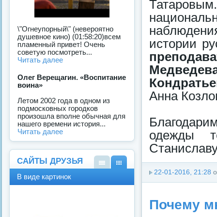
Татаровым.
национал
наблюдени
\"Огнеупорный\" (невероятно
душевное кино) (01:58:20)всем
истории ру
пламенный привет! Очень
советую посмотреть...
преподава
Читать далее
Медведев
Олег Верещагин. «Воспитание
Кондратье
воина»
Анна Козло
Летом 2002 года в одном из
подмосковных городков
произошла вполне обычная для
Благодари
нашего времени история...
Читать далее
одежды те
Станиславу
САЙТЫ ДРУЗЬЯ
22-01-2016, 21:28
о
В
В
В виде картинок
виде
виде
спис
карт
ка
инок
Почему м