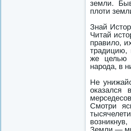
земли. Бы
плоти земл
Знай Истор
Читай исто
правило, и
традицию, 
же целью 
народа, в н
Не унижайс
оказался 
мерседесо
Смотри яс
тысячелети
возникнув,
Земли — мг