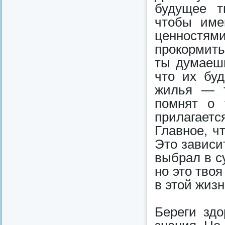
будущее т
чтобы име
ценностя
прокормить
ты думаешь
что их буд
жилья — т
помнят о 
прилагает
Главное, ч
Это зависит
выбрал в с
но это твоя
в этой жизн
Береги здо