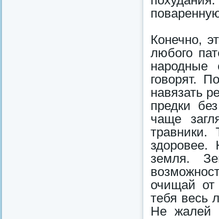
поваренную
Конечно, э
любого пат
народные 
говорят. П
навязать р
предки без
чаще загл
травники.
здоровее.
земля. З
возможност
очищай от 
тебя весь 
Не жалей 