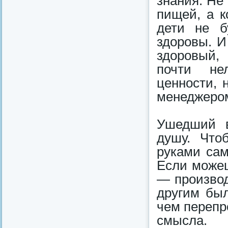
знания. Не
пищей, а к
дети не б
здоровы. И
здоровый,
почти не
ценности, 
менеджером
Ушедший в
душу. Что
руками са
Если можеш
— производ
другим был
чем перепр
смысла.