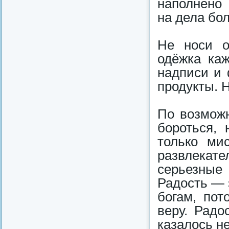
наполнено
на дела бо
Не носи о
одёжка ка
надписи и 
продукты. 
По возможн
бороться, 
только ми
развлека
серьезные
Радость — 
богам, пот
веру. Радо
казалось н