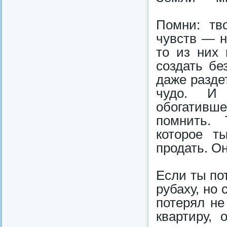
Помни: тво
чувств — н
то из них 
создать бе
даже разде
чудо. И 
обогативш
помнить. 
которое т
продать. О
Если ты по
рубаху, но
потерял не
квартиру, 