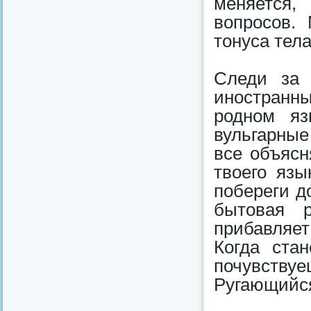
меняется,
вопросов.
тонуса тела
Следи за 
иностранн
родном яз
вульгарные
все объясн
твоего язы
побереги д
бытовая 
прибавляе
Когда ста
почувствуе
Ругающийся