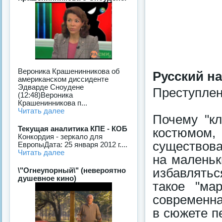
Вероника Крашенинникова об
Русский н
американском диссиденте
Эдварде Сноудене
Преступлен
(12:48)Вероника
Крашенинникова п...
Читать далее
Почему "кл
Текущая аналитика КПЕ - КОБ
костюмом
Конкордия - зеркало для
существова
ЕвропыДата: 25 января 2012 г....
Читать далее
на маленьк
избавлятьс
\"Огнеупорный\" (невероятно
душевное кино)
такое "ма
современна
в сюжете п