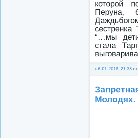
которой п
Перуна, 
Даждьбог
сестренка 
“…мы дети
стала Тар
выговарива
6-01-2016, 21:33
о
Запретная
Молодях.