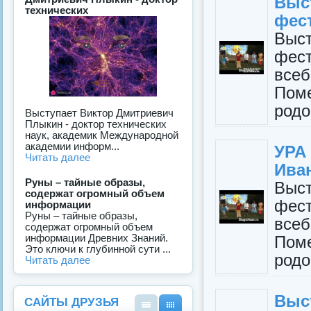
Выс
технических
фес
Выс
фест
все
Пом
родо
Выступает Виктор Дмитриевич
Плыкин - доктор технических
наук, академик Международной
академии информ...
УРА
Читать далее
Ива
Руны – тайные образы,
Выс
содержат огромный объем
фест
информации
Руны – тайные образы,
все
содержат огромный объем
информации Древних Знаний.
Пом
Это ключи к глубинной сути ...
родо
Читать далее
Выс
САЙТЫ ДРУЗЬЯ