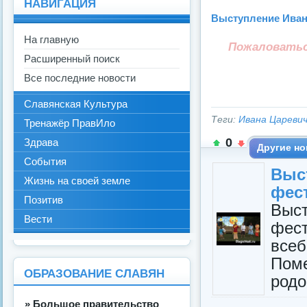
НАВИГАЦИЯ
Выступление Ивана
На главную
Пожаловать
Расширенный поиск
Все последние новости
Славянская Культура
Теги:
Ивана Цареви
Тренажёр ПравИло
0
Здрава
Другие но
События
Выс
Жизнь на своей земле
фес
Позитив
Выс
Вести
фест
все
Пом
ОБРАЗОВАНИЕ СЛАВЯН
родо
» Большое правительство