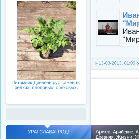
Ива
"Мир
Ива
"Мир
13-03-2013, 01:09
о
Питомник Древень.рус саженцы
редких, плодовых, ореховых.
Ариев
УРА! СЛАВА! РОД!
,
Арийские
,
А
Жизни
Древняя
,
,
Ж