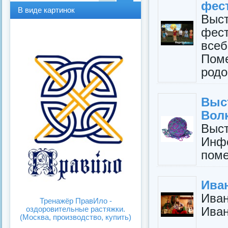
фес
В
В
В виде картинок
виде
виде
Выс
спис
карт
фест
ка
инок
все
Пом
родо
Выс
Вол
Выст
Инф
поме
Иван
Иван
Тренажёр ПравИло -
Иван
оздоровительные растяжки.
(Москва, производство, купить)