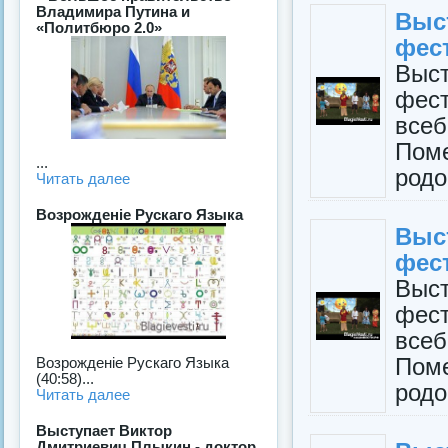
Владимира Путина и
Выс
«Политбюро 2.0»
фес
Выс
фест
все
Пом
...
родо
Читать далее
Возрожденiе Рускаго Языка
Выс
фес
Выс
фест
все
Пом
Возрожденiе Рускаго Языка
(40:58)...
родо
Читать далее
Выступает Виктор
Дмитриевич Плыкин - доктор