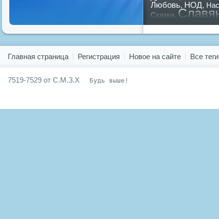
Любовь
НОД
,
,
Нас
Славя
Сказки
,
предков
,
путин
,
ру
Показать все теги
Главная страница
Регистрация
Новое на сайте
Все теги
7519-7529 от С.М.З.Х
Будь выше!