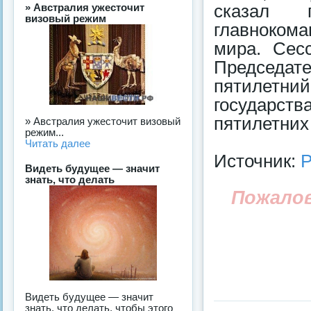
сказал 
» Австралия ужесточит
визовый режим
главноком
мира. Сес
Председа
пятилетний
государств
пятилетних
» Австралия ужесточит визовый
режим...
Читать далее
Источник:
Р
Видеть будущее — значит
знать, что делать
Пожало
Видеть будущее — значит
знать, что делать, чтобы этого