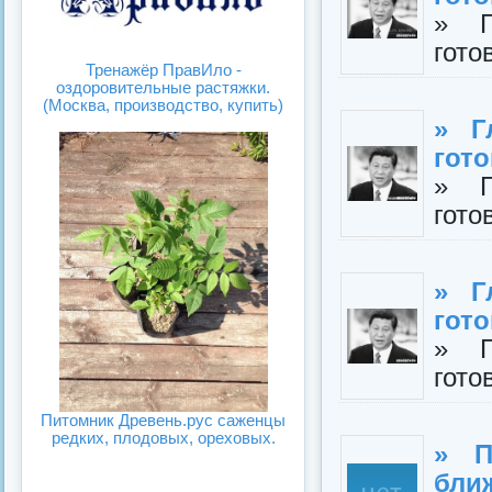
» Г
гото
Тренажёр ПравИло -
оздоровительные растяжки.
(Москва, производство, купить)
» Г
гото
» Г
гото
» Г
гот
» Г
гото
Питомник Древень.рус саженцы
редких, плодовых, ореховых.
» П
бли