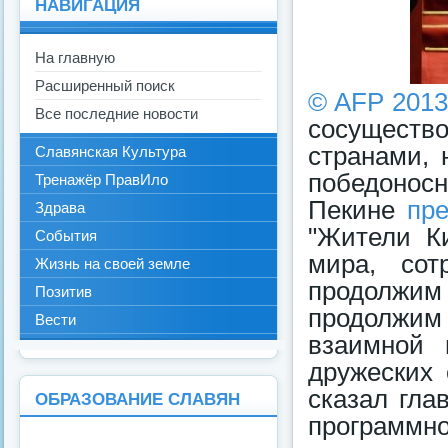
НАВИГАЦИЯ
На главную
Расширенный поиск
© AFP 2013
Все последние новости
сосуществ
странами, 
Славянская Культура
победонос
Тренажёр ПравИло
Пекине
пр
Здрава
"Жители К
События
мира, сот
Жизнь на своей земле
продолжим
Позитив
продолжим 
Вести
взаимной 
дружеских
сказал гла
ОБРАЗОВАНИЕ СЛАВЯН
программн