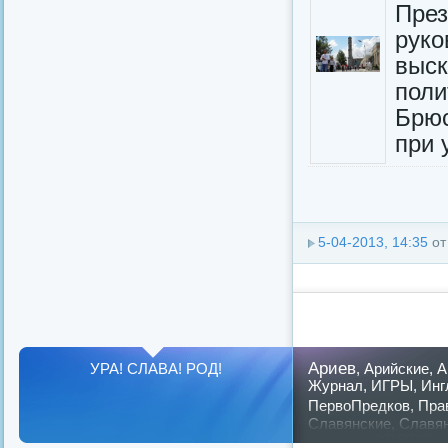
Пре
рук
выск
пол
Брю
при 
5-04-2013, 14:35
о
Ариев
УРА! СЛАВА! РОД!
,
Арийские
,
А
Журнал
,
ИГРЫ
,
Инг
ПервоПредков
,
Пра
Славянские
,
Славя
славян
русский
,