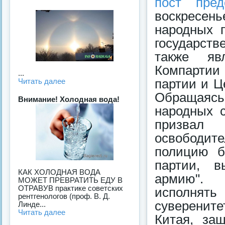
пост пред
воскресень
народных 
государст
также яв
Компартии
...
партии и Ц
Читать далее
Обращаяс
Внимание! Холодная вода!
народных 
призвал
освободи
полицию б
партии, в
КАК ХОЛОДНАЯ ВОДА
армию". 
МОЖЕТ ПРЕВРАТИТЬ ЕДУ В
ОТРАВУВ практике советских
исполня
рентгенологов (проф. В. Д.
суверенит
Линде...
Читать далее
Китая, за