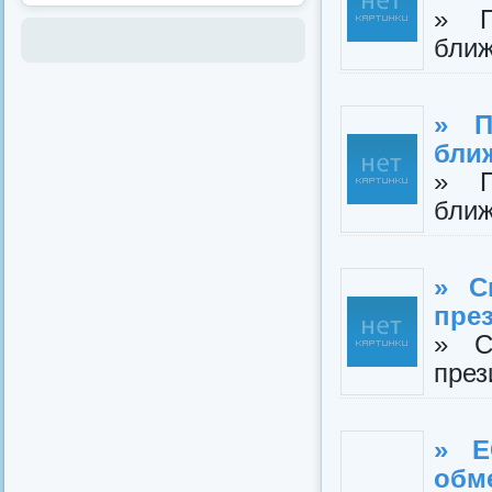
» П
ближ
» П
ближ
» П
ближ
» С
пре
» С
през
» Е
обм