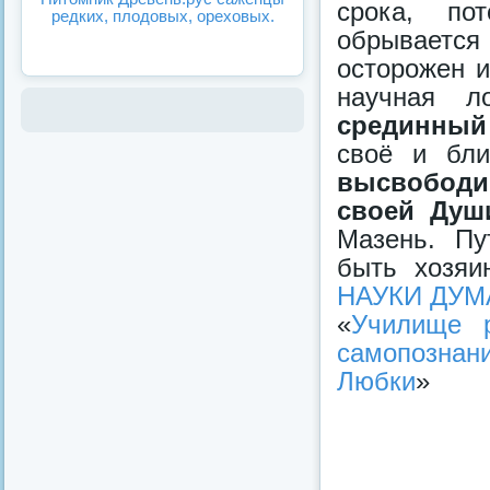
срока, по
редких, плодовых, ореховых.
обрываетс
осторожен и
научная л
срединный
своё и бли
высвободив
своей Душ
Мазень. Пу
быть хозяи
НАУКИ ДУМ
«
Училище р
самопознан
Любки
»