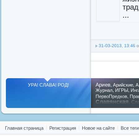
трад
...
31-03-2013, 13:46
о
Ариев
УРА! СЛАВА! РОД!
,
Арийские
,
А
Журнал
,
ИГРЫ
,
Инг
ПервоПредков
,
Пра
Славянская
,
Сла
славян
русский
,
Показать все теги
Главная страница
Регистрация
Новое на сайте
Все теги