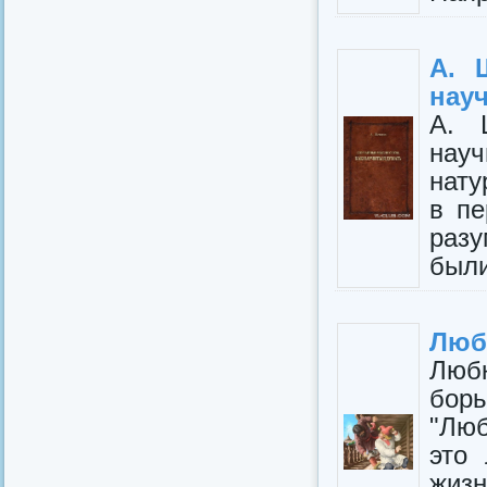
А. 
нау
А. 
науч
нату
в пе
разу
были
Любк
Лю
бор
"Люб
это
жизн