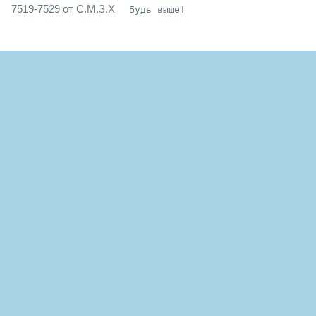
7519-7529 от С.М.З.Х
Будь выше!