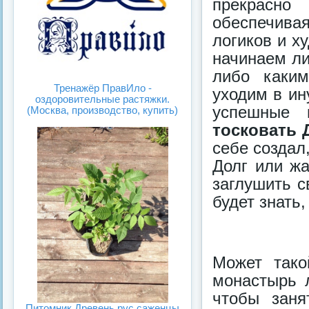
прекрасно
обеспечив
логиков и х
начинаем ли
либо каким
Тренажёр ПравИло -
уходим в ин
оздоровительные растяжки.
успешные п
(Москва, производство, купить)
тосковать 
себе создал,
Долг или жа
заглушить с
будет знать
Может так
монастырь 
чтобы заня
Питомник Древень.рус саженцы