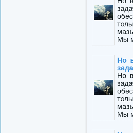
Но в
зад
обе
толь
мазы
Мы м
Но 
зада
Но в
зад
обе
толь
мазы
Мы м