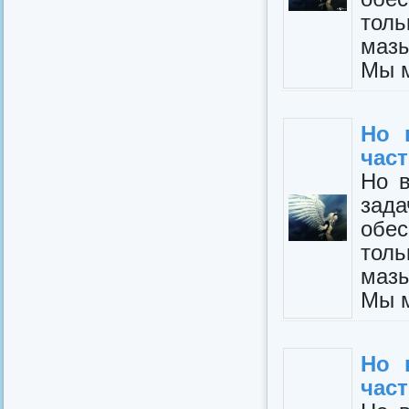
толь
мазы
Мы м
Но 
част
Но в
зад
обе
толь
мазы
Мы м
Но 
част