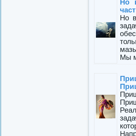
Но 
част
Но в
зад
обе
толь
мазы
Мы м
При
Приш
При
При
Реа
зад
кото
Напр