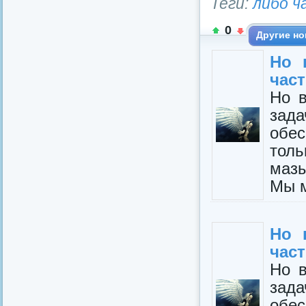
Теги:
либо ч
0
Другие но
Но 
част
Но в
зад
обе
толь
мазы
Мы м
Но 
част
Но в
зад
обе