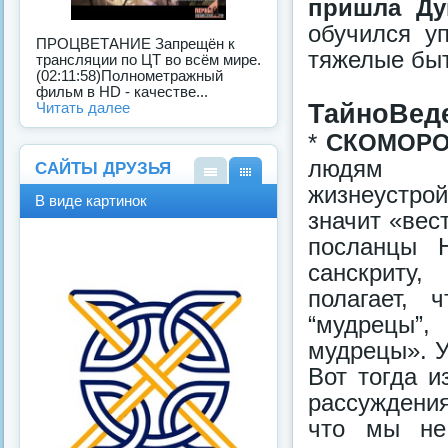
пришла Д
обучился у
ПРОЦВЕТАНИЕ Запрещён к
тяжелые быт
трансляции по ЦТ во всём мире.
(02:11:58)Полнометражный
фильм в HD - качестве...
ТайноВеде
Читать далее
*
СКОМОР
людям В
САЙТЫ ДРУЗЬЯ
жизнеустрой
В
В
В виде картинок
виде
виде
значит «вес
спис
карт
посланцы 
ка
инок
санскриту,
полагает, 
“мудрецы”,
мудрецы». У 
Вот тогда и
рассуждения
что мы не