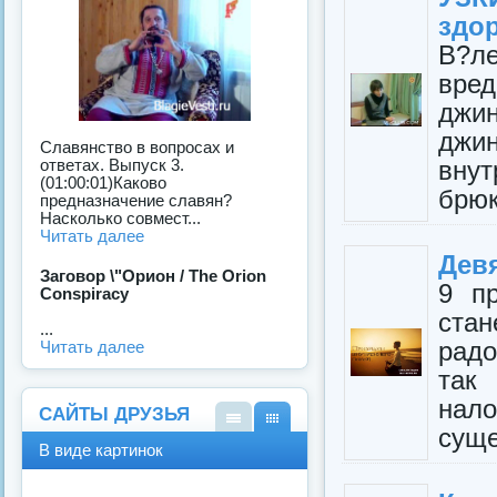
здо
В?ле
вре
джи
джин
Славянство в вопросах и
внут
ответах. Выпуск 3.
(01:00:01)Каково
брюк
предназначение славян?
Насколько совмест...
Читать далее
Девя
Заговор \"Орион / The Orion
9 п
Conspiracy
ста
...
радо
Читать далее
так
на
САЙТЫ ДРУЗЬЯ
суще
В
В
В виде картинок
виде
виде
спис
карт