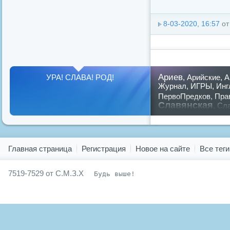
8-03-2020, 16:57
о
Ариев
УРА! СЛАВА! РОД!
,
Арийские
,
А
Журнал
,
ИГРЫ
,
Инг
ПервоПредков
,
Пра
Славянская
,
Сла
предков
,
путин
,
ру
Показать все теги
Главная страница
Регистрация
Новое на сайте
Все теги
7519-7529 от С.М.З.Х
Будь выше!