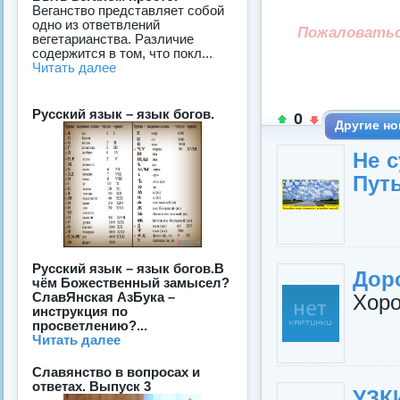
Веганство представляет собой
одно из ответвлений
Пожаловать
вегетарианства. Различие
содержится в том, что покл...
Читать далее
Русский язык – язык богов.
0
Другие но
Не с
Путь
Русский язык – язык богов.В
Доро
чём Божественный замысел?
СлавЯнская АзБука –
Хоро
инструкция по
просветлению?...
Читать далее
Славянство в вопросах и
ответах. Выпуск 3
УЗК