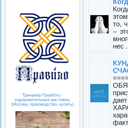
Ког
ка
инок
Когд
этом
то, 
– эт
мног
нес .
КУ
СЧА
==
ОБЯ
прис
Тренажёр ПравИло -
да
оздоровительные растяжки.
(Москва, производство, купить)
ХАРА
хара
факт