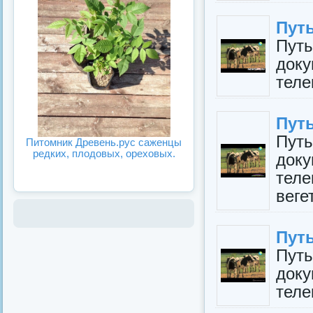
Путь
Пут
док
теле
Путь
Пут
Питомник Древень.рус саженцы
редких, плодовых, ореховых.
док
те
веге
Путь
Пут
док
теле