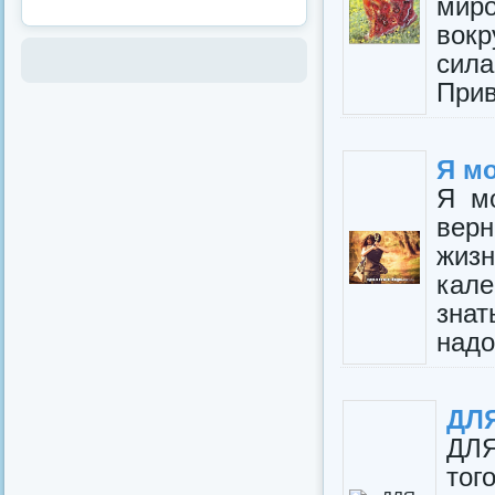
мир
вокр
сила
Прив
Я мо
Я мо
верн
жи
кал
знат
надо
ДЛ
ДЛ
тог