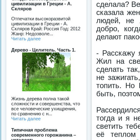
сделала? Вед
цивилизации в Греции - А.
Скляров
сказала же
Отпечатки высокоразвитой
людей, не
цивилизации в Греции - А.
добро, ког
Скляров Край: Россия Год: 2012
Жанр: Недозволе...
делают пако
Читать далее
Дерево - Целитель. Часть 1.
- Расскажу 
Жил на све
сделать так
не зажигать
топить. Но
быть, поэто
Жизнь дерева полна такой
сложности и совершенства, что
Рассердился 
все человеческие ухищрения,
по сравнению с н...
тогда и я н
Читать далее
светить теб
Типичная проблема
её теплом
современного горожанина –
усталость