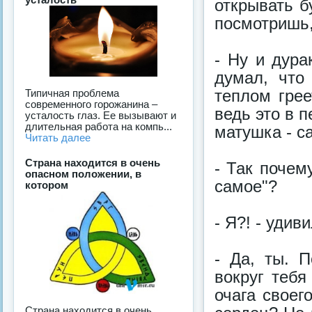
открывать б
посмотришь,
- Ну и дура
думал, что
теплом гре
Типичная проблема
современного горожанина –
ведь это в 
усталость глаз. Ее вызывают и
длительная работа на компь...
матушка - с
Читать далее
Страна находится в очень
- Так почем
опасном положении, в
самое"?
котором
- Я?! - уди
- Да, ты. 
вокруг тебя
очага своег
Страна находится в очень