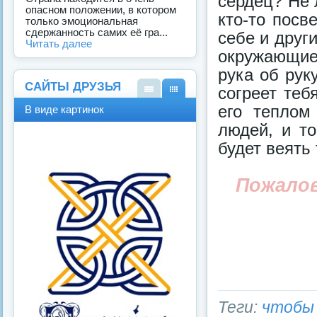
сердец? Не 
опасном положении, в котором
кто-то посв
только эмоциональная
сдержанность самих её гра...
себе и друг
Читать далее
окружающие 
рука об рук
САЙТЫ ДРУЗЬЯ
согреет теб
В
В
его теплом
В виде картинок
виде
виде
людей, и то
спис
карт
ка
инок
будет веять
Пожало
Теги:
чтобы 