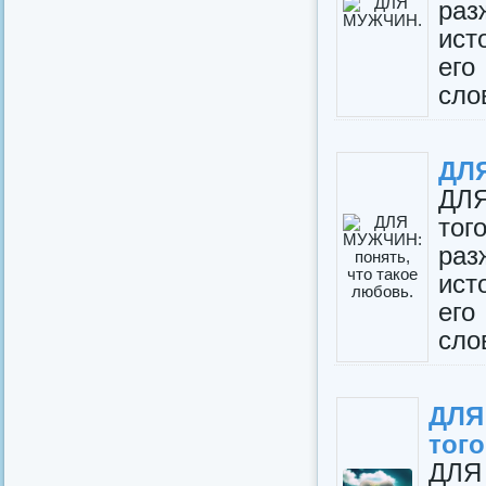
раз
ист
его
сло
ДЛЯ
ДЛ
тог
раз
ист
его
сло
ДЛЯ
того
ДЛЯ