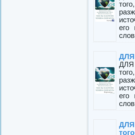
тог
раз
исто
его 
слов
ДЛЯ
ДЛЯ
тог
раз
исто
его 
слов
ДЛЯ
того