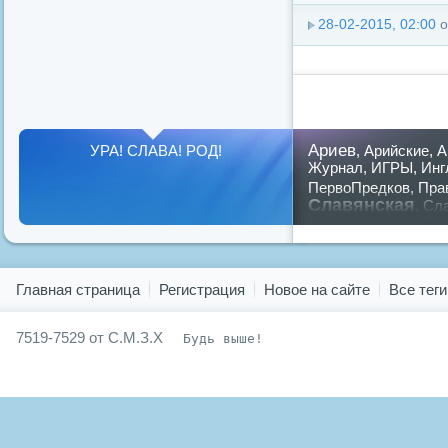
28-02-2015, 02:00
о
Ариев
УРА! СЛАВА! РОД!
,
Арийские
,
А
Журнал
,
ИГРЫ
,
Инг
ПервоПредков
,
Пра
Славянская
,
Сла
славян
русский
,
Показать все теги
Главная страница
Регистрация
Новое на сайте
Все теги
7519-7529 от С.М.З.Х
Будь выше!