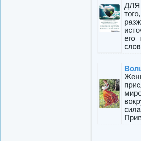
ДЛЯ
тог
раз
исто
его 
слов
Вол
Жен
прис
мир
вокр
сила
Прив