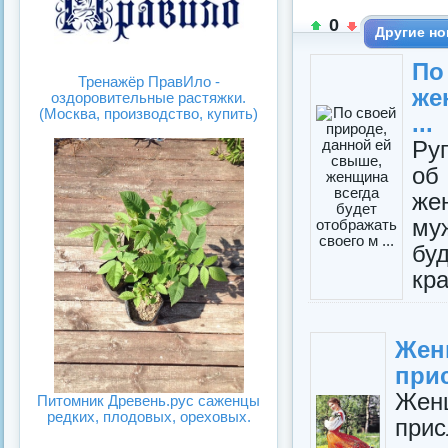
0
Другие но
По
Тренажёр ПравИло -
же
оздоровительные растяжки.
(Москва, производство, купить)
...
Ру
об
же
му
бу
кра
Жен
при
Жен
Питомник Древень.рус саженцы
редких, плодовых, ореховых.
прис