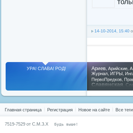
тольк
14-10-2014, 15:40
о
Ариев
УРА! СЛАВА! РОД!
,
Арийские
,
А
Журнал
,
ИГРЫ
,
Инг
ПервоПредков
,
Пра
Славянская
,
Сла
предков
,
путин
,
ру
Показать все теги
Главная страница
Регистрация
Новое на сайте
Все теги
7519-7529 от С.М.З.Х
Будь выше!