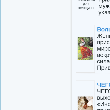
муж
указ
Вол
Жен
прис
мир
вокр
сила
Прив
ЧЕГ
ЧЕГ
вых
«Инс