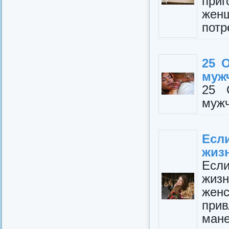
при
жен
потр
25 
муж
25 
муж
Есл
жизн
Есл
жизн
женс
при
ман