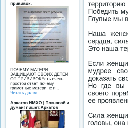
территорию 
прививок.
Победить му
Глупые мы в
Наша женск
сердца, сил
Это наша те
Если женщи
мудрее сво
ПОЧЕМУ МАТЕРИ
ЗАЩИЩАЮТ СВОИХ ДЕТЕЙ
доказать св
ОТ ПРИВИВОКЕсть очень
простой ответ, почему
Но где вы 
грамотные матери не п...
своего пора
Читать далее
ее проявлен
Аркатов ИМХО | Познавай и
думай! пишет:Аркатов
Сила женщин
головы, она 