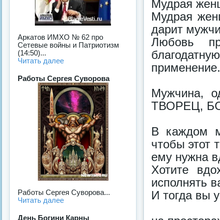
Мудрая жен
Мудрая женщ
дарит мужчи
Аркатов ИМХО № 62 про
Любовь пр
Сетевые войны и Патриотизм
благодатну
(14:50)...
Читать далее
применение
Работы Сергея Суворова
Мужчина, о
ТВОРЕЦ, БО
В каждом м
чтобы этот 
ему нужна в
Хотите вдо
исполнять в
Работы Сергея Суворова...
И тогда вы у
Читать далее
День Богини Карны