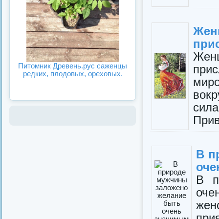
Жен
при
Жен
Питомник Древень.рус саженцы
прис
редких, плодовых, ореховых.
мир
вокр
сила
Прив
В п
оче
В п
оче
же
при