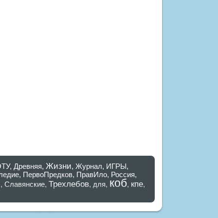
Жизни
ОТУ
,
Древняя
,
,
Журнал
,
ИГРЫ
,
ледие
,
ПервоПредков
,
ПравИло
,
Россия
,
коб
я
Трехлебов
кпе
,
Славянские
,
,
для
,
,
,