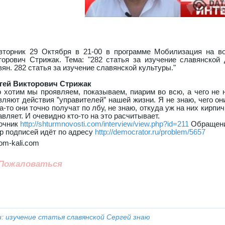
вторник 29 Октября в 21-00 в программе Мобилизация на в
торович Стрижак. Тема: "282 статья за изучение славянской 
вян. 282 статья за изучение славянской культуры."
гей Викторович Стрижак
о хотим мы проявляем, показываем, пиарим во всю, а чего не 
вляют действия ”управителей” нашей жизни. Я не знаю, чего они
а-то они точно получат по лбу, не знаю, откуда уж на них кирпич
вляет. И очевидно кто-то на это расчитывает.
очник
http://shturmnovosti.com/interview/view.php?id=211
Обращение
р подписей идёт по адресу
http://democrator.ru/problem/5657
om-kali.com
Пожаловаться
и:
изучение статья славянской Сергей знаю