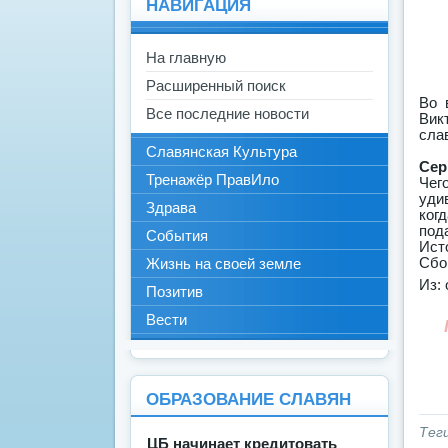
НАВИГАЦИЯ
На главную
Расширенный поиск
Во 
Все последние новости
Вик
сла
Славянская Культура
Сер
Тренажёр ПравИло
Чег
уди
Здрава
когд
пода
События
Ист
Сбо
Жизнь на своей земле
Из: 
Позитив
Вести
ОБРАЗОВАНИЕ СЛАВЯН
Тег
ЦБ начинает кредитовать