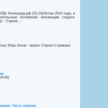
» Князьград.рф (31:14)Летом 2014 года, в
вительным человеком, желающим создать
 - Сергее ...
сылка: Игры богов - проект Сергея Стрижака
ии
9:45)
вание. Часть первая.