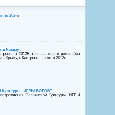
ь по 282-й
к в Крыму
строполь) 2012Встреча автора и режиссёра
 Крыму, г. Кастрополь в лето 2012г.
й Культуры "ИГРЫ БОГОВ"
 возрождения Славянской Культуры "ИГРЫ