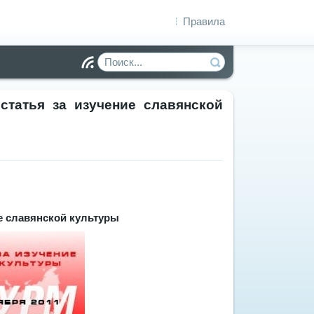
Правила
Чт
ен
ие
статья за изучение славянской
R
S
S
ие славянской культуры