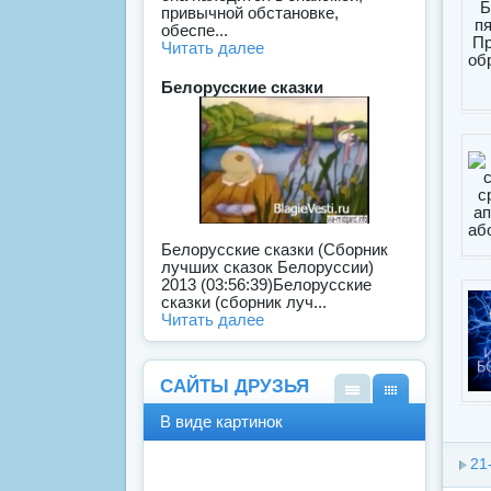
привычной обстановке,
обеспе...
Читать далее
Белорусские сказки
Белорусские сказки (Сборник
лучших сказок Белоруссии)
2013 (03:56:39)Белорусские
сказки (сборник луч...
Читать далее
САЙТЫ ДРУЗЬЯ
В
В
В виде картинок
виде
виде
спис
карт
21
ка
инок