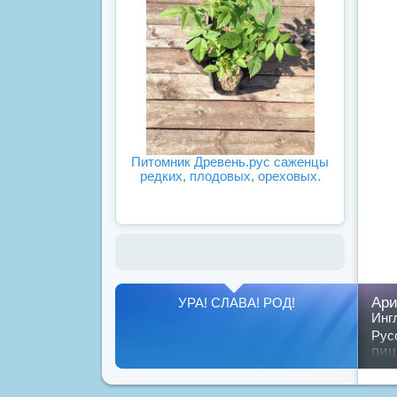
Питомник Древень.рус саженцы
редких, плодовых, ореховых.
Ари
УРА! СЛАВА! РОД!
Инг
Рус
пи
Пок