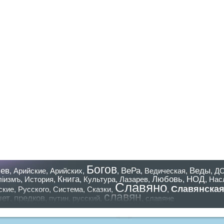
Богов
ев
ВеРа
Веды
,
Арийские
,
Арийских
,
,
,
Ведическая
,
,
Д
Книга
Любовь
НОД
лiизмъ
,
История
,
,
Культура
,
Лазарев
,
,
,
Нас
Славяно
Славянска
ские
,
Русского
,
Система
,
Сказки
,
,
славян
шет
предков
,
,
путин
,
русский
,
,
славяне
азать все теги