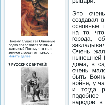
рыцари.
Это очень
создавал в
основные 
на то, чт
города, о
Почему Существа Огненные
закладывал
редко появляются земным
жителям? Потому что тело
Очень жал
земное сгорает от прикос...
Читать далее
нынешней 
дома, в са
7 РУССКИХ СБИТНЕЙ!
очень мало
быть Воина
войне, у ч
и тогда р
подобное 
народов, в