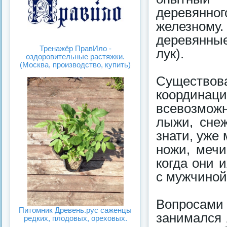
деревянно
железному
деревянные
Тренажёр ПравИло -
лук).
оздоровительные растяжки.
(Москва, производство, купить)
Существо
координаци
всевозмож
лыжи, снеж
знати, уже
ножи, мечи
когда они 
с мужчиной 
Вопросами 
Питомник Древень.рус саженцы
занимался 
редких, плодовых, ореховых.