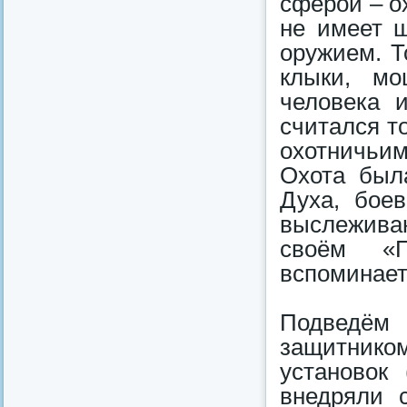
сферой – о
не имеет ш
оружием. Т
клыки, мо
человека 
считался т
охотничьи
Охота был
Духа, бое
выслежива
своём «П
вспоминает
Подведём
защитнико
установок 
внедряли 