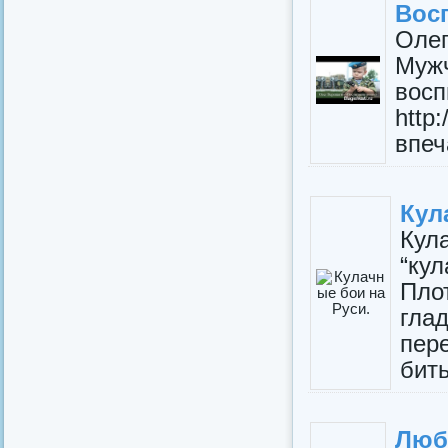
Вос
Оле
Муж
восп
http
впеч
Кул
Кул
“ку
Пло
гла
пер
бить
Любк