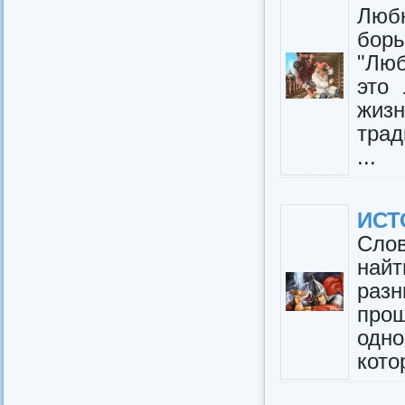
Лю
бор
"Люб
это
жизн
трад
...
ИСТ
Слов
най
раз
прош
одно
кото