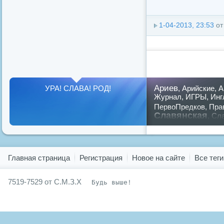
1-04-2013, 23:53
о
Ариев
УРА! СЛАВА! РОД!
,
Арийские
,
А
Журнал
,
ИГРЫ
,
Инг
ПервоПредков
,
Пра
Славянская
,
Сла
предков
,
путин
,
ру
Показать все теги
Главная страница
Регистрация
Новое на сайте
Все теги
7519-7529 от С.М.З.Х
Будь выше!