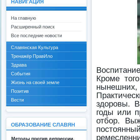
НАВИГАЦИЯ
На главную
Расширенный поиск
Все последние новости
Славянская Культура
Тренажёр ПравИло
Здрава
Воспитание
События
Кроме тог
Жизнь на своей земле
нынешних,
Позитив
Практическ
Вести
здоровы. 
годы или п
отбор. Вы
ОБРАЗОВАНИЕ СЛАВЯН
постоянны
ремесленн
Методы против депрессии.