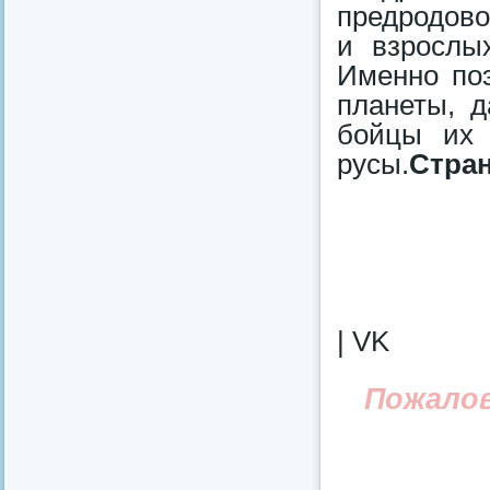
предродово
и взрослых
Именно по
планеты, д
бойцы их 
русы.
Стран
| VK
Пожало