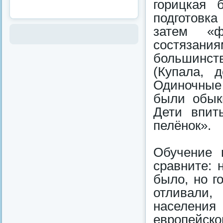
горицкая 
подготовк
затем «ф
состязани
большинст
(Купала, 
Одиночные
были обык
Дети впит
пелёнок».
Обучение 
сравните: 
было, но г
отливали,
населени
европейск