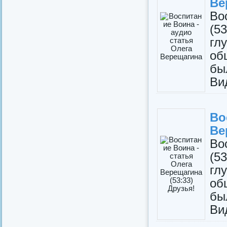
Ве
Во
(5
гл
об
бы
Ви
В
Ве
Во
(5
гл
об
бы
Ви