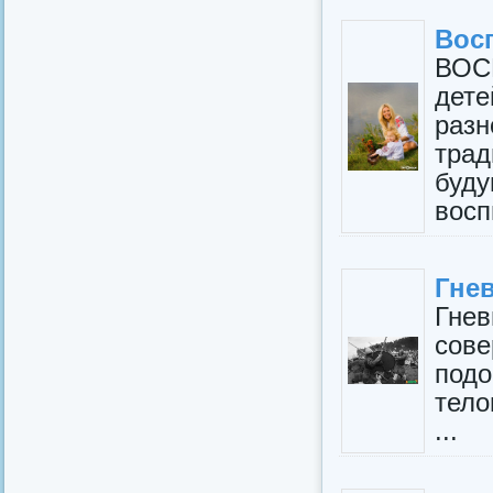
Вос
ВОС
дет
раз
трад
буду
восп
Гне
Гнев
сов
под
тело
...