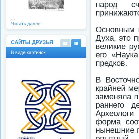
народ сч
принижаютс
...
Читать далее
Основным в
Духа, это 
САЙТЫ ДРУЗЬЯ
великие ру
В
В
В виде картинок
его «Наука
виде
виде
спис
карт
предков.
ка
инок
В Восточн
крайней ме
заменяла п
раннего д
Археологи
форма соо
нынешние п
опытный 