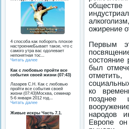
обществе 
индустриал
алкоголиз
ожирение от
4 способа как побороть плохое
Первым э
настроениеБывает такое, что с
посвящени
самого утра вас одолевает
непонятная тос...
состояние 
Читать далее
был отмеч
Как с любовью пройти все
отметить
события своей жизни (07:43)
социальных
Лазарев С.Н. Как с любовью
пройти все события своей
ко времен
жизни (07:43)Москва, семинар
позднее 
5-6 января 2012 год...
Читать далее
вооружение
народов и
Живые искры Часть 7.1.
Европе он