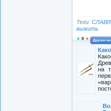
Теги:
СЛАВЯ
выжить
0
Другие но
Како
Как
Древ
на т
пер
«ва
пост
Во