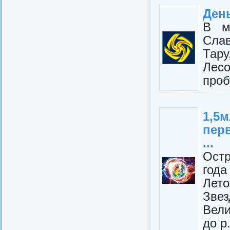
Ден
В м
Сла
Тару
Лес
проб
1,5
пер
...
Ост
год
Лето
Звез
Вели
до р.