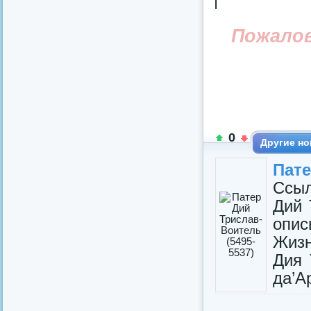
Пожало
0
Другие но
Пате
Ссыл
Дий 
опис
Жизн
Дия 
да’Ар