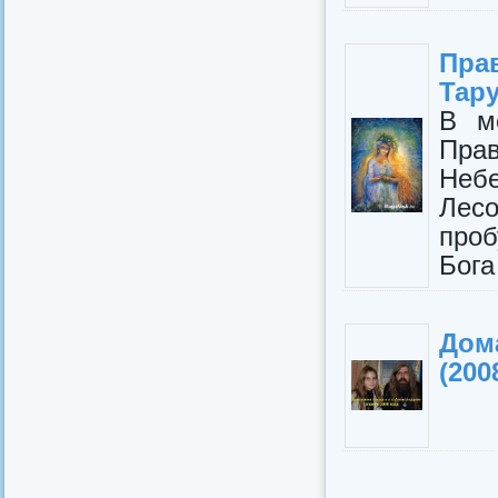
Пра
Тар
В ме
Пра
Неб
Лес
про
Бога
Дом
(200