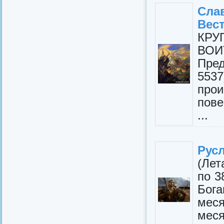
Сла
Вес
КР
ВОИ
Пре
553
прои
пове
...
Русл
(Лет
по 3
Бога
меся
меся