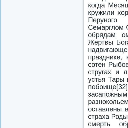
когда Месяц
кружили хо
Перуного 
Семарглом-
обрядам о
Жертвы Бог
надвигающ
празднике,
сотен Рыбо
стругах и 
устья Тары 
побоище[3
засапожны
разноколь
оставлены 
страха Роды
смерть об