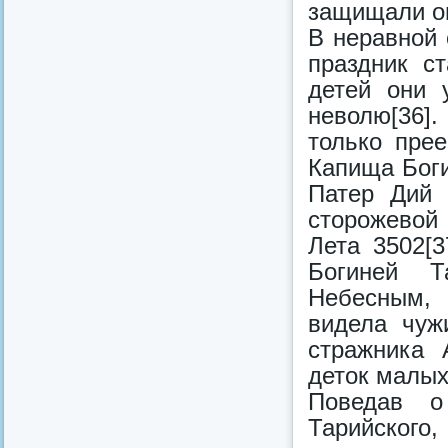
защищали он
В неравной 
праздник с
детей они 
неволю[36]
только пре
Капища Боги
Патер Дий 
сторожевой 
Лета 3502[
Богиней Т
Небесным, 
видела чуж
стражника 
деток малых
Поведав о
Тарийского