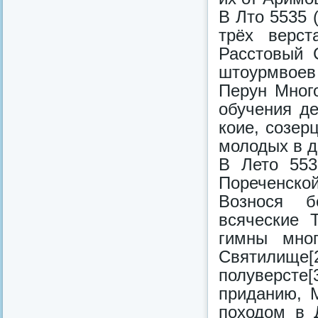
В Лто 5535 (
трёх верст
Расстовый 
штоурмвоев
Перун Мног
обучения де
коие, созер
молодых в 
В Лето 553
Пореченско
Вознося б
всяческие 
гимны мно
Святилище
полуверсте[
приданию, 
походом в 