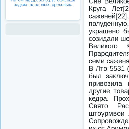
Сие Велико
редких, плодовых, ореховых.
Круга Лет[
саженей[22
полуденну
украшено б
созидали ше
Великого 
Прародител
семи саженя
В Лто 5531 
был заключ
привозила 
другие тов
кедра. Про
Свято Рас
штоурмвои 
Сопровожде
их от Аримо