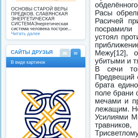
обделённого
ОСНОВЫ СТАРОЙ ВЕРЫ
Расы обрели
ПРЕДКОВ. СЛАВЯНСКАЯ
ЭНЕРГЕТИЧЕСКАЯ
Расичей пр
СИСТЕМАЭнергетическая
посрамили 
система человека построе...
Читать далее
устоял прот
приближени
Межу[12], 
САЙТЫ ДРУЗЬЯ
убитыми и т
В
В
В виде картинок
виде
виде
В сечи то
спис
карт
Предвещий с
ка
инок
брата един
поле брани 
мечами и п
лежащим. Но
Усилиями М
травников
Трисветлому