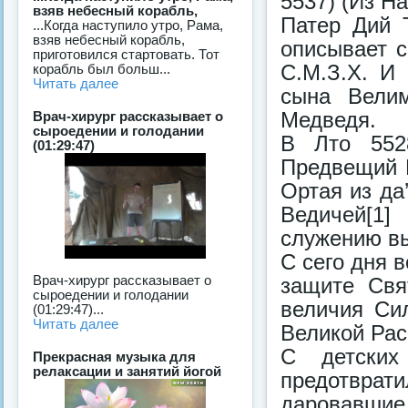
5537) (Из Н
взяв небесный корабль,
Патер Дий Т
...Когда наступило утро, Рама,
взяв небесный корабль,
описывает с
приготовился стартовать. Тот
С.М.З.Х. И
корабль был больш...
Читать далее
сына Велим
Медведя.
Врач-хирург рассказывает о
сыроедении и голодании
В Лто 552
(01:29:47)
Предвещий К
Ортая из да
Ведичей[1]
служению в
С сего дня 
Врач-хирург рассказывает о
защите Свя
сыроедении и голодании
величия Си
(01:29:47)...
Читать далее
Великой Рас
С детских
Прекрасная музыка для
релаксации и занятий йогой
предотврат
даровавшие