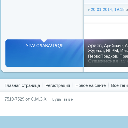
20-01-2014, 19:18
о
Ариев
УРА! СЛАВА! РОД!
,
Арийские
,
А
Журнал
,
ИГРЫ
,
Инг
ПервоПредков
,
Пра
Славянская
,
Сла
предков
,
путин
,
ру
Показать все теги
Главная страница
Регистрация
Новое на сайте
Все теги
7519-7529 от С.М.З.Х
Будь выше!