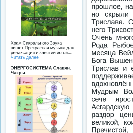
прошлое, н
но скрыли 
Трислава. 
него Трисве
Очень мног
Храм Сакрального Звука
Рода Рыбое
пишет:Прекрасная музыка для
месяца Вейл
релаксации и занятий йогой.....
Читать далее
Бога Вышен
Трислав и 
ЭНЕРГОСИСТЕМА Славян.
Чакры.
поддержи
вдохновлё
Мудрым Вол
сече ярос
Асгардскую
раздор цен
великой, к
Пречистой