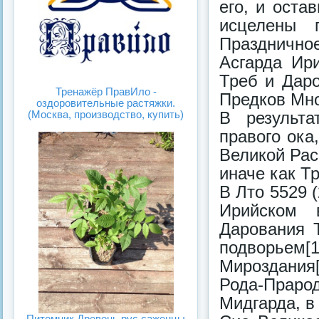
его, и ост
исцелены 
Празднично
Асгарда Ир
Треб и Дар
Тренажёр ПравИло -
Предков Мн
оздоровительные растяжки.
В результа
(Москва, производство, купить)
правого ока
Великой Рас
иначе как Т
В Лто 5529 (
Ирийском 
Дарования 
подворьем[
Мироздания[
Рода-Прар
Мидгарда, в
Питомник Древень.рус саженцы