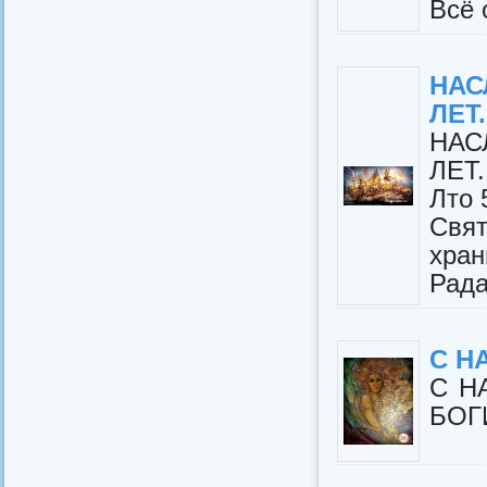
Всё о
НАС
ЛЕТ.
НАС
ЛЕТ.
Лто 
Свя
хран
Рада
С Н
С Н
БОГ